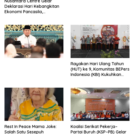
Nusantara Centre Gelar
Digital
Deklarasi Hari Kebangkitan
Ekonomi Pancasila,
Peluncuran Buku Soemitro
Djojohadikusumo Anti
Penjajahan (Pergolakan
Ekonomi Politik Indonesia) &
Simposium Nasional “Urgensi
Undang-Undang
Perekonomian Nasional dan
Kesejahteraan Sosial dalam
Menata Bangsa Menuju
Rayakan Hari Ulang Tahun
Indonesia Emas 2045”,
(HUT) ke 9, Komunitas BEPers
Indonesia (KBI) Kukuhkan
Pengurus Hasil Musyawarah
Nasional (Munas) Pertama,
Tema: “Penguatan dan
Pengembangan Organisasi
KBI yang Berbasis Riset di
seluruh Indonesia dan
Mancanegara”.
Rest In Peace Mama Joke:
Koalisi Serikat Pekerja–
Salah Satu Sesepuh
Partai Buruh (KSP–PB) Gelar