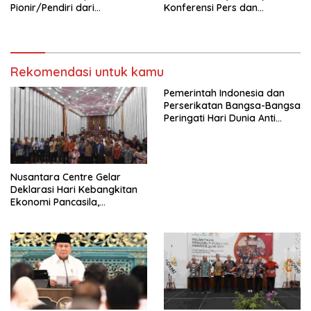
Pionir/Pendiri dari
Konferensi Pers dan
terbentuknya Gereja
Sarasehan: Menuntaskan
Protestan Soteria di
Perjuangan Koalisi Serikat
Indonesia Jemaat Pancaran
Pekerja–Partai Buruh untuk
Kasih Allah.
RUU Ketenagakerjaan Baru.
Rekomendasi untuk kamu
Pemerintah Indonesia dan
Perserikatan Bangsa-Bangsa
Peringati Hari Dunia Anti
Perdagangan Orang 2026
dengan Komitmen Baru
untuk Memberantas
Perdagangan Orang di Era
Nusantara Centre Gelar
Digital
Deklarasi Hari Kebangkitan
Ekonomi Pancasila,
Peluncuran Buku Soemitro
Djojohadikusumo Anti
Penjajahan (Pergolakan
Ekonomi Politik Indonesia) &
Simposium Nasional “Urgensi
Undang-Undang
Perekonomian Nasional dan
Kesejahteraan Sosial dalam