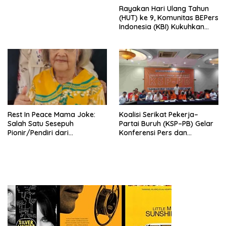
Menata Bangsa Menuju
Rayakan Hari Ulang Tahun
Indonesia Emas 2045”,
(HUT) ke 9, Komunitas BEPers
Indonesia (KBI) Kukuhkan
Pengurus Hasil Musyawarah
Nasional (Munas) Pertama,
Tema: “Penguatan dan
Pengembangan Organisasi
KBI yang Berbasis Riset di
seluruh Indonesia dan
Mancanegara”.
Rest In Peace Mama Joke:
Koalisi Serikat Pekerja–
Salah Satu Sesepuh
Partai Buruh (KSP–PB) Gelar
Pionir/Pendiri dari
Konferensi Pers dan
terbentuknya Gereja
Sarasehan: Menuntaskan
Protestan Soteria di
Perjuangan Koalisi Serikat
Indonesia Jemaat Pancaran
Pekerja–Partai Buruh untuk
Kasih Allah.
RUU Ketenagakerjaan Baru.