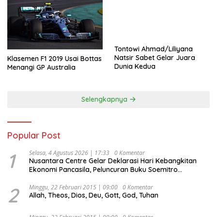
Tontowi Ahmad/Liliyana
Natsir Sabet Gelar Juara
Klasemen F1 2019 Usai Bottas
Dunia Kedua
Menangi GP Australia
Selengkapnya
Popular Post
1
Selasa, 4 Agustus 2026 | 17:33
0 Komentar
Nusantara Centre Gelar Deklarasi Hari Kebangkitan
Ekonomi Pancasila, Peluncuran Buku Soemitro
Djojohadikusumo Anti Penjajahan (Pergolakan
Ekonomi Politik Indonesia) & Simposium Nasional
2
Minggu, 22 Februari 2015 | 09:00
0 Komentar
Allah, Theos, Dios, Deu, Gott, God, Tuhan
“Urgensi Undang-Undang Perekonomian Nasional dan
Kesejahteraan Sosial dalam Menata Bangsa Menuju
Indonesia Emas 2045”,