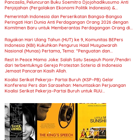
Pancasila, Peluncuran Buku Soemitro Djojohadikusumo Anti
Penjajahan (Pergolakan Ekonomi Politik Indonesia) &
Simposium Nasional “Urgensi Undang-Undang Perekonomian
Pemerintah Indonesia dan Perserikatan Bangsa-Bangsa
Nasional dan Kesejahteraan Sosial dalam Menata Bangsa
Peringati Hari Dunia Anti Perdagangan Orang 2026 dengan
Menuju Indonesia Emas 2045”,
Komitmen Baru untuk Memberantas Perdagangan Orang di
Era Digital
Rayakan Hari Ulang Tahun (HUT) ke 9, Komunitas BEPers
Indonesia (KBI) Kukuhkan Pengurus Hasil Musyawarah
Nasional (Munas) Pertama, Tema: “Penguatan dan
Pengembangan Organisasi KBI yang Berbasis Riset di seluruh
Rest In Peace Mama Joke: Salah Satu Sesepuh Pionir/Pendiri
Indonesia dan Mancanegara”.
dari terbentuknya Gereja Protestan Soteria di Indonesia
Jemaat Pancaran Kasih Allah.
Koalisi Serikat Pekerja– Partai Buruh (KSP–PB) Gelar
Konferensi Pers dan Sarasehan: Menuntaskan Perjuangan
Koalisi Serikat Pekerja–Partai Buruh untuk RUU
Ketenagakerjaan Baru.