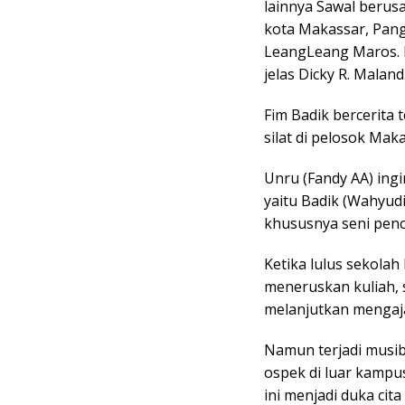
lainnya Sawal berusa
kota Makassar, Pan
LeangLeang Maros. Ba
jelas Dicky R. Maland
Fim Badik bercerita 
silat di pelosok Maka
Unru (Fandy AA) in
yaitu Badik (Wahyudi
khususnya seni penca
Ketika lulus sekolah
meneruskan kuliah, 
melanjutkan mengaja
Namun terjadi musib
ospek di luar kampu
ini menjadi duka cit