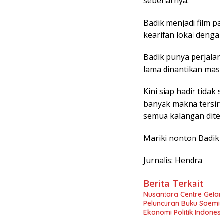
sebenarnya.
Badik menjadi film p
kearifan lokal denga
Badik punya perjala
lama dinantikan mas
Kini siap hadir tid
banyak makna tersir
semua kalangan diten
Mariki nonton Badik
Jurnalis: Hendra
Berita Terkait
Nusantara Centre Gelar
Peluncuran Buku Soemi
Ekonomi Politik Indon