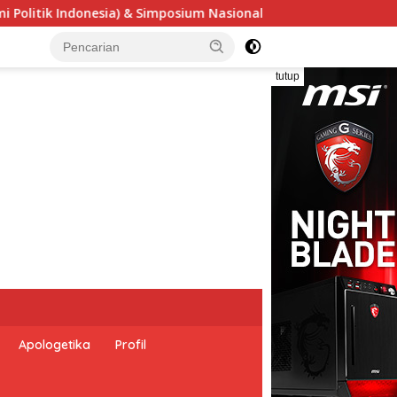
nal “Urgensi Undang-Undang Perekonomian Nasional dan Kesejah
tutup
Apologetika
Profil