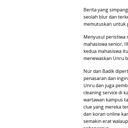
Berita yang simpang
seolah blur dan ter
memutuskan untuk pe
Menyusul peristiwa 
mahasiswa senior, Il
kedua mahasiswa itu
menewaskan Unru be
Nur dan Badik diper
penasaran dan ingin
Unru dan juga pembu
cleaning service di
wartawan kampus t
clue yang mereka t
dan koran online ka
semakin erat walaup