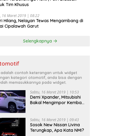
uk Tim Khusus
, 16 Maret 2019 | 08:22
ri Hilang, Nelayan Tewas Mengambang di
ai Cipalawah Garut
Selengkapnya
tomotif
i adalah contoh keterangan untuk widget
ngan kategori otomotif, anda bisa dengan
dah memasukkannya pada widget.
Sabtu, 16 Maret 2019 | 10:53
Demi Xpander, Mitsubishi
Bakal Mengimpor Kembali
Pajero Sport
Sabtu, 16 Maret 2019 | 09:43
Sosok New Nissan Livina
Terungkap, Apa Kata NMI?