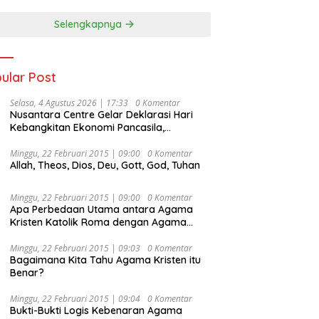
Selengkapnya
ular Post
Selasa, 4 Agustus 2026 | 17:33
0 Komentar
Nusantara Centre Gelar Deklarasi Hari
Kebangkitan Ekonomi Pancasila,
Peluncuran Buku Soemitro
Djojohadikusumo Anti Penjajahan
Minggu, 22 Februari 2015 | 09:00
0 Komentar
Allah, Theos, Dios, Deu, Gott, God, Tuhan
(Pergolakan Ekonomi Politik Indonesia) &
Simposium Nasional “Urgensi Undang-
Undang Perekonomian Nasional dan
Minggu, 22 Februari 2015 | 09:00
0 Komentar
Kesejahteraan Sosial dalam Menata
Apa Perbedaan Utama antara Agama
Bangsa Menuju Indonesia Emas 2045”,
Kristen Katolik Roma dengan Agama
Kristen Protestan?
Minggu, 22 Februari 2015 | 09:03
0 Komentar
Bagaimana Kita Tahu Agama Kristen itu
Benar?
Minggu, 22 Februari 2015 | 09:04
0 Komentar
Bukti-Bukti Logis Kebenaran Agama