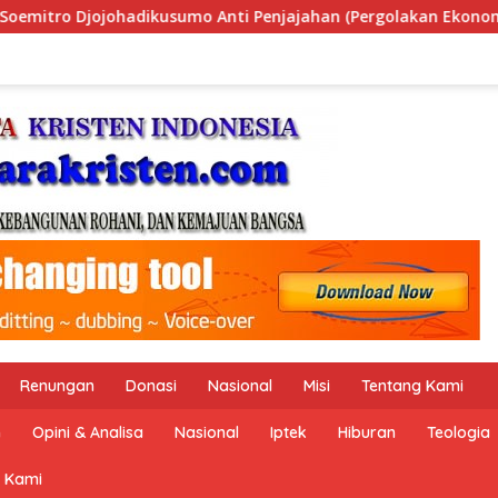
an (Pergolakan Ekonomi Politik Indonesia) & Simposium Nasio
Renungan
Donasi
Nasional
Misi
Tentang Kami
n
Opini & Analisa
Nasional
Iptek
Hiburan
Teologia
 Kami