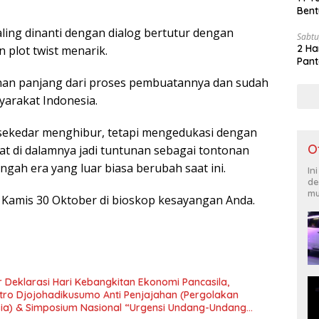
Bent
aling dinanti dengan dialog bertutur dengan
Sabtu
2 Ha
n plot twist menarik.
Pant
nan panjang dari proses pembuatannya dan sudah
yarakat Indonesia.
ak sekedar menghibur, tetapi mengedukasi dengan
O
at di dalamnya jadi tuntunan sebagai tontonan
gah era yang luar biasa berubah saat ini.
In
de
mu
 Kamis 30 Oktober di bioskop kesayangan Anda.
 Deklarasi Hari Kebangkitan Ekonomi Pancasila,
tro Djojohadikusumo Anti Penjajahan (Pergolakan
esia) & Simposium Nasional “Urgensi Undang-Undang