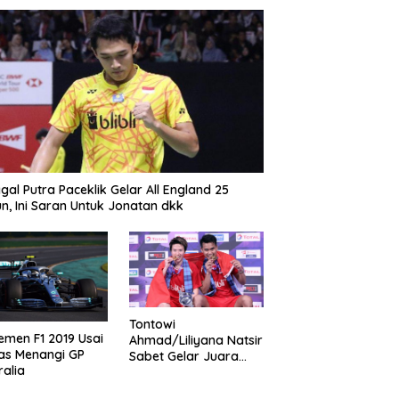
gal Putra Paceklik Gelar All England 25
n, Ini Saran Untuk Jonatan dkk
Tontowi
emen F1 2019 Usai
Ahmad/Liliyana Natsir
as Menangi GP
Sabet Gelar Juara
ralia
Dunia Kedua