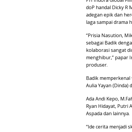
PH Indora Global F
doP handal Dicky R 
adegan epik dan her
laga sampai drama ha
“Prisia Nasution, M
sebagai Badik denga
kolaborasi sangat d
menghibur,” papar Ir
produser.
Badik memperkenal t
Aulia Yayan (Dinda) d
Ada Andi Kepo, M.Fahr
Ryan Hidayat, Putri 
Aspada dan lainnya.
“Ide cerita menjadi s