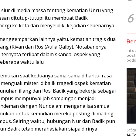
 siur di media massa tentang kematian Unru yang
6
kesan ditutup-tutupi itu membuat Badik
rgi ke kota dan menyelidiki kejadian sebenarnya.
menggemparkan lainnya yaitu. kematian tragis dua
Ber
lang (Rivan dan Ros (Aulia Qalby). Notabanenya
Ini 
 ternyata terlibat dalam skandal ospek yang
post
pada
berapa waktu lalu.
temukan saat keduanya sama-sama dihantui rasa
 menguak misteri dibalik tragedi ospek kematian
nuhan illang dan Ros. Badik yang bekerja sebagai
 kampus mempunyai job sampingan menjadi
andeman dengan Nur dalam menganalisa semua
emukan untuk kemudian mereka posting di mading
mpus. Seiring waktu, hubungan Nur dan Badik pun
un Badik tetap merahasiakan siapa dirinya
Sabtu
14 T