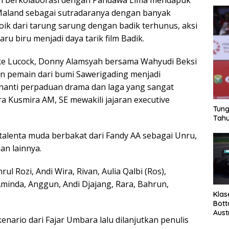
ilm berkolaborasi dengan Pandawa Lima mendapuk
Maland sebagai sutradaranya dengan banyak
oik dari tarung sarung dengan badik terhunus, aksi
ru biru menjadi daya tarik film Badik.
ike Lucock, Donny Alamsyah bersama Wahyudi Beksi
n pemain dari bumi Sawerigading menjadi
inanti perpaduan drama dan laga yang sangat
a Kusmira AM, SE mewakili jajaran executive
Tung
Tahu
alenta muda berbakat dari Fandy AA sebagai Unru,
an lainnya.
ul Rozi, Andi Wira, Rivan, Aulia Qalbi (Ros),
Aminda, Anggun, Andi Djajang, Rara, Bahrun,
Klas
Bott
Aust
kenario dari Fajar Umbara lalu dilanjutkan penulis