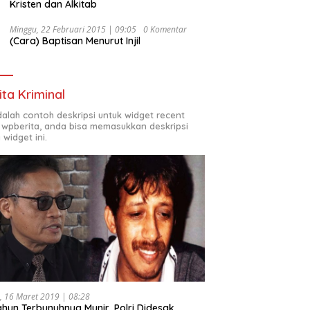
Kristen dan Alkitab
Minggu, 22 Februari 2015 | 09:05
0 Komentar
(Cara) Baptisan Menurut Injil
ita Kriminal
adalah contoh deskripsi untuk widget recent
 wpberita, anda bisa memasukkan deskripsi
 widget ini.
, 16 Maret 2019 | 08:28
ahun Terbunuhnya Munir, Polri Didesak