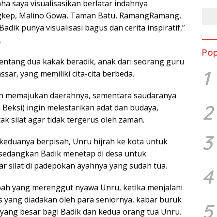
ha saya visualisasikan berlatar indahnya
gkep, Malino Gowa, Taman Batu, RamangRamang,
dik punya visualisasi bagus dan cerita inspiratif,”
.
Pop
tentang dua kakak beradik, anak dari seorang guru
1
ssar, yang memiliki cita-cita berbeda.
gin memajukan daerahnya, sementara saudaranya
2
 Beksi) ingin melestarikan adat dan budaya,
k silat agar tidak tergerus oleh zaman.
3
 keduanya berpisah, Unru hijrah ke kota untuk
sedangkan Badik menetap di desa untuk
r silat di padepokan ayahnya yang sudah tua.
4
ah yang merenggut nyawa Unru, ketika menjalani
s yang diadakan oleh para seniornya, kabar buruk
5
a yang besar bagi Badik dan kedua orang tua Unru.