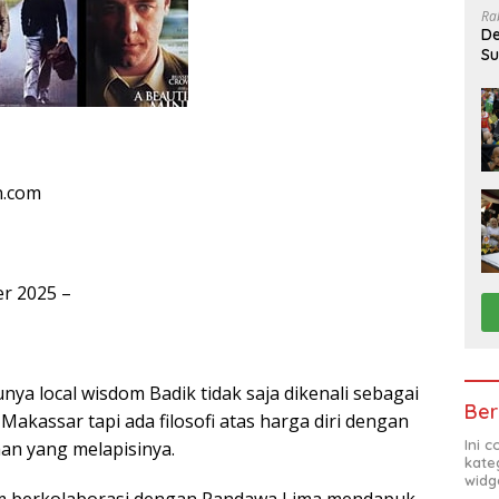
Ra
De
Su
Sa
n.com
er 2025 –
ya local wisdom Badik tidak saja dikenali sebagai
Ber
Makassar tapi ada filosofi atas harga diri dengan
Ini 
aan yang melapisinya.
kate
widg