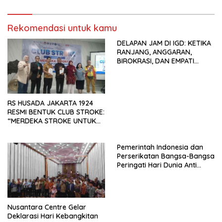
Tema: “Penguatan dan
Pengembangan Organisasi
Rekomendasi untuk kamu
KBI yang Berbasis Riset di
seluruh Indonesia dan
DELAPAN JAM DI IGD: KETIKA
Mancanegara”.
RANJANG, ANGGARAN,
BIROKRASI, DAN EMPATI
SAMA-SAMA MENIPIS
RS HUSADA JAKARTA 1924
RESMI BENTUK CLUB STROKE:
“MERDEKA STROKE UNTUK
HIDUP LEBIH BERMAKNA”
Pemerintah Indonesia dan
Perserikatan Bangsa-Bangsa
Peringati Hari Dunia Anti
Perdagangan Orang 2026
dengan Komitmen Baru
untuk Memberantas
Perdagangan Orang di Era
Nusantara Centre Gelar
Digital
Deklarasi Hari Kebangkitan