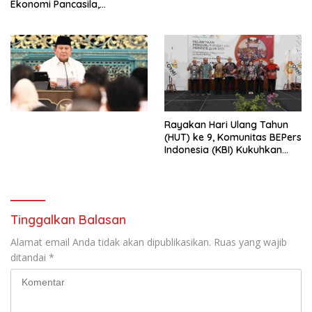
Ekonomi Pancasila,
Peluncuran Buku Soemitro
Djojohadikusumo Anti
Penjajahan (Pergolakan
Ekonomi Politik Indonesia) &
Simposium Nasional “Urgensi
Undang-Undang
Perekonomian Nasional dan
Kesejahteraan Sosial dalam
Menata Bangsa Menuju
Rayakan Hari Ulang Tahun
Indonesia Emas 2045”,
(HUT) ke 9, Komunitas BEPers
Indonesia (KBI) Kukuhkan
Pengurus Hasil Musyawarah
Nasional (Munas) Pertama,
Tema: “Penguatan dan
Pengembangan Organisasi
KBI yang Berbasis Riset di
Tinggalkan Balasan
seluruh Indonesia dan
Mancanegara”.
Alamat email Anda tidak akan dipublikasikan.
Ruas yang wajib
ditandai
*