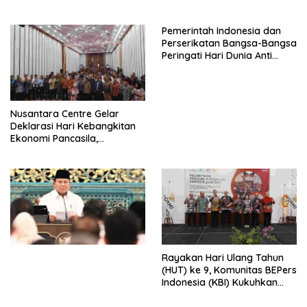
HIDUP LEBIH BERMAKNA”
Pemerintah Indonesia dan
Perserikatan Bangsa-Bangsa
Peringati Hari Dunia Anti
Perdagangan Orang 2026
dengan Komitmen Baru
untuk Memberantas
Perdagangan Orang di Era
Nusantara Centre Gelar
Digital
Deklarasi Hari Kebangkitan
Ekonomi Pancasila,
Peluncuran Buku Soemitro
Djojohadikusumo Anti
Penjajahan (Pergolakan
Ekonomi Politik Indonesia) &
Simposium Nasional “Urgensi
Undang-Undang
Perekonomian Nasional dan
Kesejahteraan Sosial dalam
Menata Bangsa Menuju
Rayakan Hari Ulang Tahun
Indonesia Emas 2045”,
(HUT) ke 9, Komunitas BEPers
Indonesia (KBI) Kukuhkan
Pengurus Hasil Musyawarah
Nasional (Munas) Pertama,