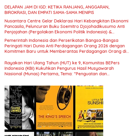
DELAPAN JAM DI IGD: KETIKA RANJANG, ANGGARAN,
BIROKRASI, DAN EMPATI SAMA-SAMA MENIPIS
Nusantara Centre Gelar Deklarasi Hari Kebangkitan Ekonomi
Pancasila, Peluncuran Buku Soemitro Djojohadikusumo Anti
Penjajahan (Pergolakan Ekonomi Politik Indonesia) &
Simposium Nasional “Urgensi Undang-Undang Perekonomian
Pemerintah Indonesia dan Perserikatan Bangsa-Bangsa
Nasional dan Kesejahteraan Sosial dalam Menata Bangsa
Peringati Hari Dunia Anti Perdagangan Orang 2026 dengan
Menuju Indonesia Emas 2045”,
Komitmen Baru untuk Memberantas Perdagangan Orang di
Era Digital
Rayakan Hari Ulang Tahun (HUT) ke 9, Komunitas BEPers
Indonesia (KBI) Kukuhkan Pengurus Hasil Musyawarah
Nasional (Munas) Pertama, Tema: “Penguatan dan
Pengembangan Organisasi KBI yang Berbasis Riset di seluruh
Indonesia dan Mancanegara”.