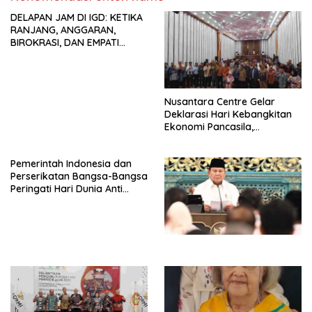
seluruh Indonesia dan
DELAPAN JAM DI IGD: KETIKA
Mancanegara”.
RANJANG, ANGGARAN,
BIROKRASI, DAN EMPATI
SAMA-SAMA MENIPIS
Nusantara Centre Gelar
Deklarasi Hari Kebangkitan
Ekonomi Pancasila,
Peluncuran Buku Soemitro
Djojohadikusumo Anti
Pemerintah Indonesia dan
Penjajahan (Pergolakan
Perserikatan Bangsa-Bangsa
Ekonomi Politik Indonesia) &
Peringati Hari Dunia Anti
Simposium Nasional “Urgensi
Perdagangan Orang 2026
Undang-Undang
dengan Komitmen Baru
Perekonomian Nasional dan
untuk Memberantas
Kesejahteraan Sosial dalam
Perdagangan Orang di Era
Menata Bangsa Menuju
Digital
Indonesia Emas 2045”,