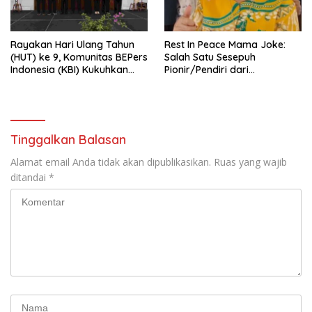
Rayakan Hari Ulang Tahun
Rest In Peace Mama Joke:
(HUT) ke 9, Komunitas BEPers
Salah Satu Sesepuh
Indonesia (KBI) Kukuhkan
Pionir/Pendiri dari
Pengurus Hasil Musyawarah
terbentuknya Gereja
Nasional (Munas) Pertama,
Protestan Soteria di
Tema: “Penguatan dan
Indonesia Jemaat Pancaran
Pengembangan Organisasi
Kasih Allah.
KBI yang Berbasis Riset di
Tinggalkan Balasan
seluruh Indonesia dan
Mancanegara”.
Alamat email Anda tidak akan dipublikasikan.
Ruas yang wajib
ditandai
*