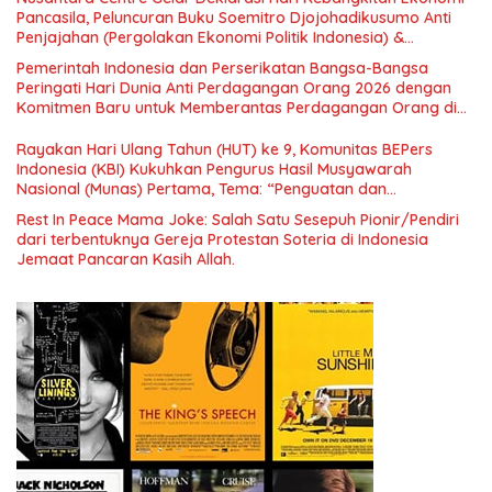
Pancasila, Peluncuran Buku Soemitro Djojohadikusumo Anti
Penjajahan (Pergolakan Ekonomi Politik Indonesia) &
Simposium Nasional “Urgensi Undang-Undang Perekonomian
Pemerintah Indonesia dan Perserikatan Bangsa-Bangsa
Nasional dan Kesejahteraan Sosial dalam Menata Bangsa
Peringati Hari Dunia Anti Perdagangan Orang 2026 dengan
Menuju Indonesia Emas 2045”,
Komitmen Baru untuk Memberantas Perdagangan Orang di
Era Digital
Rayakan Hari Ulang Tahun (HUT) ke 9, Komunitas BEPers
Indonesia (KBI) Kukuhkan Pengurus Hasil Musyawarah
Nasional (Munas) Pertama, Tema: “Penguatan dan
Pengembangan Organisasi KBI yang Berbasis Riset di seluruh
Rest In Peace Mama Joke: Salah Satu Sesepuh Pionir/Pendiri
Indonesia dan Mancanegara”.
dari terbentuknya Gereja Protestan Soteria di Indonesia
Jemaat Pancaran Kasih Allah.