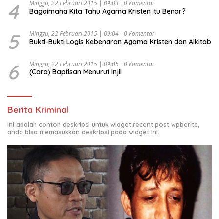
4
Minggu, 22 Februari 2015 | 09:03
0 Komentar
Bagaimana Kita Tahu Agama Kristen itu Benar?
5
Minggu, 22 Februari 2015 | 09:04
0 Komentar
Bukti-Bukti Logis Kebenaran Agama Kristen dan Alkitab
6
Minggu, 22 Februari 2015 | 09:05
0 Komentar
(Cara) Baptisan Menurut Injil
Berita Kriminal
Ini adalah contoh deskripsi untuk widget recent post wpberita,
anda bisa memasukkan deskripsi pada widget ini.