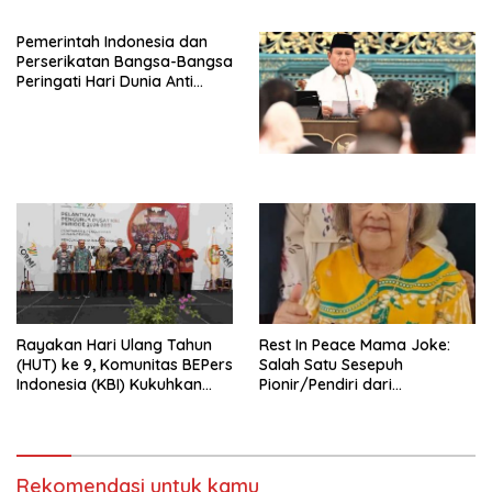
Peluncuran Buku Soemitro
Djojohadikusumo Anti
Pemerintah Indonesia dan
Penjajahan (Pergolakan
Perserikatan Bangsa-Bangsa
Ekonomi Politik Indonesia) &
Peringati Hari Dunia Anti
Simposium Nasional “Urgensi
Perdagangan Orang 2026
Undang-Undang
dengan Komitmen Baru
Perekonomian Nasional dan
untuk Memberantas
Kesejahteraan Sosial dalam
Perdagangan Orang di Era
Menata Bangsa Menuju
Digital
Indonesia Emas 2045”,
Rayakan Hari Ulang Tahun
Rest In Peace Mama Joke:
(HUT) ke 9, Komunitas BEPers
Salah Satu Sesepuh
Indonesia (KBI) Kukuhkan
Pionir/Pendiri dari
Pengurus Hasil Musyawarah
terbentuknya Gereja
Nasional (Munas) Pertama,
Protestan Soteria di
Tema: “Penguatan dan
Indonesia Jemaat Pancaran
Pengembangan Organisasi
Kasih Allah.
KBI yang Berbasis Riset di
Rekomendasi untuk kamu