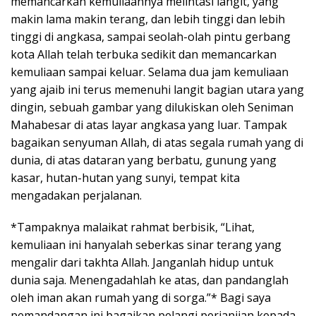
memancarkan kemuliaannya melintasi langit, yang
makin lama makin terang, dan lebih tinggi dan lebih
tinggi di angkasa, sampai seolah-olah pintu gerbang
kota Allah telah terbuka sedikit dan memancarkan
kemuliaan sampai keluar. Selama dua jam kemuliaan
yang ajaib ini terus memenuhi langit bagian utara yang
dingin, sebuah gambar yang dilukiskan oleh Seniman
Mahabesar di atas layar angkasa yang luar. Tampak
bagaikan senyuman Allah, di atas segala rumah yang di
dunia, di atas dataran yang berbatu, gunung yang
kasar, hutan-hutan yang sunyi, tempat kita
mengadakan perjalanan.
*Tampaknya malaikat rahmat berbisik, “Lihat,
kemuliaan ini hanyalah seberkas sinar terang yang
mengalir dari takhta Allah. Janganlah hidup untuk
dunia saja. Menengadahlah ke atas, dan pandanglah
oleh iman akan rumah yang di sorga.”* Bagi saya
pemandangan ini bagaikan pelangi perjanjian kepada