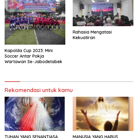
Rahasia Mengatasi
Kekuatiran
Kapolda Cup 2023: Mini
Soccer Antar Pokja
Wartawan Se-Jabodetabek
Rekomendasi untuk kamu
TUHAN YANG SENANTIASA
MANUSIA YANG HARUS