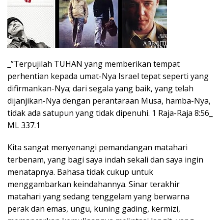
_”Terpujilah TUHAN yang memberikan tempat
perhentian kepada umat-Nya Israel tepat seperti yang
difirmankan-Nya; dari segala yang baik, yang telah
dijanjikan-Nya dengan perantaraan Musa, hamba-Nya,
tidak ada satupun yang tidak dipenuhi. 1 Raja-Raja 8:56_
ML 337.1
Kita sangat menyenangi pemandangan matahari
terbenam, yang bagi saya indah sekali dan saya ingin
menatapnya. Bahasa tidak cukup untuk
menggambarkan keindahannya. Sinar terakhir
matahari yang sedang tenggelam yang berwarna
perak dan emas, ungu, kuning gading, kermizi,