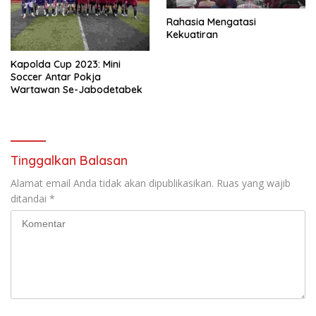
Rahasia Mengatasi
Kekuatiran
Kapolda Cup 2023: Mini
Soccer Antar Pokja
Wartawan Se-Jabodetabek
Tinggalkan Balasan
Alamat email Anda tidak akan dipublikasikan.
Ruas yang wajib
ditandai
*