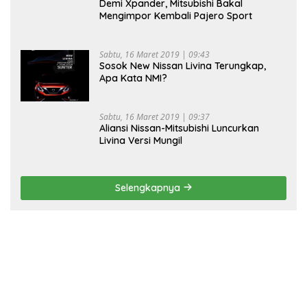
Demi Xpander, Mitsubishi Bakal
Mengimpor Kembali Pajero Sport
Sabtu, 16 Maret 2019 | 09:43
Sosok New Nissan Livina Terungkap,
Apa Kata NMI?
Sabtu, 16 Maret 2019 | 09:37
Aliansi Nissan-Mitsubishi Luncurkan
Livina Versi Mungil
Selengkapnya