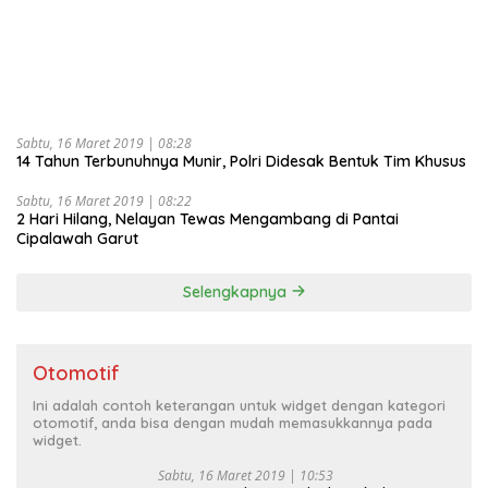
Sabtu, 16 Maret 2019 | 08:28
14 Tahun Terbunuhnya Munir, Polri Didesak Bentuk Tim Khusus
Sabtu, 16 Maret 2019 | 08:22
2 Hari Hilang, Nelayan Tewas Mengambang di Pantai
Cipalawah Garut
Selengkapnya
Otomotif
Ini adalah contoh keterangan untuk widget dengan kategori
otomotif, anda bisa dengan mudah memasukkannya pada
widget.
Sabtu, 16 Maret 2019 | 10:53