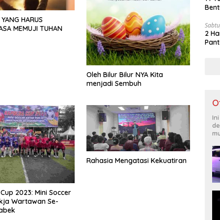
Bent
 YANG HARUS
Sabtu
ASA MEMUJI TUHAN
2 Ha
Pant
Oleh Bilur Bilur NYA Kita
menjadi Sembuh
O
In
de
mu
Rahasia Mengatasi Kekuatiran
Cup 2023: Mini Soccer
kja Wartawan Se-
abek