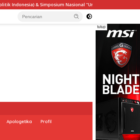
si Undang-Undang Perekonomian Nasional dan Kesejahteraan So
tutup
Apologetika
Profil