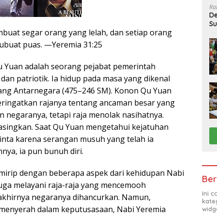
Ra
De
Su
uat segar orang yang lelah, dan setiap orang
Sa
ubuat puas. —Yeremia 31:25
u Yuan adalah seorang pejabat pemerintah
dan patriotik. Ia hidup pada masa yang dikenal
rang Antarnegara (475–246 SM). Konon Qu Yuan
ringatkan rajanya tentang ancaman besar yang
negaranya, tetapi raja menolak nasihatnya.
asingkan. Saat Qu Yuan mengetahui kejatuhan
inta karena serangan musuh yang telah ia
nya, ia pun bunuh diri.
mirip dengan beberapa aspek dari kehidupan Nabi
Ber
juga melayani raja-raja yang mencemooh
Ini 
akhirnya negaranya dihancurkan. Namun,
kate
menyerah dalam keputusasaan, Nabi Yeremia
widg