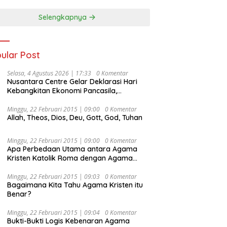
Selengkapnya
ular Post
Selasa, 4 Agustus 2026 | 17:33
0 Komentar
Nusantara Centre Gelar Deklarasi Hari
Kebangkitan Ekonomi Pancasila,
Peluncuran Buku Soemitro
Djojohadikusumo Anti Penjajahan
Minggu, 22 Februari 2015 | 09:00
0 Komentar
Allah, Theos, Dios, Deu, Gott, God, Tuhan
(Pergolakan Ekonomi Politik Indonesia) &
Simposium Nasional “Urgensi Undang-
Undang Perekonomian Nasional dan
Minggu, 22 Februari 2015 | 09:00
0 Komentar
Kesejahteraan Sosial dalam Menata
Apa Perbedaan Utama antara Agama
Bangsa Menuju Indonesia Emas 2045”,
Kristen Katolik Roma dengan Agama
Kristen Protestan?
Minggu, 22 Februari 2015 | 09:03
0 Komentar
Bagaimana Kita Tahu Agama Kristen itu
Benar?
Minggu, 22 Februari 2015 | 09:04
0 Komentar
Bukti-Bukti Logis Kebenaran Agama