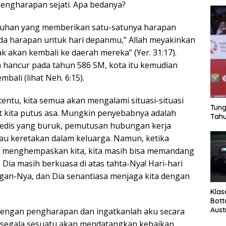
engharapan sejati. Apa bedanya?
uhan yang memberikan satu-satunya harapan
 ada harapan untuk hari depanmu,” Allah meyakinkan
k akan kembali ke daerah mereka” (Yer. 31:17).
hancur pada tahun 586 SM, kota itu kemudian
bali (lihat Neh. 6:15).
entu, kita semua akan mengalami situasi-situasi
Tung
 kita putus asa. Mungkin penyebabnya adalah
Tahu
medis yang buruk, pemutusan hubungan kerja
au keretakan dalam keluarga. Namun, ketika
 menghempaskan kita, kita masih bisa memandang
 Dia masih berkuasa di atas tahta-Nya! Hari-hari
angan-Nya, dan Dia senantiasa menjaga kita dengan
Klas
Bott
Aust
dengan pengharapan dan ingatkanlah aku secara
a segala sesuatu akan mendatangkan kebaikan