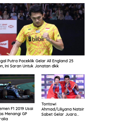
gal Putra Paceklik Gelar All England 25
n, Ini Saran Untuk Jonatan dkk
Tontowi
emen F1 2019 Usai
Ahmad/Liliyana Natsir
as Menangi GP
Sabet Gelar Juara
ralia
Dunia Kedua