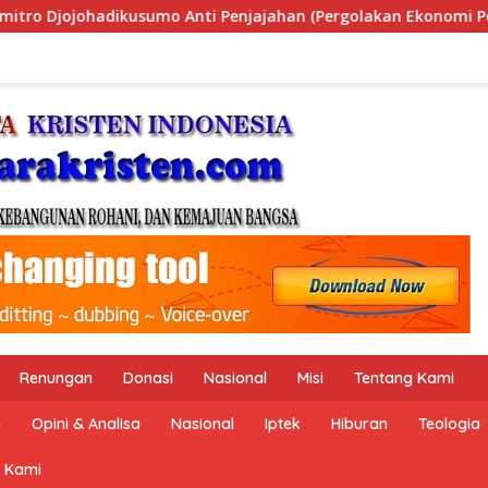
lakan Ekonomi Politik Indonesia) & Simposium Nasional “Urgen
Renungan
Donasi
Nasional
Misi
Tentang Kami
n
Opini & Analisa
Nasional
Iptek
Hiburan
Teologia
 Kami