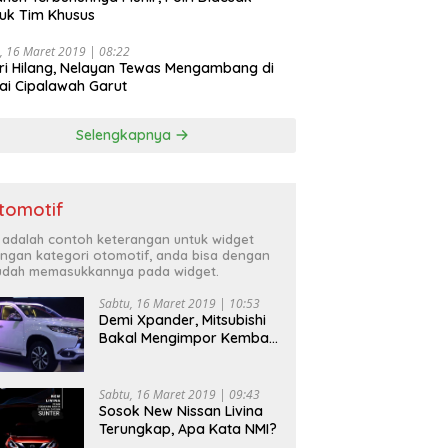
uk Tim Khusus
, 16 Maret 2019 | 08:22
ri Hilang, Nelayan Tewas Mengambang di
ai Cipalawah Garut
Selengkapnya
tomotif
i adalah contoh keterangan untuk widget
ngan kategori otomotif, anda bisa dengan
dah memasukkannya pada widget.
Sabtu, 16 Maret 2019 | 10:53
Demi Xpander, Mitsubishi
Bakal Mengimpor Kembali
Pajero Sport
Sabtu, 16 Maret 2019 | 09:43
Sosok New Nissan Livina
Terungkap, Apa Kata NMI?