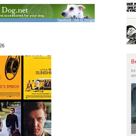
26
B
In
an