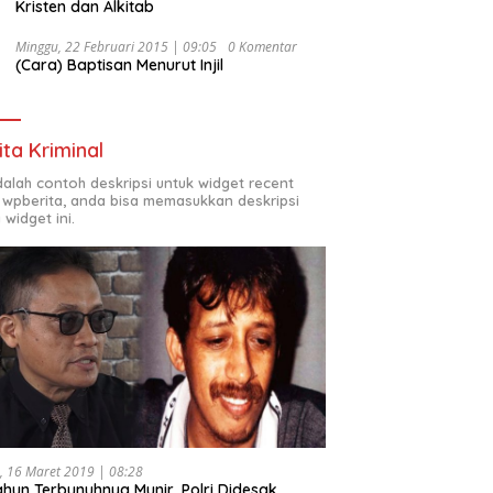
Kristen dan Alkitab
Minggu, 22 Februari 2015 | 09:05
0 Komentar
(Cara) Baptisan Menurut Injil
ita Kriminal
adalah contoh deskripsi untuk widget recent
 wpberita, anda bisa memasukkan deskripsi
 widget ini.
, 16 Maret 2019 | 08:28
ahun Terbunuhnya Munir, Polri Didesak