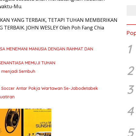
waktu-Mu.
AN YANG TERBAIK, TETAPI TUHAN MEMBERIKAN
TERBAIK. JOHN WESLEY Oleh Poh Fang Chia
Pop
1
ASA MENEMANI MANUSIA DENGAN RAHMAT DAN
SENANTIASA MEMUJI TUHAN
2
ita menjadi Sembuh
3
i Soccer Antar Pokja Wartawan Se-Jabodetabek
uatiran
4
5