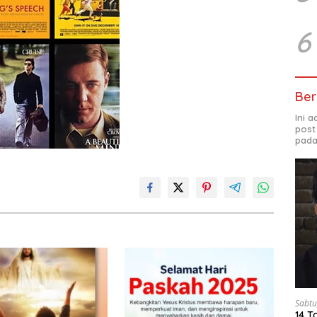
6
Ber
Ini 
post
pada
Sabtu
14 T