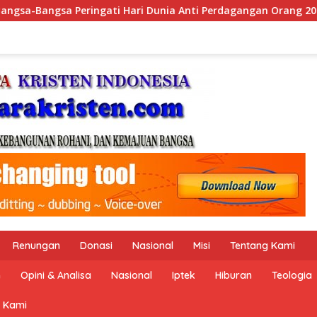
gangan Orang 2026 dengan Komitmen Baru untuk Memberantas P
Renungan
Donasi
Nasional
Misi
Tentang Kami
n
Opini & Analisa
Nasional
Iptek
Hiburan
Teologia
 Kami