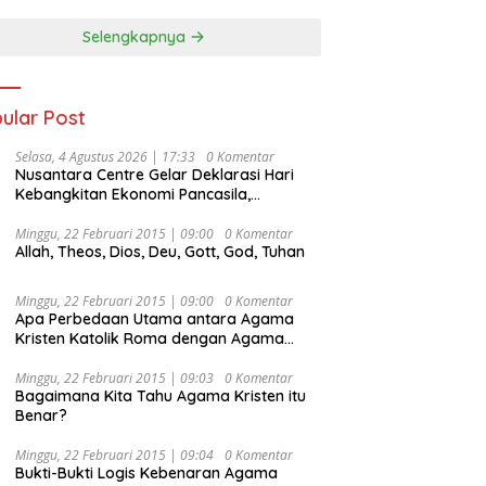
Selengkapnya
ular Post
Selasa, 4 Agustus 2026 | 17:33
0 Komentar
Nusantara Centre Gelar Deklarasi Hari
Kebangkitan Ekonomi Pancasila,
Peluncuran Buku Soemitro
Djojohadikusumo Anti Penjajahan
Minggu, 22 Februari 2015 | 09:00
0 Komentar
Allah, Theos, Dios, Deu, Gott, God, Tuhan
(Pergolakan Ekonomi Politik Indonesia) &
Simposium Nasional “Urgensi Undang-
Undang Perekonomian Nasional dan
Minggu, 22 Februari 2015 | 09:00
0 Komentar
Kesejahteraan Sosial dalam Menata
Apa Perbedaan Utama antara Agama
Bangsa Menuju Indonesia Emas 2045”,
Kristen Katolik Roma dengan Agama
Kristen Protestan?
Minggu, 22 Februari 2015 | 09:03
0 Komentar
Bagaimana Kita Tahu Agama Kristen itu
Benar?
Minggu, 22 Februari 2015 | 09:04
0 Komentar
Bukti-Bukti Logis Kebenaran Agama