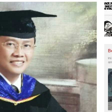
B
In
an