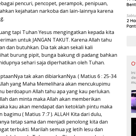
sebagai pencuri, pencopet, perampok, penipuan,
Bent
bahkan kejahatan narkoba dan lain-lainnya karena
Sabtu
g.
2 Ha
Pant
uang tapi Tuhan Yesus mengingatkan kepada kita
beriman untuk JANGAN TAKUT. Karena Allah tahu
an dan butuhkan. Dia tak akan sekali kali
Lihat burung pipit, bunga bakung di padang bahkan
idupnya sehari saja diperhatikan oleh Tuhan.
O
In
ciptaanNya tak akan dibiarkanNya. ( Matius 6 : 25-34
de
mu
 Allah yang Maha Memelihara akan mencukupimu
u berdoapun Allah tahu apa yang kau perlukan.
llah dan minta maka Allah akan memberikan
maka kau akan mendapat dan ketoklah pintu maka
 bagimu ( Matius 7 :7 ). ALLAH Kita dari dulu,
nya tetap sama dan menjadi penolong kita dan
at terbukti. Marilah semua yg letih lesu dan