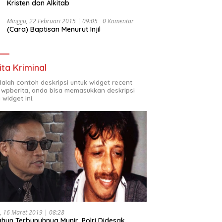
Kristen dan Alkitab
Minggu, 22 Februari 2015 | 09:05
0 Komentar
(Cara) Baptisan Menurut Injil
ita Kriminal
adalah contoh deskripsi untuk widget recent
 wpberita, anda bisa memasukkan deskripsi
 widget ini.
, 16 Maret 2019 | 08:28
ahun Terbunuhnya Munir, Polri Didesak