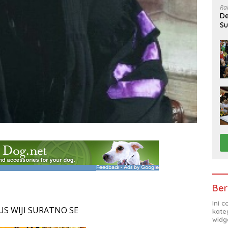
Ra
De
Su
Sa
Ber
Ini 
US WIJI SURATNO SE
kate
widg