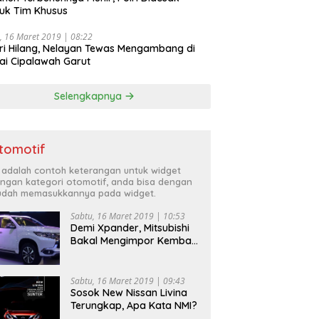
uk Tim Khusus
, 16 Maret 2019 | 08:22
ri Hilang, Nelayan Tewas Mengambang di
ai Cipalawah Garut
Selengkapnya
tomotif
i adalah contoh keterangan untuk widget
ngan kategori otomotif, anda bisa dengan
dah memasukkannya pada widget.
Sabtu, 16 Maret 2019 | 10:53
Demi Xpander, Mitsubishi
Bakal Mengimpor Kembali
Pajero Sport
Sabtu, 16 Maret 2019 | 09:43
Sosok New Nissan Livina
Terungkap, Apa Kata NMI?