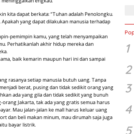
an meninggalkan engkau.”
kin kita dapat berkata: “Tuhan adalah Penolongku.
t. Apakah yang dapat dilakukan manusia terhadap
Pop
mpin-pemimpin kamu, yang telah menyampaikan
1
mu. Perhatikanlah akhir hidup mereka dan
eka.
 sama, baik kemarin maupun hari ini dan sampai
2
ang rasanya setiap manusia butuh uang. Tanpa
3
enjadi berat, pusing dan tidak sedikit orang yang
hkan ada yang gila dan tidak sedikit yang bunuh
g-orang Jakarta, tak ada yang gratis semua harus
4
bayar. Mau jalan-jalan ke mall harus keluar uang
ort dan beli makan minum, mau dirumah saja juga
tu bayar listrik.
5