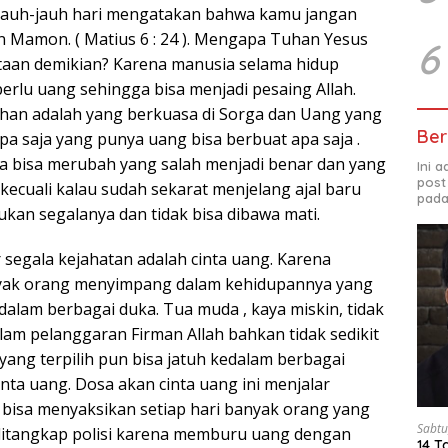
jauh-jauh hari mengatakan bahwa kamu jangan
 Mamon. ( Matius 6 : 24 ). Mengapa Tuhan Yesus
6
aan demikian? Karena manusia selama hidup
erlu uang sehingga bisa menjadi pesaing Allah.
uhan adalah yang berkuasa di Sorga dan Uang yang
Ber
pa saja yang punya uang bisa berbuat apa saja .
 bisa merubah yang salah menjadi benar dan yang
Ini 
post
kecuali kalau sudah sekarat menjelang ajal baru
pada
kan segalanya dan tidak bisa dibawa mati.
ar segala kejahatan adalah cinta uang. Karena
ak orang menyimpang dalam kehidupannya yang
dalam berbagai duka. Tua muda , kaya miskin, tidak
alam pelanggaran Firman Allah bahkan tidak sedikit
ang terpilih pun bisa jatuh kedalam berbagai
nta uang. Dosa akan cinta uang ini menjalar
 bisa menyaksikan setiap hari banyak orang yang
Sabtu
ditangkap polisi karena memburu uang dengan
14 T