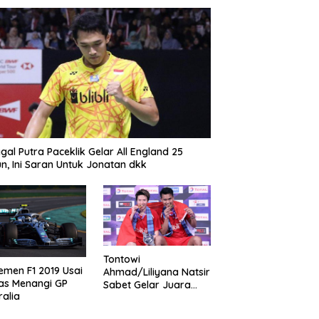
gal Putra Paceklik Gelar All England 25
n, Ini Saran Untuk Jonatan dkk
Tontowi
emen F1 2019 Usai
Ahmad/Liliyana Natsir
as Menangi GP
Sabet Gelar Juara
ralia
Dunia Kedua