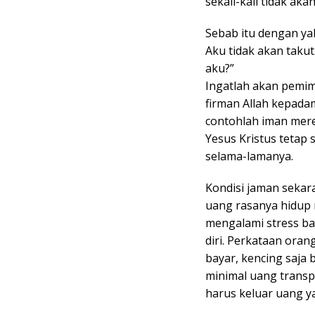
sekali-kali tidak ak
Sebab itu dengan ya
Aku tidak akan taku
aku?”
Ingatlah akan pemi
firman Allah kepada
contohlah iman mer
Yesus Kristus tetap
selama-lamanya.
Kondisi jaman sekar
uang rasanya hidup m
mengalami stress ba
diri. Perkataan oran
bayar, kencing saja 
minimal uang transp
harus keluar uang yai