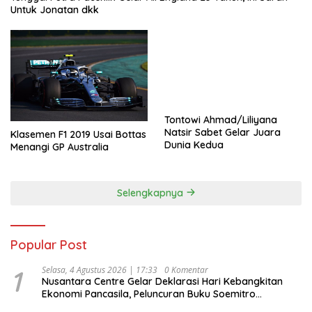
Untuk Jonatan dkk
Tontowi Ahmad/Liliyana
Natsir Sabet Gelar Juara
Klasemen F1 2019 Usai Bottas
Dunia Kedua
Menangi GP Australia
Selengkapnya
Popular Post
1
Selasa, 4 Agustus 2026 | 17:33
0 Komentar
Nusantara Centre Gelar Deklarasi Hari Kebangkitan
Ekonomi Pancasila, Peluncuran Buku Soemitro
Djojohadikusumo Anti Penjajahan (Pergolakan