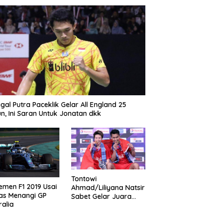
gal Putra Paceklik Gelar All England 25
n, Ini Saran Untuk Jonatan dkk
Tontowi
emen F1 2019 Usai
Ahmad/Liliyana Natsir
as Menangi GP
Sabet Gelar Juara
ralia
Dunia Kedua