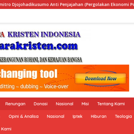
(Pergolakan Ekonomi Politik Indonesia) & Simposium Nasional 
Renungan
Donasi
Nasional
Misi
Tentang Kami
n
Opini & Analisa
Nasional
Iptek
Hiburan
Teologia
 Kami