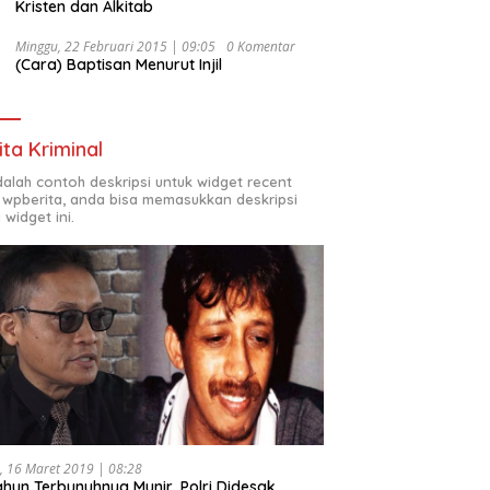
Kristen dan Alkitab
Minggu, 22 Februari 2015 | 09:05
0 Komentar
(Cara) Baptisan Menurut Injil
ita Kriminal
adalah contoh deskripsi untuk widget recent
 wpberita, anda bisa memasukkan deskripsi
 widget ini.
, 16 Maret 2019 | 08:28
ahun Terbunuhnya Munir, Polri Didesak