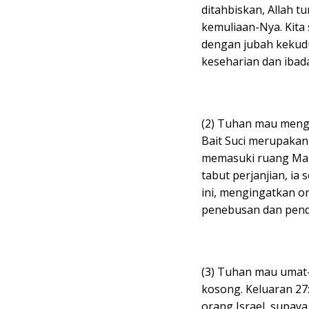
ditahbiskan, Allah 
kemuliaan-Nya. Kit
dengan jubah kekudu
keseharian dan ibad
(2) Tuhan mau meng
Bait Suci merupaka
memasuki ruang Mah
tabut perjanjian, i
ini, mengingatkan o
penebusan dan pen
(3) Tuhan mau umat
kosong. Keluaran 27
orang Israel, supa