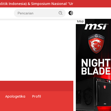
“Urgensi Undang-Undang Perekonomian Nasional dan Kesejahter
tutup
Apologetika
Profil