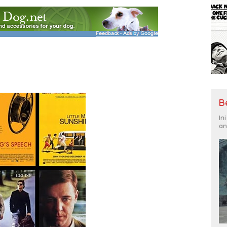
B
In
an