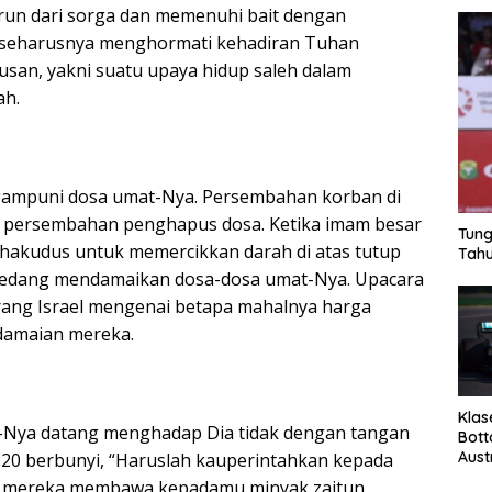
turun dari sorga dan memenuhi bait dengan
a seharusnya menghormati kehadiran Tuhan
san, yakni suatu upaya hidup saleh dalam
ah.
ampuni dosa umat-Nya. Persembahan korban di
n persembahan penghapus dosa. Ketika imam besar
Tung
akudus untuk memercikkan darah di atas tutup
Tahu
a sedang mendamaikan dosa-dosa umat-Nya. Upacara
rang Israel mengenai betapa mahalnya harga
damaian mereka.
Klas
-Nya datang menghadap Dia tidak dengan tangan
Bott
Aust
:20 berbunyi, “Haruslah kauperintahkan kepada
ya mereka membawa kepadamu minyak zaitun