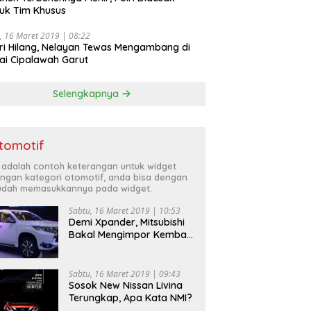
uk Tim Khusus
, 16 Maret 2019 | 08:22
ri Hilang, Nelayan Tewas Mengambang di
ai Cipalawah Garut
Selengkapnya
tomotif
i adalah contoh keterangan untuk widget
ngan kategori otomotif, anda bisa dengan
dah memasukkannya pada widget.
Sabtu, 16 Maret 2019 | 10:53
Demi Xpander, Mitsubishi
Bakal Mengimpor Kembali
Pajero Sport
Sabtu, 16 Maret 2019 | 09:43
Sosok New Nissan Livina
Terungkap, Apa Kata NMI?