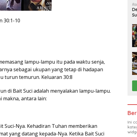
Ra
De
Su
n 30:1-10
Sa
memasang lampu-lampu itu pada waktu senja,
arnya sebagai ukupan yang tetap di hadapan
u turun temurun. Keluaran 30:8
run di Bait Suci adalah menyalakan lampu-lampu.
 makna, antara lain:
Ber
Ini 
Bait Suci-Nya. Kehadiran Tuhan memberikan
kate
widg
mat yang datang kepada-Nya. Ketika Bait Suci