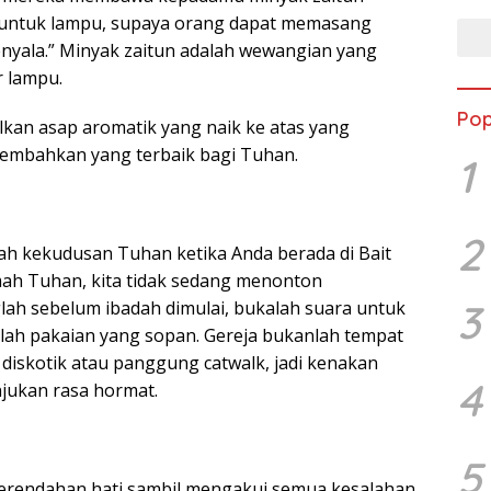
untuk lampu, supaya orang dapat memasang
nyala.” Minyak zaitun adalah wewangian yang
 lampu.
Pop
lkan asap aromatik yang naik ke atas yang
mbahkan yang terbaik bagi Tuhan.
1
2
ah kekudusan Tuhan ketika Anda berada di Bait
umah Tuhan, kita tidak sedang menonton
3
lah sebelum ibadah dimulai, bukalah suara untuk
ilah pakaian yang sopan. Gereja bukanlah tempat
 diskotik atau panggung catwalk, jadi kenakan
4
jukan rasa hormat.
5
erendahan hati sambil mengakui semua kesalahan