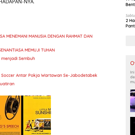
 HADAPAN-NYA.
Bent
Sabtu
2 Ha
Pant
ASA MENEMANI MANUSIA DENGAN RAHMAT DAN
SENANTIASA MEMUJI TUHAN
ita menjadi Sembuh
O
In
i Soccer Antar Pokja Wartawan Se-Jabodetabek
de
mu
uatiran