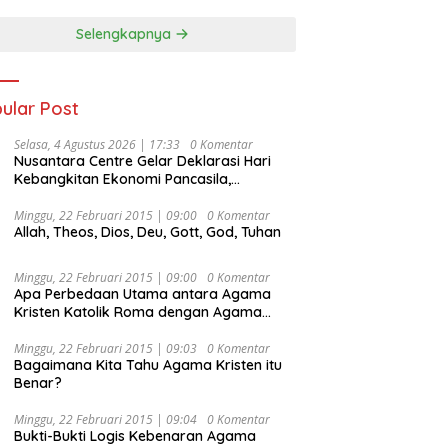
Selengkapnya
ular Post
Selasa, 4 Agustus 2026 | 17:33
0 Komentar
Nusantara Centre Gelar Deklarasi Hari
Kebangkitan Ekonomi Pancasila,
Peluncuran Buku Soemitro
Djojohadikusumo Anti Penjajahan
Minggu, 22 Februari 2015 | 09:00
0 Komentar
Allah, Theos, Dios, Deu, Gott, God, Tuhan
(Pergolakan Ekonomi Politik Indonesia) &
Simposium Nasional “Urgensi Undang-
Undang Perekonomian Nasional dan
Minggu, 22 Februari 2015 | 09:00
0 Komentar
Kesejahteraan Sosial dalam Menata
Apa Perbedaan Utama antara Agama
Bangsa Menuju Indonesia Emas 2045”,
Kristen Katolik Roma dengan Agama
Kristen Protestan?
Minggu, 22 Februari 2015 | 09:03
0 Komentar
Bagaimana Kita Tahu Agama Kristen itu
Benar?
Minggu, 22 Februari 2015 | 09:04
0 Komentar
Bukti-Bukti Logis Kebenaran Agama