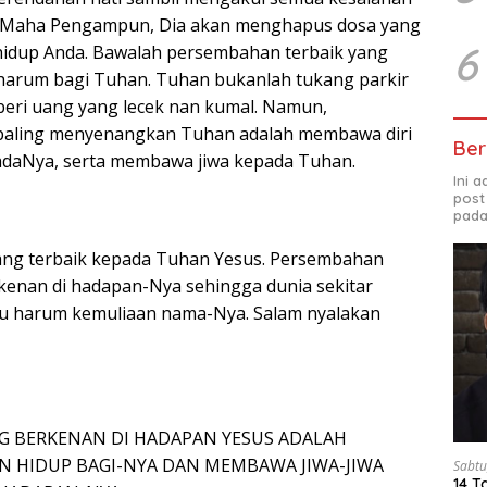
us Maha Pengampun, Dia akan menghapus dosa yang
6
hidup Anda. Bawalah persembahan terbaik yang
arum bagi Tuhan. Tuhan bukanlah tukang parkir
beri uang yang lecek nan kumal. Namun,
aling menyenangkan Tuhan adalah membawa diri
Ber
adaNya, serta membawa jiwa kepada Tuhan.
Ini 
post
pada
ng terbaik kepada Tuhan Yesus. Persembahan
enan di hadapan-Nya sehingga dunia sekitar
u harum kemuliaan nama-Nya. Salam nyalakan
 BERKENAN DI HADAPAN YESUS ADALAH
 HIDUP BAGI-NYA DAN MEMBAWA JIWA-JIWA
Sabtu
14 T