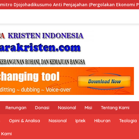
n (Pergolakan Ekonomi Politik Indonesia) & Simposium Nasiona
Renungan
Donasi
Nasional
Misi
Tentang Kami
n
Opini & Analisa
Nasional
Iptek
Hiburan
Teologia
 Kami