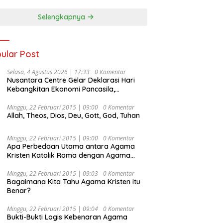
Selengkapnya
ular Post
Selasa, 4 Agustus 2026 | 17:33
0 Komentar
Nusantara Centre Gelar Deklarasi Hari
Kebangkitan Ekonomi Pancasila,
Peluncuran Buku Soemitro
Djojohadikusumo Anti Penjajahan
Minggu, 22 Februari 2015 | 09:00
0 Komentar
Allah, Theos, Dios, Deu, Gott, God, Tuhan
(Pergolakan Ekonomi Politik Indonesia) &
Simposium Nasional “Urgensi Undang-
Undang Perekonomian Nasional dan
Minggu, 22 Februari 2015 | 09:00
0 Komentar
Kesejahteraan Sosial dalam Menata
Apa Perbedaan Utama antara Agama
Bangsa Menuju Indonesia Emas 2045”,
Kristen Katolik Roma dengan Agama
Kristen Protestan?
Minggu, 22 Februari 2015 | 09:03
0 Komentar
Bagaimana Kita Tahu Agama Kristen itu
Benar?
Minggu, 22 Februari 2015 | 09:04
0 Komentar
Bukti-Bukti Logis Kebenaran Agama