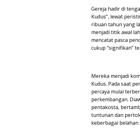
Gereja hadir di ten
Kudus”, lewat perist
ribuan tahun yang l
menjadi titik awal la
mencatat pasca pen
cukup “signifikan” t
Mereka menjadi komu
Kudus. Pada saat pe
percaya mulai terbe
perkembangan. Diawa
pentakosta, bertamb
tuntunan dan pertol
keberbagai belahan 