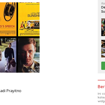
Ra
De
Su
Sa
Ber
Hadi Prayitno
Ini 
kate
widg