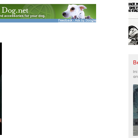
B
In
an