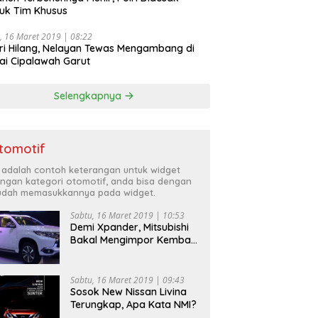
uk Tim Khusus
, 16 Maret 2019 | 08:22
ri Hilang, Nelayan Tewas Mengambang di
ai Cipalawah Garut
Selengkapnya
tomotif
i adalah contoh keterangan untuk widget
ngan kategori otomotif, anda bisa dengan
dah memasukkannya pada widget.
Sabtu, 16 Maret 2019 | 10:53
Demi Xpander, Mitsubishi
Bakal Mengimpor Kembali
Pajero Sport
Sabtu, 16 Maret 2019 | 09:43
Sosok New Nissan Livina
Terungkap, Apa Kata NMI?