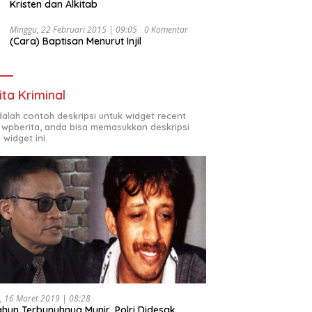
Kristen dan Alkitab
Minggu, 22 Februari 2015 | 09:05
0 Komentar
(Cara) Baptisan Menurut Injil
ita Kriminal
adalah contoh deskripsi untuk widget recent
 wpberita, anda bisa memasukkan deskripsi
 widget ini.
, 16 Maret 2019 | 08:28
ahun Terbunuhnya Munir, Polri Didesak