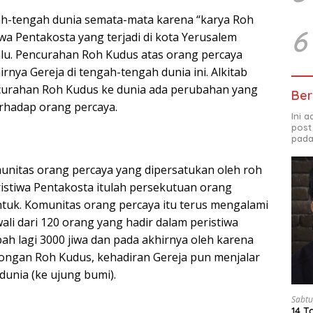
gah-tengah dunia semata-mata karena “karya Roh
6
iwa Pentakosta yang terjadi di kota Yerusalem
alu. Pencurahan Roh Kudus atas orang percaya
hirnya Gereja di tengah-tengah dunia ini. Alkitab
curahan Roh Kudus ke dunia ada perubahan yang
Ber
erhadap orang percaya.
Ini 
post
pada
nitas orang percaya yang dipersatukan oleh roh
ristiwa Pentakosta itulah persekutuan orang
ntuk. Komunitas orang percaya itu terus mengalami
li dari 120 orang yang hadir dalam peristiwa
ah lagi 3000 jiwa dan pada akhirnya oleh karena
ongan Roh Kudus, kehadiran Gereja pun menjalar
dunia (ke ujung bumi).
Sabtu
14 T