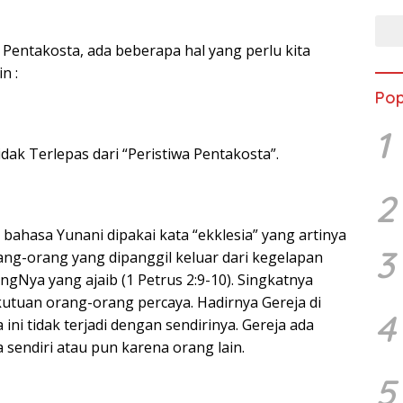
Pentakosta, ada beberapa hal yang perlu kita
n :
Pop
1
idak Terlepas dari “Peristiwa Pentakosta”.
2
bahasa Yunani dipakai kata “ekklesia” yang artinya
3
ang-orang yang dipanggil keluar dari kegelapan
gNya yang ajaib (1 Petrus 2:9-10). Singkatnya
kutuan orang-orang percaya. Hadirnya Gereja di
4
ini tidak terjadi dengan sendirinya. Gereja ada
 sendiri atau pun karena orang lain.
5