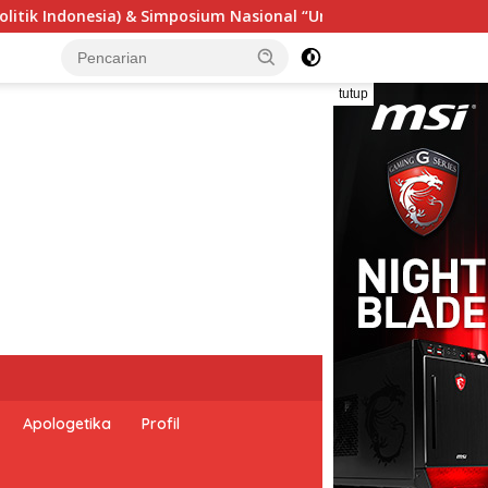
l “Urgensi Undang-Undang Perekonomian Nasional dan Kesejaht
tutup
Apologetika
Profil