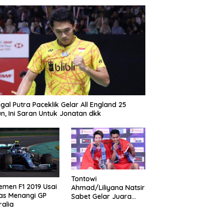
gal Putra Paceklik Gelar All England 25
n, Ini Saran Untuk Jonatan dkk
Tontowi
emen F1 2019 Usai
Ahmad/Liliyana Natsir
as Menangi GP
Sabet Gelar Juara
ralia
Dunia Kedua