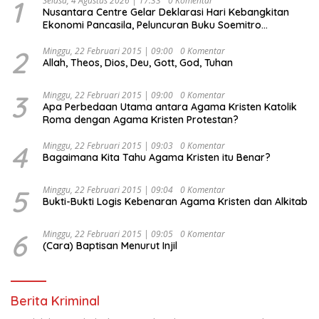
1
Selasa, 4 Agustus 2026 | 17:33
0 Komentar
Nusantara Centre Gelar Deklarasi Hari Kebangkitan
Ekonomi Pancasila, Peluncuran Buku Soemitro
Djojohadikusumo Anti Penjajahan (Pergolakan
Ekonomi Politik Indonesia) & Simposium Nasional
2
Minggu, 22 Februari 2015 | 09:00
0 Komentar
Allah, Theos, Dios, Deu, Gott, God, Tuhan
“Urgensi Undang-Undang Perekonomian Nasional dan
Kesejahteraan Sosial dalam Menata Bangsa Menuju
Indonesia Emas 2045”,
3
Minggu, 22 Februari 2015 | 09:00
0 Komentar
Apa Perbedaan Utama antara Agama Kristen Katolik
Roma dengan Agama Kristen Protestan?
4
Minggu, 22 Februari 2015 | 09:03
0 Komentar
Bagaimana Kita Tahu Agama Kristen itu Benar?
5
Minggu, 22 Februari 2015 | 09:04
0 Komentar
Bukti-Bukti Logis Kebenaran Agama Kristen dan Alkitab
6
Minggu, 22 Februari 2015 | 09:05
0 Komentar
(Cara) Baptisan Menurut Injil
Berita Kriminal