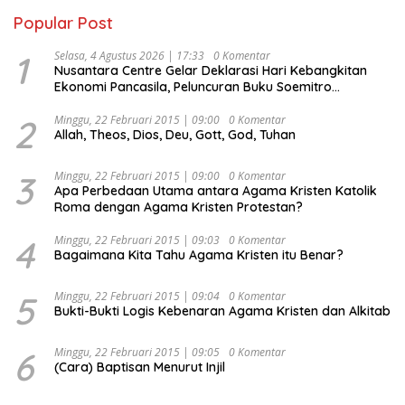
Popular Post
1
Selasa, 4 Agustus 2026 | 17:33
0 Komentar
Nusantara Centre Gelar Deklarasi Hari Kebangkitan
Ekonomi Pancasila, Peluncuran Buku Soemitro
Djojohadikusumo Anti Penjajahan (Pergolakan
Ekonomi Politik Indonesia) & Simposium Nasional
2
Minggu, 22 Februari 2015 | 09:00
0 Komentar
Allah, Theos, Dios, Deu, Gott, God, Tuhan
“Urgensi Undang-Undang Perekonomian Nasional dan
Kesejahteraan Sosial dalam Menata Bangsa Menuju
Indonesia Emas 2045”,
3
Minggu, 22 Februari 2015 | 09:00
0 Komentar
Apa Perbedaan Utama antara Agama Kristen Katolik
Roma dengan Agama Kristen Protestan?
4
Minggu, 22 Februari 2015 | 09:03
0 Komentar
Bagaimana Kita Tahu Agama Kristen itu Benar?
5
Minggu, 22 Februari 2015 | 09:04
0 Komentar
Bukti-Bukti Logis Kebenaran Agama Kristen dan Alkitab
6
Minggu, 22 Februari 2015 | 09:05
0 Komentar
(Cara) Baptisan Menurut Injil