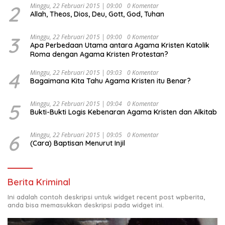
2
Minggu, 22 Februari 2015 | 09:00
0 Komentar
Allah, Theos, Dios, Deu, Gott, God, Tuhan
3
Minggu, 22 Februari 2015 | 09:00
0 Komentar
Apa Perbedaan Utama antara Agama Kristen Katolik
Roma dengan Agama Kristen Protestan?
4
Minggu, 22 Februari 2015 | 09:03
0 Komentar
Bagaimana Kita Tahu Agama Kristen itu Benar?
5
Minggu, 22 Februari 2015 | 09:04
0 Komentar
Bukti-Bukti Logis Kebenaran Agama Kristen dan Alkitab
6
Minggu, 22 Februari 2015 | 09:05
0 Komentar
(Cara) Baptisan Menurut Injil
Berita Kriminal
Ini adalah contoh deskripsi untuk widget recent post wpberita,
anda bisa memasukkan deskripsi pada widget ini.