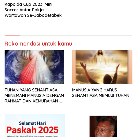
Kapolda Cup 2023: Mini
Soccer Antar Pokja
Wartawan Se-Jabodetabek
Rekomendasi untuk kamu
TUHAN YANG SENANTIASA
MANUSIA YANG HARUS
MENEMANI MANUSIA DENGAN
SENANTIASA MEMUJI TUHAN
RAHMAT DAN KEMURAHAN-
NYA