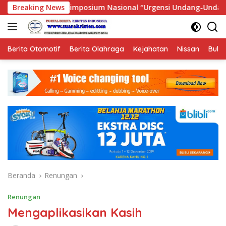
Langsung
um Nasional “Urgensi Undang-Undang Perekonomian Nasional da
Breaking News
ke
konten
Berita Otomotif
Berita Olahraga
Kejahatan
Nissan
Bulut
Beranda
Renungan
Renungan
Mengaplikasikan Kasih