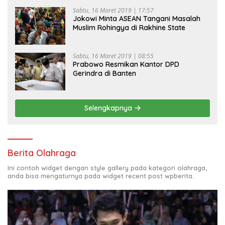
Sabtu, 16 Maret 2019 | 17:57
Jokowi Minta ASEAN Tangani Masalah
Muslim Rohingya di Rakhine State
Sabtu, 16 Maret 2019 | 08:55
Prabowo Resmikan Kantor DPD
Gerindra di Banten
Selengkapnya
Berita Olahraga
Ini contoh widget dengan style gallery pada kategori olahraga,
anda bisa mengaturnya pada widget recent post wpberita.