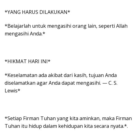
*YANG HARUS DILAKUKAN*
*Belajarlah untuk mengasihi orang lain, seperti Allah
mengasihi Anda.*
*HIKMAT HARI INI*
*Keselamatan ada akibat dari kasih, tujuan Anda
diselamatkan agar Anda dapat mengasihi. — C. S.
Lewis*
*Setiap Firman Tuhan yang kita aminkan, maka Firman
Tuhan itu hidup dalam kehidupan kita secara nyata.*.