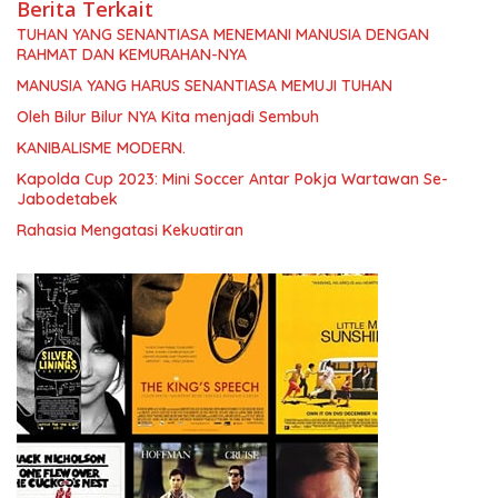
Berita Terkait
TUHAN YANG SENANTIASA MENEMANI MANUSIA DENGAN
RAHMAT DAN KEMURAHAN-NYA
MANUSIA YANG HARUS SENANTIASA MEMUJI TUHAN
Oleh Bilur Bilur NYA Kita menjadi Sembuh
KANIBALISME MODERN.
Kapolda Cup 2023: Mini Soccer Antar Pokja Wartawan Se-
Jabodetabek
Rahasia Mengatasi Kekuatiran