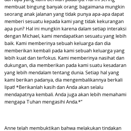
membuat bingung banyak orang; bagaimana mungkin
seorang anak jalanan yang tidak punya apa-apa dapat
memberi sesuatu kepada kami yang tidak kekurangan
apa pun? Hal ini mungkin karena dalam setiap interaksi
dengan Michael, kami mendapatkan sesuatu yang lebih
baik. Kami memberinya sebuah keluarga dan dia
memberikan kembali pada kami sebuah keluarga yang
lebih kuat dan terfokus. Kami memberinya nasihat dan
dukungan, dia memberikan pada kami suatu kesadaran
yang lebih mendalam tentang dunia. Setiap hal yang
kami berikan padanya, dia mengembalikannya berkali
lipat! *Berikanlah kasih dan Anda akan selalu
mendapatnya kembali. Anda juga akan lebih memahami
mengapa Tuhan mengasihi Anda.*”
Anne telah membuktikan bahwa melakukan tindakan