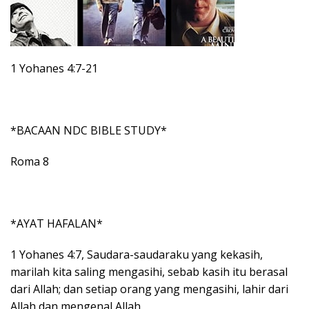
1 Yohanes 4:7-21
*BACAAN NDC BIBLE STUDY*
Roma 8
*AYAT HAFALAN*
1 Yohanes 4:7, Saudara-saudaraku yang kekasih,
marilah kita saling mengasihi, sebab kasih itu berasal
dari Allah; dan setiap orang yang mengasihi, lahir dari
Allah dan mengenal Allah.