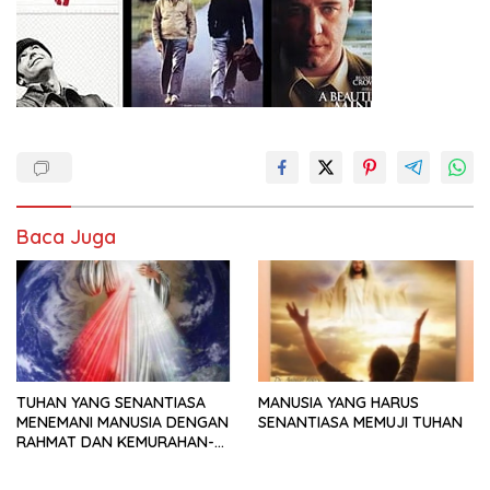
Baca Juga
TUHAN YANG SENANTIASA
MANUSIA YANG HARUS
MENEMANI MANUSIA DENGAN
SENANTIASA MEMUJI TUHAN
RAHMAT DAN KEMURAHAN-
NYA