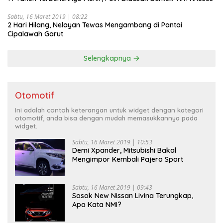
Sabtu, 16 Maret 2019 | 08:22
2 Hari Hilang, Nelayan Tewas Mengambang di Pantai
Cipalawah Garut
Selengkapnya
Otomotif
Ini adalah contoh keterangan untuk widget dengan kategori
otomotif, anda bisa dengan mudah memasukkannya pada
widget.
Sabtu, 16 Maret 2019 | 10:53
Demi Xpander, Mitsubishi Bakal
Mengimpor Kembali Pajero Sport
Sabtu, 16 Maret 2019 | 09:43
Sosok New Nissan Livina Terungkap,
Apa Kata NMI?