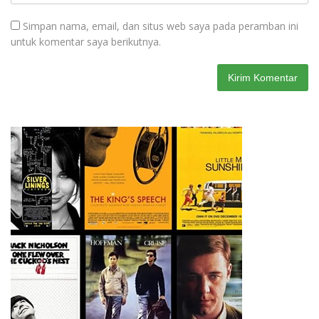
Simpan nama, email, dan situs web saya pada peramban ini
untuk komentar saya berikutnya.