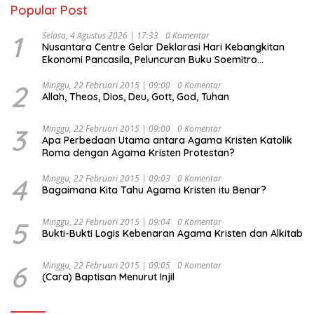
Popular Post
1
Selasa, 4 Agustus 2026 | 17:33
0 Komentar
Nusantara Centre Gelar Deklarasi Hari Kebangkitan
Ekonomi Pancasila, Peluncuran Buku Soemitro
Djojohadikusumo Anti Penjajahan (Pergolakan
Ekonomi Politik Indonesia) & Simposium Nasional
2
Minggu, 22 Februari 2015 | 09:00
0 Komentar
Allah, Theos, Dios, Deu, Gott, God, Tuhan
“Urgensi Undang-Undang Perekonomian Nasional dan
Kesejahteraan Sosial dalam Menata Bangsa Menuju
Indonesia Emas 2045”,
3
Minggu, 22 Februari 2015 | 09:00
0 Komentar
Apa Perbedaan Utama antara Agama Kristen Katolik
Roma dengan Agama Kristen Protestan?
4
Minggu, 22 Februari 2015 | 09:03
0 Komentar
Bagaimana Kita Tahu Agama Kristen itu Benar?
5
Minggu, 22 Februari 2015 | 09:04
0 Komentar
Bukti-Bukti Logis Kebenaran Agama Kristen dan Alkitab
6
Minggu, 22 Februari 2015 | 09:05
0 Komentar
(Cara) Baptisan Menurut Injil