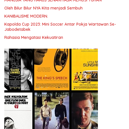
Oleh Bilur Bilur NYA Kita menjadi Sembuh
KANIBALISME MODERN.
Kapolda Cup 2023: Mini Soccer Antar Pokja Wartawan Se-
Jabodetabek
Rahasia Mengatasi Kekuatiran