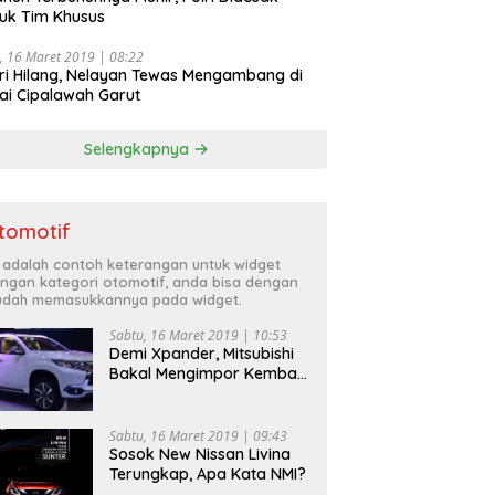
uk Tim Khusus
, 16 Maret 2019 | 08:22
ri Hilang, Nelayan Tewas Mengambang di
ai Cipalawah Garut
Selengkapnya
tomotif
i adalah contoh keterangan untuk widget
ngan kategori otomotif, anda bisa dengan
dah memasukkannya pada widget.
Sabtu, 16 Maret 2019 | 10:53
Demi Xpander, Mitsubishi
Bakal Mengimpor Kembali
Pajero Sport
Sabtu, 16 Maret 2019 | 09:43
Sosok New Nissan Livina
Terungkap, Apa Kata NMI?