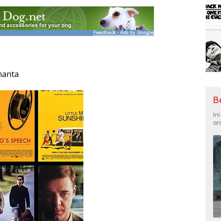
nanta
B
In
an