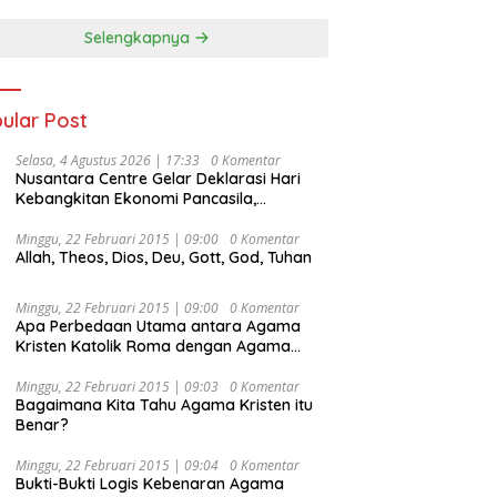
Selengkapnya
ular Post
Selasa, 4 Agustus 2026 | 17:33
0 Komentar
Nusantara Centre Gelar Deklarasi Hari
Kebangkitan Ekonomi Pancasila,
Peluncuran Buku Soemitro
Djojohadikusumo Anti Penjajahan
Minggu, 22 Februari 2015 | 09:00
0 Komentar
Allah, Theos, Dios, Deu, Gott, God, Tuhan
(Pergolakan Ekonomi Politik Indonesia) &
Simposium Nasional “Urgensi Undang-
Undang Perekonomian Nasional dan
Minggu, 22 Februari 2015 | 09:00
0 Komentar
Kesejahteraan Sosial dalam Menata
Apa Perbedaan Utama antara Agama
Bangsa Menuju Indonesia Emas 2045”,
Kristen Katolik Roma dengan Agama
Kristen Protestan?
Minggu, 22 Februari 2015 | 09:03
0 Komentar
Bagaimana Kita Tahu Agama Kristen itu
Benar?
Minggu, 22 Februari 2015 | 09:04
0 Komentar
Bukti-Bukti Logis Kebenaran Agama