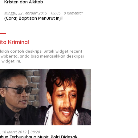
Kristen dan Alkitab
Minggu, 22 Februari 2015 | 09:05
0 Komentar
(Cara) Baptisan Menurut Injil
ita Kriminal
adalah contoh deskripsi untuk widget recent
 wpberita, anda bisa memasukkan deskripsi
 widget ini.
, 16 Maret 2019 | 08:28
ahun Terbunuhnya Munir, Polri Didesak