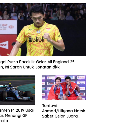
gal Putra Paceklik Gelar All England 25
n, Ini Saran Untuk Jonatan dkk
Tontowi
emen F1 2019 Usai
Ahmad/Liliyana Natsir
as Menangi GP
Sabet Gelar Juara
ralia
Dunia Kedua