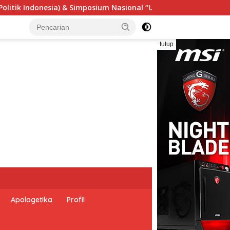
gensi Undang-Undang Perekonomian Nasional dan Kesejahteraan
tutup
Apologetika
Profil