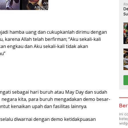
Ra
De
Su
Sa
jadi hamba uang dan cukupkanlah dirimu dengan
 karena Allah telah berfirman; “Aku sekali-kali
an engkau dan Aku sekali-kali tidak akan
au”
ingati sebagai hari buruh atau May Day dan sudah
i negara kita, para buruh mengadakan demo besar-
Ber
tut kenaikan upah dan fasilitas lainnya.
Ini 
selalu diwarnai dengan demo ketidakpuasan
kate
widg