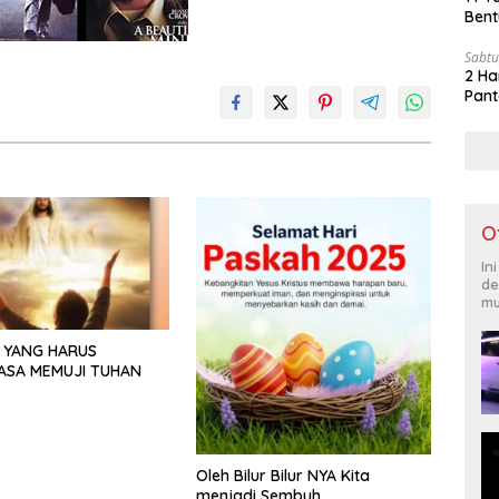
Bent
Sabtu
2 Ha
Pant
O
In
de
mu
 YANG HARUS
ASA MEMUJI TUHAN
Oleh Bilur Bilur NYA Kita
menjadi Sembuh