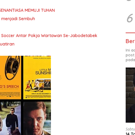
SENANTIASA MEMUJI TUHAN
6
ita menjadi Sembuh
i Soccer Antar Pokja Wartawan Se-Jabodetabek
Ber
uatiran
Ini 
post
pada
Sabtu
14 T