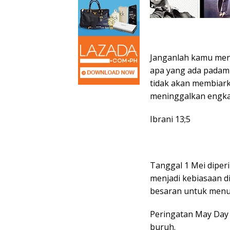
Janganlah kamu men
apa yang ada padamu,
tidak akan membiark
meninggalkan engk
Ibrani 13;5
Tanggal 1 Mei diper
menjadi kebiasaan d
besaran untuk menun
Peringatan May Day 
buruh.