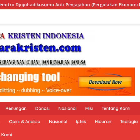
rgolakan Ekonomi Politik Indonesia) & Simposium Nasional “Ur
Renungan
Donasi
Nasional
Misi
Tentang Kami
n
Opini & Analisa
Nasional
Iptek
Hiburan
Teologia
 Kami