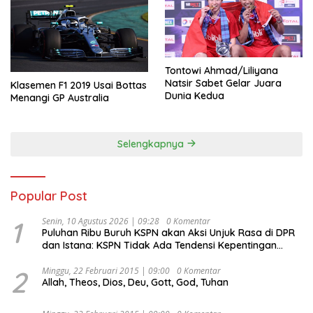
Tontowi Ahmad/Liliyana
Natsir Sabet Gelar Juara
Klasemen F1 2019 Usai Bottas
Dunia Kedua
Menangi GP Australia
Selengkapnya
Popular Post
1
Senin, 10 Agustus 2026 | 09:28
0 Komentar
Puluhan Ribu Buruh KSPN akan Aksi Unjuk Rasa di DPR
dan Istana: KSPN Tidak Ada Tendensi Kepentingan
Politik dan Tidak Dikooptasi oleh Siapapun
2
Minggu, 22 Februari 2015 | 09:00
0 Komentar
Allah, Theos, Dios, Deu, Gott, God, Tuhan