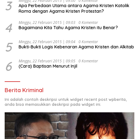
3
Minggu, 22 Februari 2015 | 09:00
0 Komentar
Apa Perbedaan Utama antara Agama Kristen Katolik
Roma dengan Agama Kristen Protestan?
4
Minggu, 22 Februari 2015 | 09:03
0 Komentar
Bagaimana Kita Tahu Agama Kristen itu Benar?
5
Minggu, 22 Februari 2015 | 09:04
0 Komentar
Bukti-Bukti Logis Kebenaran Agama Kristen dan Alkitab
6
Minggu, 22 Februari 2015 | 09:05
0 Komentar
(Cara) Baptisan Menurut Injil
Berita Kriminal
Ini adalah contoh deskripsi untuk widget recent post wpberita,
anda bisa memasukkan deskripsi pada widget ini.