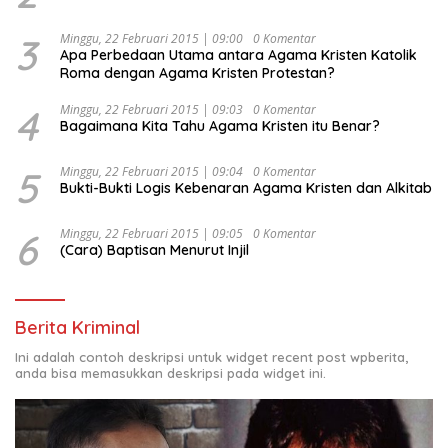
Kesejahteraan Sosial dalam Menata Bangsa Menuju
Indonesia Emas 2045”,
3
Minggu, 22 Februari 2015 | 09:00
0 Komentar
Apa Perbedaan Utama antara Agama Kristen Katolik
Roma dengan Agama Kristen Protestan?
4
Minggu, 22 Februari 2015 | 09:03
0 Komentar
Bagaimana Kita Tahu Agama Kristen itu Benar?
5
Minggu, 22 Februari 2015 | 09:04
0 Komentar
Bukti-Bukti Logis Kebenaran Agama Kristen dan Alkitab
6
Minggu, 22 Februari 2015 | 09:05
0 Komentar
(Cara) Baptisan Menurut Injil
Berita Kriminal
Ini adalah contoh deskripsi untuk widget recent post wpberita,
anda bisa memasukkan deskripsi pada widget ini.