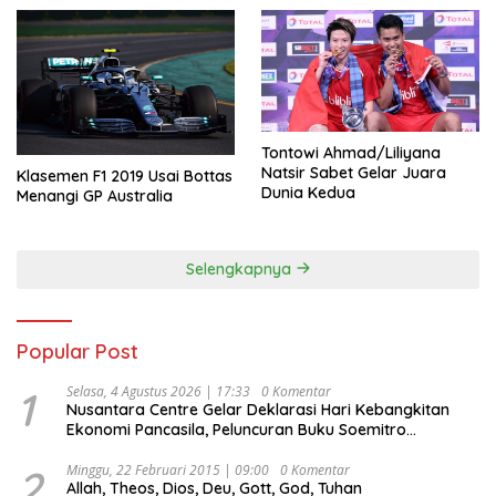
Tontowi Ahmad/Liliyana
Natsir Sabet Gelar Juara
Klasemen F1 2019 Usai Bottas
Dunia Kedua
Menangi GP Australia
Selengkapnya
Popular Post
1
Selasa, 4 Agustus 2026 | 17:33
0 Komentar
Nusantara Centre Gelar Deklarasi Hari Kebangkitan
Ekonomi Pancasila, Peluncuran Buku Soemitro
Djojohadikusumo Anti Penjajahan (Pergolakan
Ekonomi Politik Indonesia) & Simposium Nasional
2
Minggu, 22 Februari 2015 | 09:00
0 Komentar
Allah, Theos, Dios, Deu, Gott, God, Tuhan
“Urgensi Undang-Undang Perekonomian Nasional dan