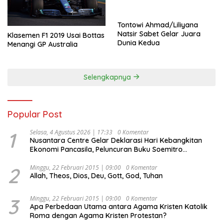
Tontowi Ahmad/Liliyana
Natsir Sabet Gelar Juara
Klasemen F1 2019 Usai Bottas
Dunia Kedua
Menangi GP Australia
Selengkapnya
Popular Post
1
Selasa, 4 Agustus 2026 | 17:33
0 Komentar
Nusantara Centre Gelar Deklarasi Hari Kebangkitan
Ekonomi Pancasila, Peluncuran Buku Soemitro
Djojohadikusumo Anti Penjajahan (Pergolakan
Ekonomi Politik Indonesia) & Simposium Nasional
2
Minggu, 22 Februari 2015 | 09:00
0 Komentar
Allah, Theos, Dios, Deu, Gott, God, Tuhan
“Urgensi Undang-Undang Perekonomian Nasional dan
Kesejahteraan Sosial dalam Menata Bangsa Menuju
Indonesia Emas 2045”,
3
Minggu, 22 Februari 2015 | 09:00
0 Komentar
Apa Perbedaan Utama antara Agama Kristen Katolik
Roma dengan Agama Kristen Protestan?