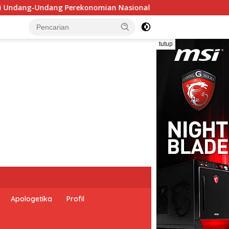
l dan Kesejahteraan Sosial dalam Menata Bangsa Menuju Indon
tutup
Apologetika
Profil