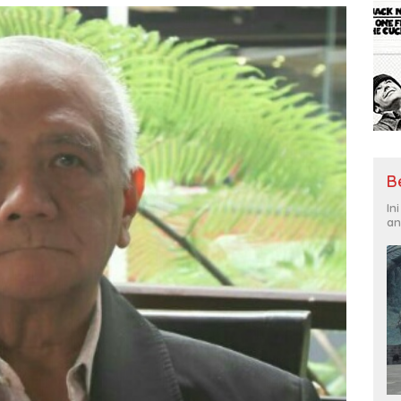
B
In
an