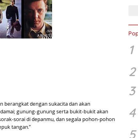
Pop
1
2
3
n berangkat dengan sukacita dan akan
4
damai; gunung-gunung serta bukit-bukit akan
sorak-sorai di depanmu, dan segala pohon-pohon
epuk tangan.”
5