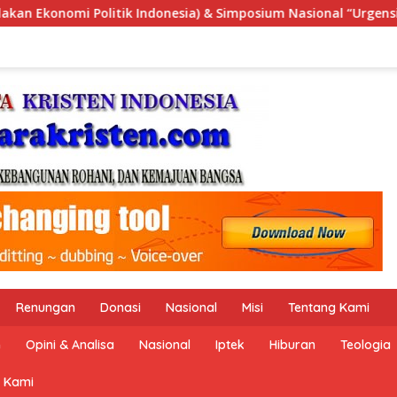
mposium Nasional “Urgensi Undang-Undang Perekonomian Nasiona
Renungan
Donasi
Nasional
Misi
Tentang Kami
n
Opini & Analisa
Nasional
Iptek
Hiburan
Teologia
 Kami