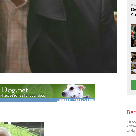
Ra
De
Su
Sa
Ber
Ini 
kate
widg