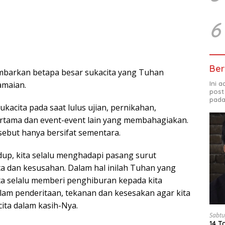
6
Ber
mbarkan betapa besar sukacita yang Tuhan
Ini 
amaian.
post
pada
kacita pada saat lulus ujian, pernikahan,
rtama dan event-event lain yang membahagiakan.
sebut hanya bersifat sementara.
dup, kita selalu menghadapi pasang surut
a dan kesusahan. Dalam hal inilah Tuhan yang
ta selalu memberi penghiburan kepada kita
alam penderitaan, tekanan dan kesesakan agar kita
ita dalam kasih-Nya.
Sabtu
14 T