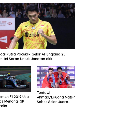
gal Putra Paceklik Gelar All England 25
n, Ini Saran Untuk Jonatan dkk
Tontowi
emen F1 2019 Usai
Ahmad/Liliyana Natsir
as Menangi GP
Sabet Gelar Juara
ralia
Dunia Kedua