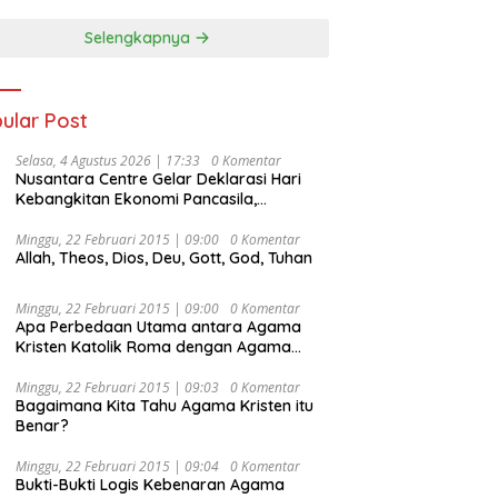
Selengkapnya
ular Post
Selasa, 4 Agustus 2026 | 17:33
0 Komentar
Nusantara Centre Gelar Deklarasi Hari
Kebangkitan Ekonomi Pancasila,
Peluncuran Buku Soemitro
Djojohadikusumo Anti Penjajahan
Minggu, 22 Februari 2015 | 09:00
0 Komentar
Allah, Theos, Dios, Deu, Gott, God, Tuhan
(Pergolakan Ekonomi Politik Indonesia) &
Simposium Nasional “Urgensi Undang-
Undang Perekonomian Nasional dan
Minggu, 22 Februari 2015 | 09:00
0 Komentar
Kesejahteraan Sosial dalam Menata
Apa Perbedaan Utama antara Agama
Bangsa Menuju Indonesia Emas 2045”,
Kristen Katolik Roma dengan Agama
Kristen Protestan?
Minggu, 22 Februari 2015 | 09:03
0 Komentar
Bagaimana Kita Tahu Agama Kristen itu
Benar?
Minggu, 22 Februari 2015 | 09:04
0 Komentar
Bukti-Bukti Logis Kebenaran Agama