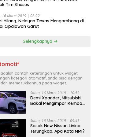
uk Tim Khusus
, 16 Maret 2019 | 08:22
ri Hilang, Nelayan Tewas Mengambang di
ai Cipalawah Garut
Selengkapnya
tomotif
i adalah contoh keterangan untuk widget
ngan kategori otomotif, anda bisa dengan
dah memasukkannya pada widget.
Sabtu, 16 Maret 2019 | 10:53
Demi Xpander, Mitsubishi
Bakal Mengimpor Kembali
Pajero Sport
Sabtu, 16 Maret 2019 | 09:43
Sosok New Nissan Livina
Terungkap, Apa Kata NMI?