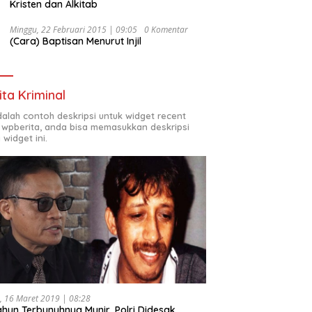
Kristen dan Alkitab
Minggu, 22 Februari 2015 | 09:05
0 Komentar
(Cara) Baptisan Menurut Injil
ita Kriminal
adalah contoh deskripsi untuk widget recent
 wpberita, anda bisa memasukkan deskripsi
 widget ini.
, 16 Maret 2019 | 08:28
ahun Terbunuhnya Munir, Polri Didesak