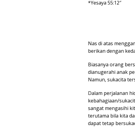
*Yesaya 55:12″
Nas di atas mengga
berikan dengan ked
Biasanya orang bersu
dianugerahi anak pe
Namun, sukacita ter
Dalam perjalanan hi
kebahagiaan/sukacit
sangat mengasihi ki
terutama bila kita d
dapat tetap bersukac