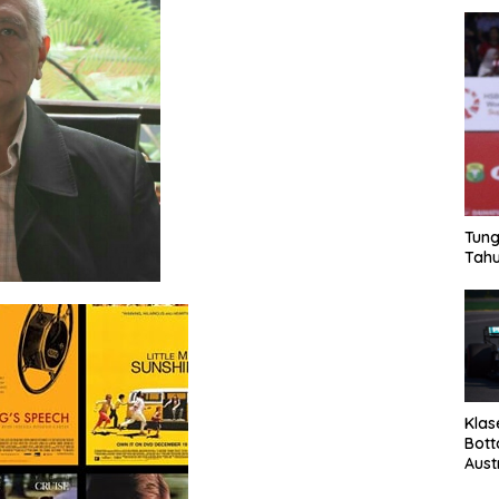
Tung
Tahu
Klas
Bott
Aust