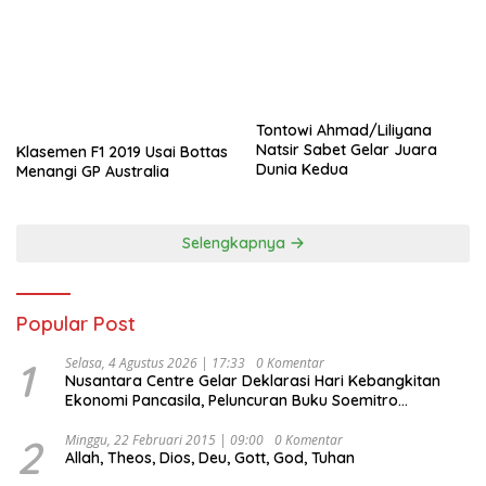
Tontowi Ahmad/Liliyana
Natsir Sabet Gelar Juara
Klasemen F1 2019 Usai Bottas
Dunia Kedua
Menangi GP Australia
Selengkapnya
Popular Post
1
Selasa, 4 Agustus 2026 | 17:33
0 Komentar
Nusantara Centre Gelar Deklarasi Hari Kebangkitan
Ekonomi Pancasila, Peluncuran Buku Soemitro
Djojohadikusumo Anti Penjajahan (Pergolakan
Ekonomi Politik Indonesia) & Simposium Nasional
2
Minggu, 22 Februari 2015 | 09:00
0 Komentar
Allah, Theos, Dios, Deu, Gott, God, Tuhan
“Urgensi Undang-Undang Perekonomian Nasional dan
Kesejahteraan Sosial dalam Menata Bangsa Menuju