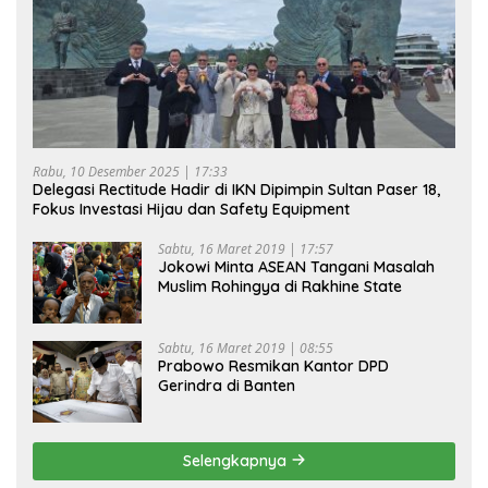
Rabu, 10 Desember 2025 | 17:33
Delegasi Rectitude Hadir di IKN Dipimpin Sultan Paser 18,
Fokus Investasi Hijau dan Safety Equipment
Sabtu, 16 Maret 2019 | 17:57
Jokowi Minta ASEAN Tangani Masalah
Muslim Rohingya di Rakhine State
Sabtu, 16 Maret 2019 | 08:55
Prabowo Resmikan Kantor DPD
Gerindra di Banten
Selengkapnya