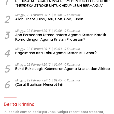
1
RS HUSADA JAKARTA 1924 RESMI BENTUK CLUB STROKE:
“MERDEKA STROKE UNTUK HIDUP LEBIH BERMAKNA”
2
Minggu, 22 Februari 2015 | 09:00
0 Komentar
Allah, Theos, Dios, Deu, Gott, God, Tuhan
3
Minggu, 22 Februari 2015 | 09:00
0 Komentar
Apa Perbedaan Utama antara Agama Kristen Katolik
Roma dengan Agama Kristen Protestan?
4
Minggu, 22 Februari 2015 | 09:03
0 Komentar
Bagaimana Kita Tahu Agama Kristen itu Benar?
5
Minggu, 22 Februari 2015 | 09:04
0 Komentar
Bukti-Bukti Logis Kebenaran Agama Kristen dan Alkitab
6
Minggu, 22 Februari 2015 | 09:05
0 Komentar
(Cara) Baptisan Menurut Injil
Berita Kriminal
Ini adalah contoh deskripsi untuk widget recent post wpberita,