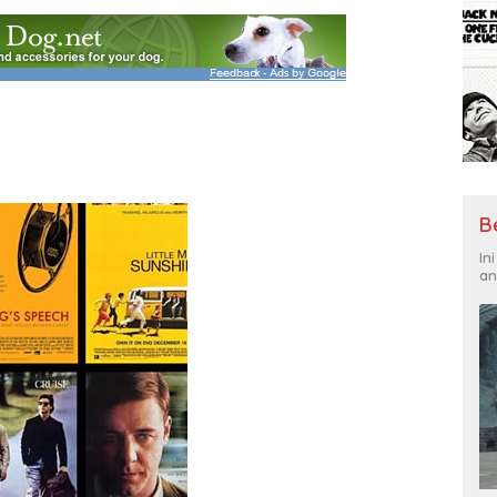
B
In
an