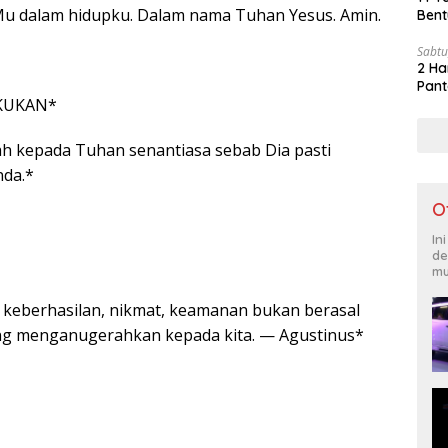
Mu dalam hidupku. Dalam nama Tuhan Yesus. Amin.
Bent
Sabtu
2 Ha
Pant
KUKAN*
h kepada Tuhan senantiasa sebab Dia pasti
nda.*
O
In
de
mu
keberhasilan, nikmat, keamanan bukan berasal
 yang menganugerahkan kepada kita. — Agustinus*