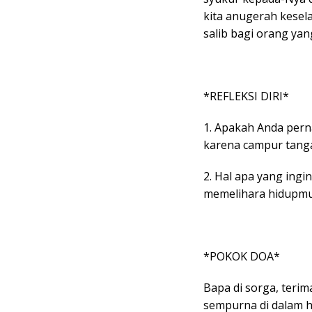
kita anugerah kesel
salib bagi orang ya
*REFLEKSI DIRI*
1. Apakah Anda pern
karena campur tang
2. Hal apa yang ing
memelihara hidupm
*POKOK DOA*
Bapa di sorga, teri
sempurna di dalam h