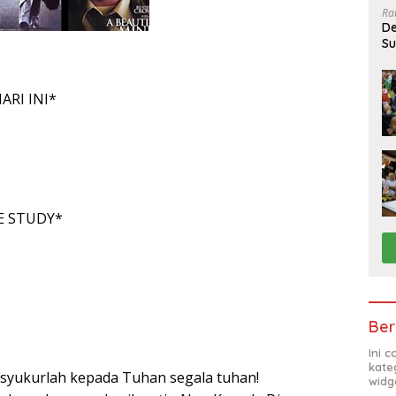
Ra
De
Su
Sa
ARI INI*
E STUDY*
Ber
Ini 
kate
syukurlah kepada Tuhan segala tuhan!
widg