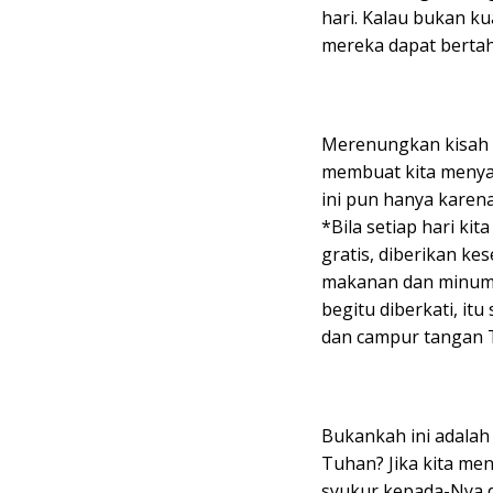
hari. Kalau bukan k
mereka dapat bertah
Merenungkan kisah p
membuat kita menya
ini pun hanya kare
*Bila setiap hari k
gratis, diberikan ke
makanan dan minuman
begitu diberkati, it
dan campur tangan T
Bukankah ini adala
Tuhan? Jika kita me
syukur kepada-Nya 