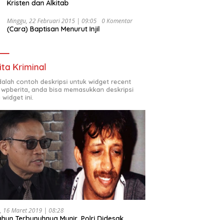
Kristen dan Alkitab
Minggu, 22 Februari 2015 | 09:05
0 Komentar
(Cara) Baptisan Menurut Injil
ita Kriminal
adalah contoh deskripsi untuk widget recent
 wpberita, anda bisa memasukkan deskripsi
 widget ini.
, 16 Maret 2019 | 08:28
ahun Terbunuhnya Munir, Polri Didesak