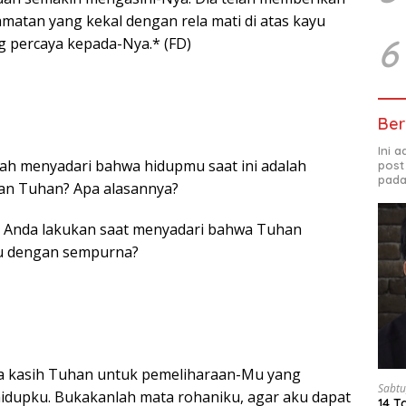
amatan yang kekal dengan rela mati di atas kayu
6
ng percaya kepada-Nya.* (FD)
Ber
Ini 
ah menyadari bahwa hidupmu saat ini adalah
post
pada
an Tuhan? Apa alasannya?
in Anda lakukan saat menyadari bahwa Tuhan
u dengan sempurna?
ma kasih Tuhan untuk pemeliharaan-Mu yang
Sabtu
idupku. Bukakanlah mata rohaniku, agar aku dapat
14 T