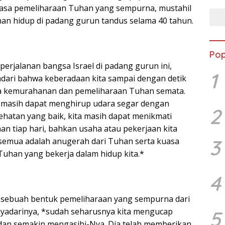
uasa pemeliharaan Tuhan yang sempurna, mustahil
an hidup di padang gurun tandus selama 40 tahun.
Pop
erjalanan bangsa Israel di padang gurun ini,
1
dari bahwa keberadaan kita sampai dengan detik
na kemurahanan dan pemeliharaan Tuhan semata.
ita masih dapat menghirup udara segar dengan
2
sehatan yang baik, kita masih dapat menikmati
 tiap hari, bahkan usaha atau pekerjaan kita
3
u semua adalah anugerah dari Tuhan serta kuasa
uhan yang bekerja dalam hidup kita.*
4
h sebuah bentuk pemeliharaan yang sempurna dari
nyadarinya, *sudah seharusnya kita mengucap
5
dan semakin mengasihi-Nya. Dia telah memberikan