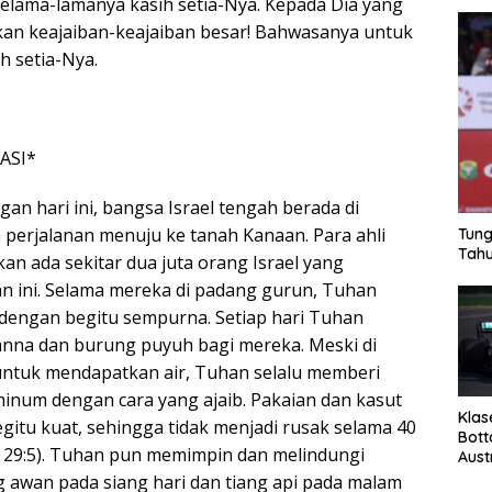
lama-lamanya kasih setia-Nya. Kepada Dia yang
kan keajaiban-keajaiban besar! Bahwasanya untuk
h setia-Nya.
ASI*
n hari ini, bangsa Israel tengah berada di
perjalanan menuju ke tanah Kanaan. Para ahli
Tung
Tahu
an ada sekitar dua juta orang Israel yang
n ini. Selama mereka di padang gurun, Tuhan
dengan begitu sempurna. Setiap hari Tuhan
nna dan burung puyuh bagi mereka. Meski di
untuk mendapatkan air, Tuhan selalu memberi
minum dengan cara yang ajaib. Pakaian dan kasut
Klas
egitu kuat, sehingga tidak menjadi rusak selama 40
Bott
n 29:5). Tuhan pun memimpin dan melindungi
Aust
 awan pada siang hari dan tiang api pada malam