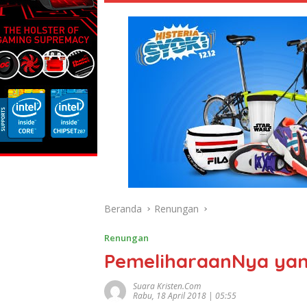
Beranda
Renungan
Renungan
PemeliharaanNya ya
Suara Kristen.com
Rabu, 18 April 2018 | 05:55