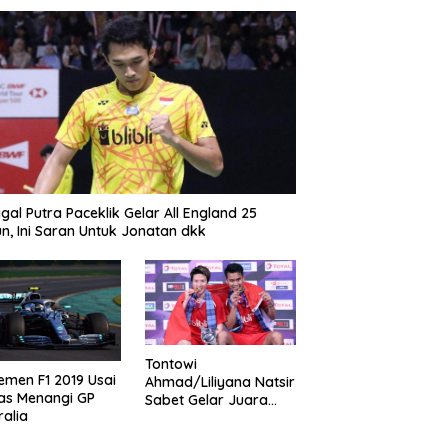
gal Putra Paceklik Gelar All England 25
n, Ini Saran Untuk Jonatan dkk
Tontowi
emen F1 2019 Usai
Ahmad/Liliyana Natsir
as Menangi GP
Sabet Gelar Juara
ralia
Dunia Kedua