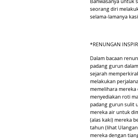
Bahwasanya untuk se
seorang diri melaku
selama-lamanya kasi
*RENUNGAN INSPIR
Dalam bacaan renunga
padang gurun dalam 
sejarah memperkirak
melakukan perjalana
memelihara mereka 
menyediakan roti ma
padang gurun sulit 
mereka air untuk di
(alas kaki) mereka b
tahun (lihat Ulanga
mereka dengan tiang