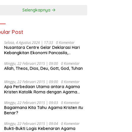
Selengkapnya
ular Post
Selasa, 4 Agustus 2026 | 17:33
0 Komentar
Nusantara Centre Gelar Deklarasi Hari
Kebangkitan Ekonomi Pancasila,
Peluncuran Buku Soemitro
Djojohadikusumo Anti Penjajahan
Minggu, 22 Februari 2015 | 09:00
0 Komentar
Allah, Theos, Dios, Deu, Gott, God, Tuhan
(Pergolakan Ekonomi Politik Indonesia) &
Simposium Nasional “Urgensi Undang-
Undang Perekonomian Nasional dan
Minggu, 22 Februari 2015 | 09:00
0 Komentar
Kesejahteraan Sosial dalam Menata
Apa Perbedaan Utama antara Agama
Bangsa Menuju Indonesia Emas 2045”,
Kristen Katolik Roma dengan Agama
Kristen Protestan?
Minggu, 22 Februari 2015 | 09:03
0 Komentar
Bagaimana Kita Tahu Agama Kristen itu
Benar?
Minggu, 22 Februari 2015 | 09:04
0 Komentar
Bukti-Bukti Logis Kebenaran Agama