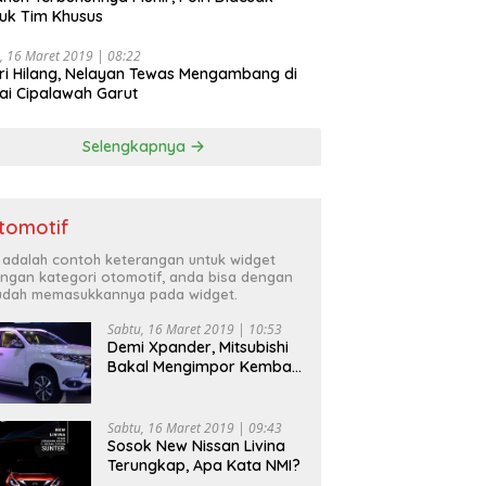
uk Tim Khusus
, 16 Maret 2019 | 08:22
ri Hilang, Nelayan Tewas Mengambang di
ai Cipalawah Garut
Selengkapnya
tomotif
i adalah contoh keterangan untuk widget
ngan kategori otomotif, anda bisa dengan
dah memasukkannya pada widget.
Sabtu, 16 Maret 2019 | 10:53
Demi Xpander, Mitsubishi
Bakal Mengimpor Kembali
Pajero Sport
Sabtu, 16 Maret 2019 | 09:43
Sosok New Nissan Livina
Terungkap, Apa Kata NMI?