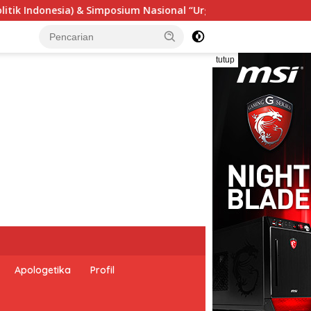
rgensi Undang-Undang Perekonomian Nasional dan Kesejahteraa
tutup
Apologetika
Profil