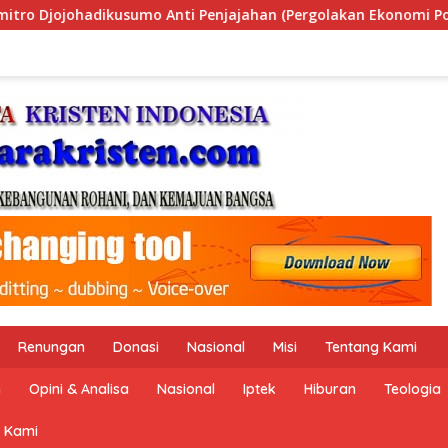
ergolakan Ekonomi Politik Indonesia) & Simposium Nasional “U
Renungan
Donasi
Nasional
Misi
Tentang Kami
n
Opini & Analisa
Nasional
Iptek
Hiburan
Teologia
 Kami