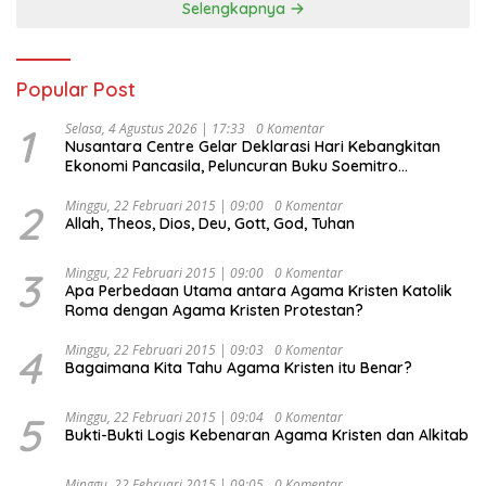
Selengkapnya
Popular Post
1
Selasa, 4 Agustus 2026 | 17:33
0 Komentar
Nusantara Centre Gelar Deklarasi Hari Kebangkitan
Ekonomi Pancasila, Peluncuran Buku Soemitro
Djojohadikusumo Anti Penjajahan (Pergolakan
Ekonomi Politik Indonesia) & Simposium Nasional
2
Minggu, 22 Februari 2015 | 09:00
0 Komentar
Allah, Theos, Dios, Deu, Gott, God, Tuhan
“Urgensi Undang-Undang Perekonomian Nasional dan
Kesejahteraan Sosial dalam Menata Bangsa Menuju
Indonesia Emas 2045”,
3
Minggu, 22 Februari 2015 | 09:00
0 Komentar
Apa Perbedaan Utama antara Agama Kristen Katolik
Roma dengan Agama Kristen Protestan?
4
Minggu, 22 Februari 2015 | 09:03
0 Komentar
Bagaimana Kita Tahu Agama Kristen itu Benar?
5
Minggu, 22 Februari 2015 | 09:04
0 Komentar
Bukti-Bukti Logis Kebenaran Agama Kristen dan Alkitab
Minggu, 22 Februari 2015 | 09:05
0 Komentar