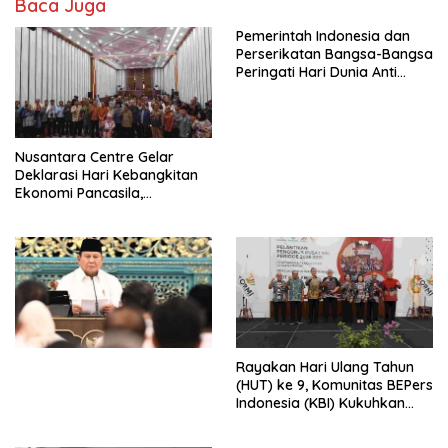
Baca Juga
Pemerintah Indonesia dan
Perserikatan Bangsa-Bangsa
Peringati Hari Dunia Anti
Perdagangan Orang 2026
dengan Komitmen Baru
untuk Memberantas
Perdagangan Orang di Era
Nusantara Centre Gelar
Digital
Deklarasi Hari Kebangkitan
Ekonomi Pancasila,
Peluncuran Buku Soemitro
Djojohadikusumo Anti
Penjajahan (Pergolakan
Ekonomi Politik Indonesia) &
Simposium Nasional “Urgensi
Undang-Undang
Perekonomian Nasional dan
Kesejahteraan Sosial dalam
Menata Bangsa Menuju
Rayakan Hari Ulang Tahun
Indonesia Emas 2045”,
(HUT) ke 9, Komunitas BEPers
Indonesia (KBI) Kukuhkan
Pengurus Hasil Musyawarah
Nasional (Munas) Pertama,