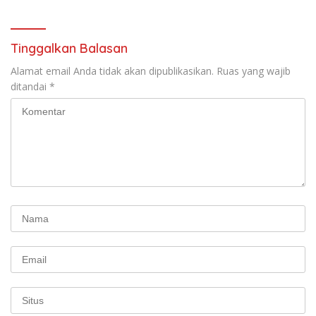
Perjuangan Koalisi Serikat
Pekerja–Partai Buruh untuk
RUU Ketenagakerjaan Baru.
Tinggalkan Balasan
Alamat email Anda tidak akan dipublikasikan.
Ruas yang wajib
ditandai
*