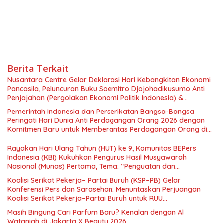
Berita Terkait
Nusantara Centre Gelar Deklarasi Hari Kebangkitan Ekonomi
Pancasila, Peluncuran Buku Soemitro Djojohadikusumo Anti
Penjajahan (Pergolakan Ekonomi Politik Indonesia) &
Simposium Nasional “Urgensi Undang-Undang Perekonomian
Pemerintah Indonesia dan Perserikatan Bangsa-Bangsa
Nasional dan Kesejahteraan Sosial dalam Menata Bangsa
Peringati Hari Dunia Anti Perdagangan Orang 2026 dengan
Menuju Indonesia Emas 2045”,
Komitmen Baru untuk Memberantas Perdagangan Orang di
Era Digital
Rayakan Hari Ulang Tahun (HUT) ke 9, Komunitas BEPers
Indonesia (KBI) Kukuhkan Pengurus Hasil Musyawarah
Nasional (Munas) Pertama, Tema: “Penguatan dan
Pengembangan Organisasi KBI yang Berbasis Riset di seluruh
Koalisi Serikat Pekerja– Partai Buruh (KSP–PB) Gelar
Indonesia dan Mancanegara”.
Konferensi Pers dan Sarasehan: Menuntaskan Perjuangan
Koalisi Serikat Pekerja–Partai Buruh untuk RUU
Ketenagakerjaan Baru.
Masih Bingung Cari Parfum Baru? Kenalan dengan Al
Wataniah di Jakarta X Beauty 2026