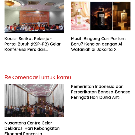
Tema: “Penguatan dan
Pengembangan Organisasi
KBI yang Berbasis Riset di
seluruh Indonesia dan
Mancanegara”.
Koalisi Serikat Pekerja–
Masih Bingung Cari Parfum
Partai Buruh (KSP–PB) Gelar
Baru? Kenalan dengan Al
Konferensi Pers dan
Wataniah di Jakarta X
Sarasehan: Menuntaskan
Beauty 2026
Perjuangan Koalisi Serikat
Pekerja–Partai Buruh untuk
RUU Ketenagakerjaan Baru.
Rekomendasi untuk kamu
Pemerintah Indonesia dan
Perserikatan Bangsa-Bangsa
Peringati Hari Dunia Anti
Perdagangan Orang 2026
dengan Komitmen Baru
untuk Memberantas
Perdagangan Orang di Era
Nusantara Centre Gelar
Digital
Deklarasi Hari Kebangkitan
Ekonomi Pancasila,