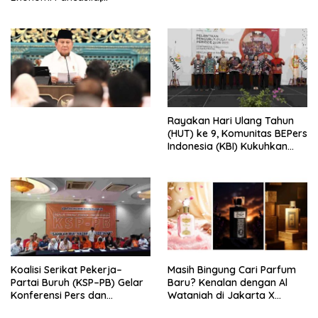
Peluncuran Buku Soemitro
Djojohadikusumo Anti
Penjajahan (Pergolakan
Ekonomi Politik Indonesia) &
Simposium Nasional “Urgensi
Undang-Undang
Perekonomian Nasional dan
Kesejahteraan Sosial dalam
Menata Bangsa Menuju
Rayakan Hari Ulang Tahun
Indonesia Emas 2045”,
(HUT) ke 9, Komunitas BEPers
Indonesia (KBI) Kukuhkan
Pengurus Hasil Musyawarah
Nasional (Munas) Pertama,
Tema: “Penguatan dan
Pengembangan Organisasi
KBI yang Berbasis Riset di
seluruh Indonesia dan
Mancanegara”.
Koalisi Serikat Pekerja–
Masih Bingung Cari Parfum
Partai Buruh (KSP–PB) Gelar
Baru? Kenalan dengan Al
Konferensi Pers dan
Wataniah di Jakarta X
Sarasehan: Menuntaskan
Beauty 2026