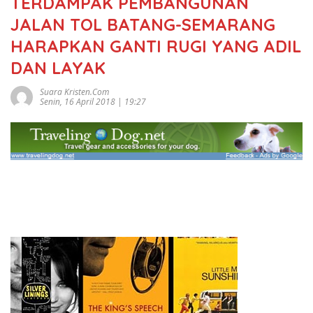
TERDAMPAK PEMBANGUNAN
JALAN TOL BATANG-SEMARANG
HARAPKAN GANTI RUGI YANG ADIL
DAN LAYAK
Suara Kristen.com
Senin, 16 April 2018 | 19:27