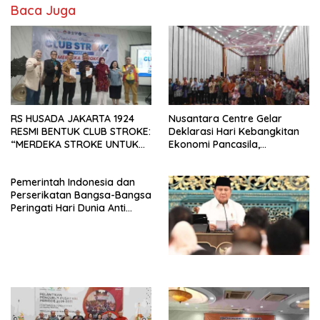
Baca Juga
RS HUSADA JAKARTA 1924
Nusantara Centre Gelar
RESMI BENTUK CLUB STROKE:
Deklarasi Hari Kebangkitan
“MERDEKA STROKE UNTUK
Ekonomi Pancasila,
HIDUP LEBIH BERMAKNA”
Peluncuran Buku Soemitro
Djojohadikusumo Anti
Pemerintah Indonesia dan
Penjajahan (Pergolakan
Perserikatan Bangsa-Bangsa
Ekonomi Politik Indonesia) &
Peringati Hari Dunia Anti
Simposium Nasional “Urgensi
Perdagangan Orang 2026
Undang-Undang
dengan Komitmen Baru
Perekonomian Nasional dan
untuk Memberantas
Kesejahteraan Sosial dalam
Perdagangan Orang di Era
Menata Bangsa Menuju
Digital
Indonesia Emas 2045”,