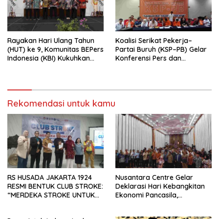
Rayakan Hari Ulang Tahun
Koalisi Serikat Pekerja–
(HUT) ke 9, Komunitas BEPers
Partai Buruh (KSP–PB) Gelar
Indonesia (KBI) Kukuhkan
Konferensi Pers dan
Pengurus Hasil Musyawarah
Sarasehan: Menuntaskan
Nasional (Munas) Pertama,
Perjuangan Koalisi Serikat
Tema: “Penguatan dan
Pekerja–Partai Buruh untuk
Pengembangan Organisasi
RUU Ketenagakerjaan Baru.
KBI yang Berbasis Riset di
Rekomendasi untuk kamu
seluruh Indonesia dan
Mancanegara”.
RS HUSADA JAKARTA 1924
Nusantara Centre Gelar
RESMI BENTUK CLUB STROKE:
Deklarasi Hari Kebangkitan
“MERDEKA STROKE UNTUK
Ekonomi Pancasila,
HIDUP LEBIH BERMAKNA”
Peluncuran Buku Soemitro
Djojohadikusumo Anti