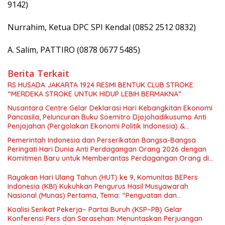
9142)
Nurrahim, Ketua DPC SPI Kendal (0852 2512 0832)
A. Salim, PATTIRO (0878 0677 5485)
Berita Terkait
RS HUSADA JAKARTA 1924 RESMI BENTUK CLUB STROKE:
“MERDEKA STROKE UNTUK HIDUP LEBIH BERMAKNA”
Nusantara Centre Gelar Deklarasi Hari Kebangkitan Ekonomi
Pancasila, Peluncuran Buku Soemitro Djojohadikusumo Anti
Penjajahan (Pergolakan Ekonomi Politik Indonesia) &
Simposium Nasional “Urgensi Undang-Undang Perekonomian
Pemerintah Indonesia dan Perserikatan Bangsa-Bangsa
Nasional dan Kesejahteraan Sosial dalam Menata Bangsa
Peringati Hari Dunia Anti Perdagangan Orang 2026 dengan
Menuju Indonesia Emas 2045”,
Komitmen Baru untuk Memberantas Perdagangan Orang di
Era Digital
Rayakan Hari Ulang Tahun (HUT) ke 9, Komunitas BEPers
Indonesia (KBI) Kukuhkan Pengurus Hasil Musyawarah
Nasional (Munas) Pertama, Tema: “Penguatan dan
Pengembangan Organisasi KBI yang Berbasis Riset di seluruh
Koalisi Serikat Pekerja– Partai Buruh (KSP–PB) Gelar
Indonesia dan Mancanegara”.
Konferensi Pers dan Sarasehan: Menuntaskan Perjuangan