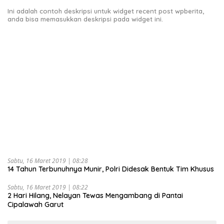
Ini adalah contoh deskripsi untuk widget recent post wpberita,
anda bisa memasukkan deskripsi pada widget ini.
Sabtu, 16 Maret 2019 | 08:28
14 Tahun Terbunuhnya Munir, Polri Didesak Bentuk Tim Khusus
Sabtu, 16 Maret 2019 | 08:22
2 Hari Hilang, Nelayan Tewas Mengambang di Pantai
Cipalawah Garut