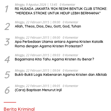
1
Minggu, 9 Agustus 2026 | 13:45
0 Komentar
RS HUSADA JAKARTA 1924 RESMI BENTUK CLUB STROKE:
“MERDEKA STROKE UNTUK HIDUP LEBIH BERMAKNA”
2
Minggu, 22 Februari 2015 | 09:00
0 Komentar
Allah, Theos, Dios, Deu, Gott, God, Tuhan
3
Minggu, 22 Februari 2015 | 09:00
0 Komentar
Apa Perbedaan Utama antara Agama Kristen Katolik
Roma dengan Agama Kristen Protestan?
4
Minggu, 22 Februari 2015 | 09:03
0 Komentar
Bagaimana Kita Tahu Agama Kristen itu Benar?
5
Minggu, 22 Februari 2015 | 09:04
0 Komentar
Bukti-Bukti Logis Kebenaran Agama Kristen dan Alkitab
6
Minggu, 22 Februari 2015 | 09:05
0 Komentar
(Cara) Baptisan Menurut Injil
Berita Kriminal