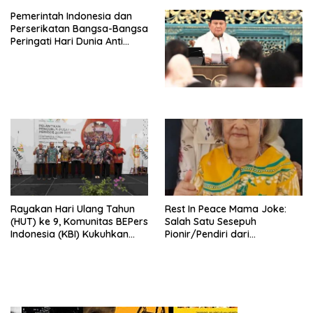
Djojohadikusumo Anti
Pemerintah Indonesia dan
Penjajahan (Pergolakan
Perserikatan Bangsa-Bangsa
Ekonomi Politik Indonesia) &
Peringati Hari Dunia Anti
Simposium Nasional “Urgensi
Perdagangan Orang 2026
Undang-Undang
dengan Komitmen Baru
Perekonomian Nasional dan
untuk Memberantas
Kesejahteraan Sosial dalam
Perdagangan Orang di Era
Menata Bangsa Menuju
Digital
Indonesia Emas 2045”,
Rayakan Hari Ulang Tahun
Rest In Peace Mama Joke:
(HUT) ke 9, Komunitas BEPers
Salah Satu Sesepuh
Indonesia (KBI) Kukuhkan
Pionir/Pendiri dari
Pengurus Hasil Musyawarah
terbentuknya Gereja
Nasional (Munas) Pertama,
Protestan Soteria di
Tema: “Penguatan dan
Indonesia Jemaat Pancaran
Pengembangan Organisasi
Kasih Allah.
KBI yang Berbasis Riset di
seluruh Indonesia dan