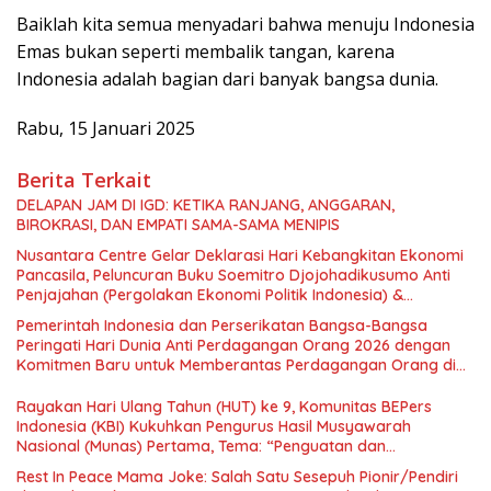
Baiklah kita semua menyadari bahwa menuju Indonesia
Emas bukan seperti membalik tangan, karena
Indonesia adalah bagian dari banyak bangsa dunia.
Rabu, 15 Januari 2025
Berita Terkait
DELAPAN JAM DI IGD: KETIKA RANJANG, ANGGARAN,
BIROKRASI, DAN EMPATI SAMA-SAMA MENIPIS
Nusantara Centre Gelar Deklarasi Hari Kebangkitan Ekonomi
Pancasila, Peluncuran Buku Soemitro Djojohadikusumo Anti
Penjajahan (Pergolakan Ekonomi Politik Indonesia) &
Simposium Nasional “Urgensi Undang-Undang Perekonomian
Pemerintah Indonesia dan Perserikatan Bangsa-Bangsa
Nasional dan Kesejahteraan Sosial dalam Menata Bangsa
Peringati Hari Dunia Anti Perdagangan Orang 2026 dengan
Menuju Indonesia Emas 2045”,
Komitmen Baru untuk Memberantas Perdagangan Orang di
Era Digital
Rayakan Hari Ulang Tahun (HUT) ke 9, Komunitas BEPers
Indonesia (KBI) Kukuhkan Pengurus Hasil Musyawarah
Nasional (Munas) Pertama, Tema: “Penguatan dan
Pengembangan Organisasi KBI yang Berbasis Riset di seluruh
Rest In Peace Mama Joke: Salah Satu Sesepuh Pionir/Pendiri
Indonesia dan Mancanegara”.