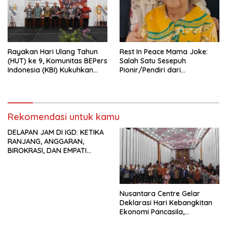
Rayakan Hari Ulang Tahun
Rest In Peace Mama Joke:
(HUT) ke 9, Komunitas BEPers
Salah Satu Sesepuh
Indonesia (KBI) Kukuhkan
Pionir/Pendiri dari
Pengurus Hasil Musyawarah
terbentuknya Gereja
Nasional (Munas) Pertama,
Protestan Soteria di
Tema: “Penguatan dan
Indonesia Jemaat Pancaran
Pengembangan Organisasi
Kasih Allah.
KBI yang Berbasis Riset di
Rekomendasi untuk kamu
seluruh Indonesia dan
DELAPAN JAM DI IGD: KETIKA
Mancanegara”.
RANJANG, ANGGARAN,
BIROKRASI, DAN EMPATI
SAMA-SAMA MENIPIS
Nusantara Centre Gelar
Deklarasi Hari Kebangkitan
Ekonomi Pancasila,
Peluncuran Buku Soemitro