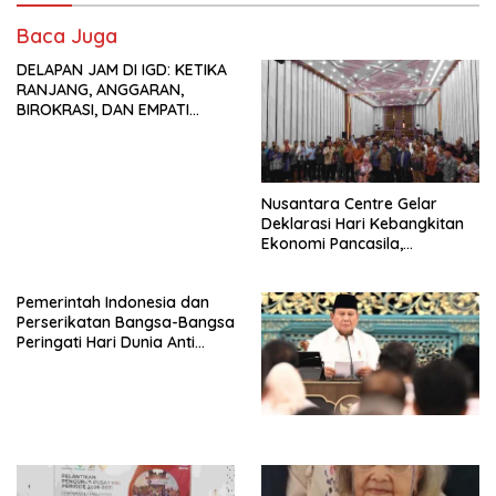
Baca Juga
DELAPAN JAM DI IGD: KETIKA
RANJANG, ANGGARAN,
BIROKRASI, DAN EMPATI
SAMA-SAMA MENIPIS
Nusantara Centre Gelar
Deklarasi Hari Kebangkitan
Ekonomi Pancasila,
Peluncuran Buku Soemitro
Djojohadikusumo Anti
Pemerintah Indonesia dan
Penjajahan (Pergolakan
Perserikatan Bangsa-Bangsa
Ekonomi Politik Indonesia) &
Peringati Hari Dunia Anti
Simposium Nasional “Urgensi
Perdagangan Orang 2026
Undang-Undang
dengan Komitmen Baru
Perekonomian Nasional dan
untuk Memberantas
Kesejahteraan Sosial dalam
Perdagangan Orang di Era
Menata Bangsa Menuju
Digital
Indonesia Emas 2045”,