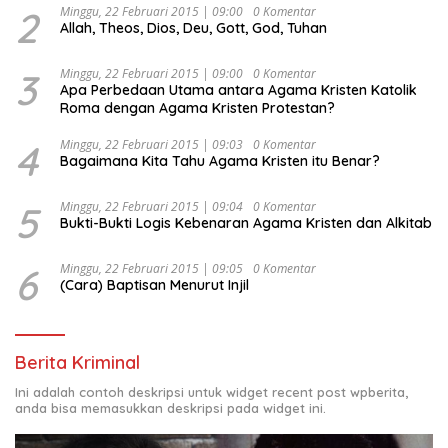
2
Minggu, 22 Februari 2015 | 09:00
0 Komentar
Allah, Theos, Dios, Deu, Gott, God, Tuhan
3
Minggu, 22 Februari 2015 | 09:00
0 Komentar
Apa Perbedaan Utama antara Agama Kristen Katolik
Roma dengan Agama Kristen Protestan?
4
Minggu, 22 Februari 2015 | 09:03
0 Komentar
Bagaimana Kita Tahu Agama Kristen itu Benar?
5
Minggu, 22 Februari 2015 | 09:04
0 Komentar
Bukti-Bukti Logis Kebenaran Agama Kristen dan Alkitab
6
Minggu, 22 Februari 2015 | 09:05
0 Komentar
(Cara) Baptisan Menurut Injil
Berita Kriminal
Ini adalah contoh deskripsi untuk widget recent post wpberita,
anda bisa memasukkan deskripsi pada widget ini.