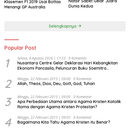
Natsir Sabet Gelar Juara
Klasemen F1 2019 Usai Bottas
Dunia Kedua
Menangi GP Australia
Selengkapnya
Popular Post
1
Selasa, 4 Agustus 2026 | 17:33
0 Komentar
Nusantara Centre Gelar Deklarasi Hari Kebangkitan
Ekonomi Pancasila, Peluncuran Buku Soemitro
Djojohadikusumo Anti Penjajahan (Pergolakan
Ekonomi Politik Indonesia) & Simposium Nasional
2
Minggu, 22 Februari 2015 | 09:00
0 Komentar
Allah, Theos, Dios, Deu, Gott, God, Tuhan
“Urgensi Undang-Undang Perekonomian Nasional dan
Kesejahteraan Sosial dalam Menata Bangsa Menuju
Indonesia Emas 2045”,
3
Minggu, 22 Februari 2015 | 09:00
0 Komentar
Apa Perbedaan Utama antara Agama Kristen Katolik
Roma dengan Agama Kristen Protestan?
4
Minggu, 22 Februari 2015 | 09:03
0 Komentar
Bagaimana Kita Tahu Agama Kristen itu Benar?