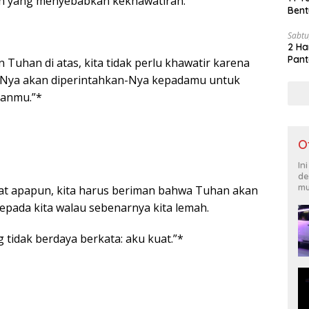
ain yang menyebabkan kekhawatiran.
Bent
Sabtu
2 Ha
Pant
 Tuhan di atas, kita tidak perlu khawatir karena
t-Nya akan diperintahkan-Nya kepadamu untuk
lanmu.”*
O
In
de
mu
at apapun, kita harus beriman bahwa Tuhan akan
pada kita walau sebenarnya kita lemah.
 tidak berdaya berkata: aku kuat.”*