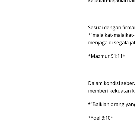
kejadian-kejadian l
Sesuai dengan firman
*”malaikat-malaika
menjaga di segala ja
*Mazmur 91:11*
Dalam kondisi seber
memberi kekuatan ke
*”Baiklah orang yang
*Yoel 3:10*