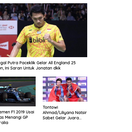
gal Putra Paceklik Gelar All England 25
n, Ini Saran Untuk Jonatan dkk
Tontowi
emen F1 2019 Usai
Ahmad/Liliyana Natsir
as Menangi GP
Sabet Gelar Juara
ralia
Dunia Kedua