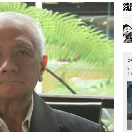
B
In
an