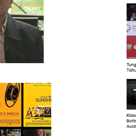
Tung
Tahu
Klas
Bott
Aust