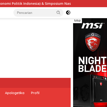
um Nasional “Urgensi Undang-Undang Perekonomian Nasional dan
tutup
Apologetika
Profil