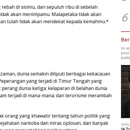
rebah di sisimu, dan sepuluh ribu di sebelah
6
 tidak akan menimpamu. Malapetaka tidak akan
n tulah tidak akan mendekat kepada kemahmu.*
Ber
Ini 
post
pada
 zaman, dunia semakin diliputi berbagai kekacauan
 Peperangan yang terjadi di Timur Tengah yang
 perang dunia ketiga; kelaparan di belahan dunia
alam terjadi di mana-mana; dan terorisme merambah
ak orang yang khawatir tentang tahun politik yang
ejahatan narkoba dan miras oplosan, dan banyak
Sabtu
14 T