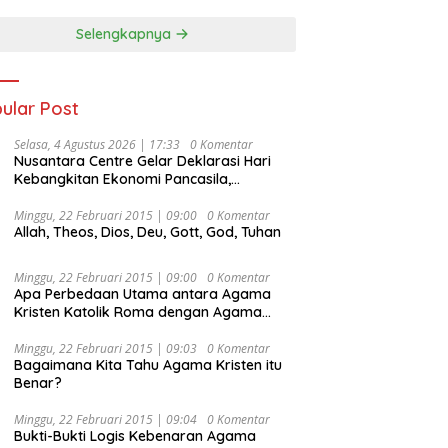
Selengkapnya
ular Post
Selasa, 4 Agustus 2026 | 17:33
0 Komentar
Nusantara Centre Gelar Deklarasi Hari
Kebangkitan Ekonomi Pancasila,
Peluncuran Buku Soemitro
Djojohadikusumo Anti Penjajahan
Minggu, 22 Februari 2015 | 09:00
0 Komentar
Allah, Theos, Dios, Deu, Gott, God, Tuhan
(Pergolakan Ekonomi Politik Indonesia) &
Simposium Nasional “Urgensi Undang-
Undang Perekonomian Nasional dan
Minggu, 22 Februari 2015 | 09:00
0 Komentar
Kesejahteraan Sosial dalam Menata
Apa Perbedaan Utama antara Agama
Bangsa Menuju Indonesia Emas 2045”,
Kristen Katolik Roma dengan Agama
Kristen Protestan?
Minggu, 22 Februari 2015 | 09:03
0 Komentar
Bagaimana Kita Tahu Agama Kristen itu
Benar?
Minggu, 22 Februari 2015 | 09:04
0 Komentar
Bukti-Bukti Logis Kebenaran Agama