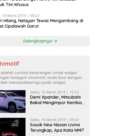
uk Tim Khusus
, 16 Maret 2019 | 08:22
ri Hilang, Nelayan Tewas Mengambang di
ai Cipalawah Garut
Selengkapnya
tomotif
i adalah contoh keterangan untuk widget
ngan kategori otomotif, anda bisa dengan
dah memasukkannya pada widget.
Sabtu, 16 Maret 2019 | 10:53
Demi Xpander, Mitsubishi
Bakal Mengimpor Kembali
Pajero Sport
Sabtu, 16 Maret 2019 | 09:43
Sosok New Nissan Livina
Terungkap, Apa Kata NMI?