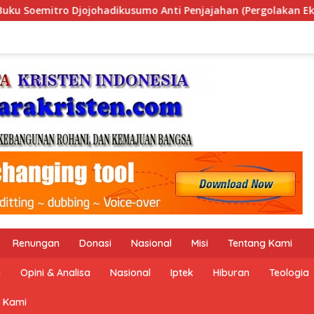
Penjajahan (Pergolakan Ekonomi Politik Indonesia) & Simposi
Renungan
Donasi
Nasional
Misi
Tentang Kami
n
Opini & Analisa
Nasional
Iptek
Hiburan
Teologia
 Kami