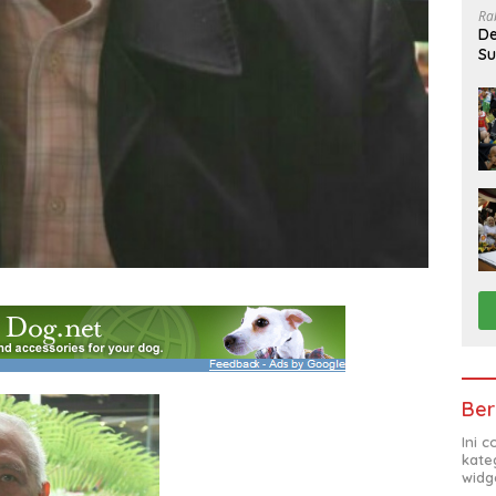
Ra
De
Su
Sa
Ber
Ini 
kate
widg