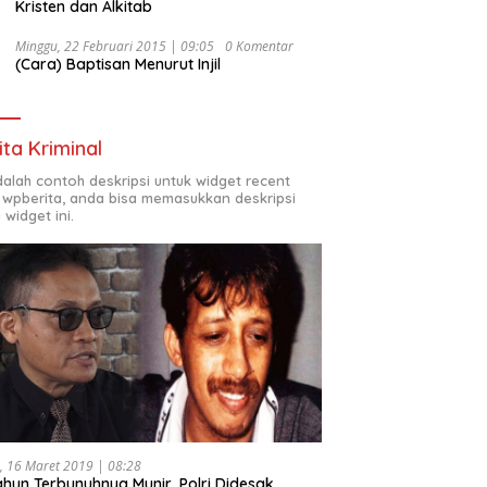
Kristen dan Alkitab
Minggu, 22 Februari 2015 | 09:05
0 Komentar
(Cara) Baptisan Menurut Injil
ita Kriminal
adalah contoh deskripsi untuk widget recent
 wpberita, anda bisa memasukkan deskripsi
 widget ini.
, 16 Maret 2019 | 08:28
ahun Terbunuhnya Munir, Polri Didesak