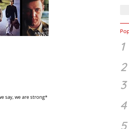
Pop
1
2
3
we say, we are strong*
4
5