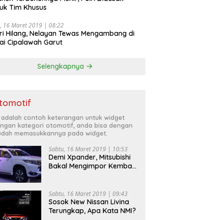
uk Tim Khusus
, 16 Maret 2019 | 08:22
ri Hilang, Nelayan Tewas Mengambang di
ai Cipalawah Garut
Selengkapnya
tomotif
i adalah contoh keterangan untuk widget
ngan kategori otomotif, anda bisa dengan
dah memasukkannya pada widget.
Sabtu, 16 Maret 2019 | 10:53
Demi Xpander, Mitsubishi
Bakal Mengimpor Kembali
Pajero Sport
Sabtu, 16 Maret 2019 | 09:43
Sosok New Nissan Livina
Terungkap, Apa Kata NMI?