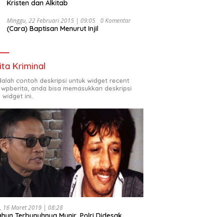
Kristen dan Alkitab
Minggu, 22 Februari 2015 | 09:05
0 Komentar
(Cara) Baptisan Menurut Injil
ita Kriminal
adalah contoh deskripsi untuk widget recent
 wpberita, anda bisa memasukkan deskripsi
 widget ini.
, 16 Maret 2019 | 08:28
ahun Terbunuhnya Munir, Polri Didesak