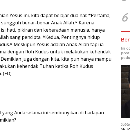
6
ian Yesus ini, kita dapat belajar dua hal: *Pertama,
 sungguh benar-benar Anak Allah.* Karena
isi hati, pikiran dan keberadaan manusia, hanya
Allah sang pencipta. *Kedua, Pentingnya hidup
Ber
dus.* Meskipun Yesus adalah Anak Allah tapi ia
Ini 
rsama dengan Roh Kudus untuk melakukan kehendak
post
pada
. Demikian juga dengan kita, kita pun hanya mampu
akukan kehendak Tuhan ketika Roh Kudus
. (FD)
al yang Anda selama ini sembunyikan di hadapan
mikian?
Sabtu
14 T