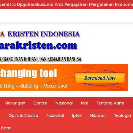
han (Pergolakan Ekonomi Politik Indonesia) & Simposium Nasio
Renungan
Donasi
Nasional
Misi
Tentang Kami
n
Opini & Analisa
Nasional
Iptek
Hiburan
Teologia
 Kami