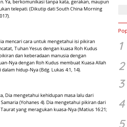
. Ya, berkomunikasi tanpa kata, gerakan, maupun
ukan telepati. (Dikutip dati South China Morning
017).
Pop
a mencari cara untuk mengetahui isi pikiran
1
ncatat, Tuhan Yesus dengan kuasa Roh Kudus
, pikiran dan keberadaan manusia dengan
2
uan-Nya dengan Roh Kudus membuat Kuasa Allah
i dalam hidup-Nya (Bdg. Lukas 4:1, 14).
3
, Dia mengetahui kehidupan masa lalu dari
4
amaria (Yohanes 4). Dia mengetahui pikiran dari
li Taurat yang meragukan kuasa-Nya (Matius 16:21;
5