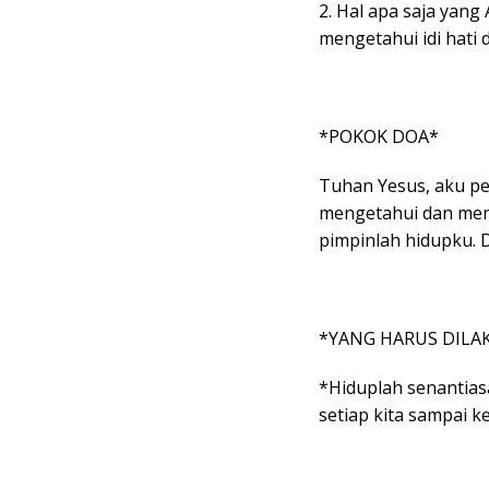
2. Hal apa saja yang
mengetahui idi hati 
*POKOK DOA*
Tuhan Yesus, aku p
mengetahui dan men
pimpinlah hidupku. 
*YANG HARUS DILA
*Hiduplah senantias
setiap kita sampai k