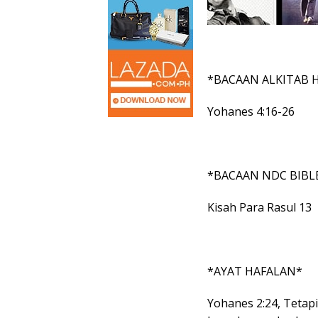
*BACAAN ALKITAB H
Yohanes 4:16-26
*BACAAN NDC BIBL
Kisah Para Rasul 13
*AYAT HAFALAN*
Yohanes 2:24, Tetap