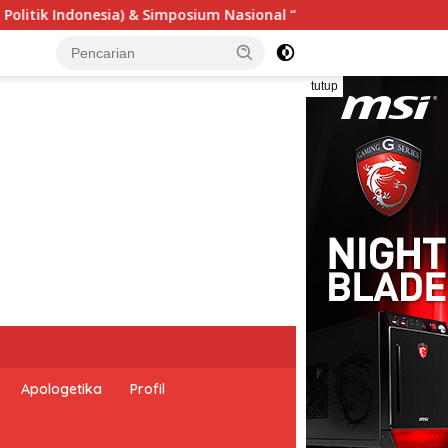
nal “Urgensi Undang-Undang Perekonomian Nasional dan Keseja
tutup
Apologetika
Profil