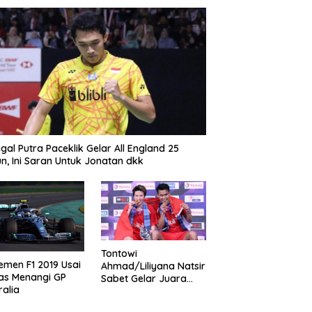
gal Putra Paceklik Gelar All England 25
n, Ini Saran Untuk Jonatan dkk
Tontowi
emen F1 2019 Usai
Ahmad/Liliyana Natsir
as Menangi GP
Sabet Gelar Juara
ralia
Dunia Kedua