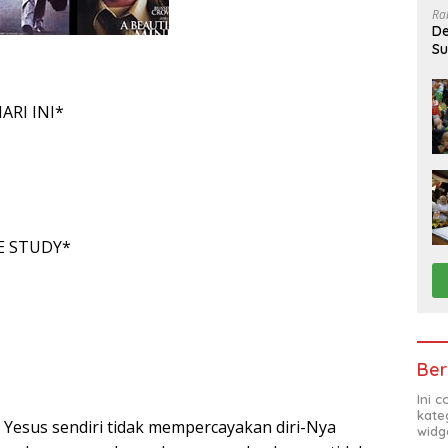
Ra
De
Su
Sa
ARI INI*
E STUDY*
Ber
Ini 
kate
i Yesus sendiri tidak mempercayakan diri-Nya
widg