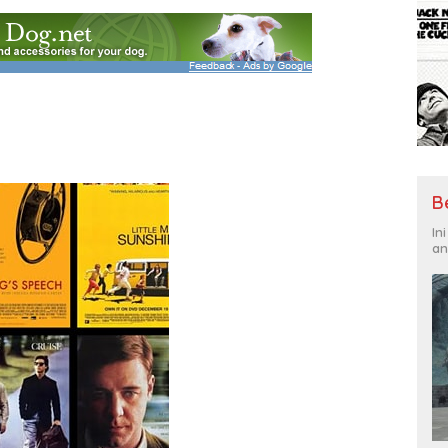
B
In
an