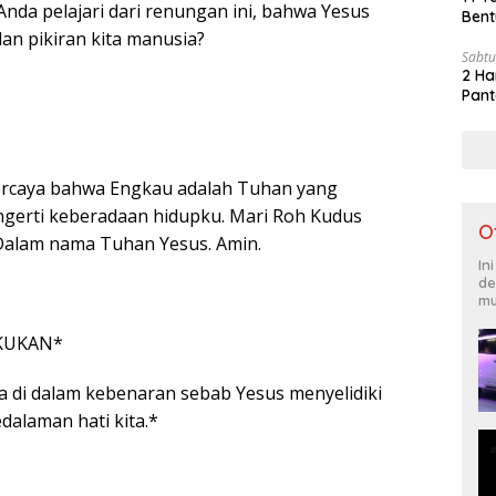
 Anda pelajari dari renungan ini, bahwa Yesus
Bent
dan pikiran kita manusia?
Sabtu
2 Ha
Pant
ercaya bahwa Engkau adalah Tuhan yang
gerti keberadaan hidupku. Mari Roh Kudus
O
Dalam nama Tuhan Yesus. Amin.
In
de
mu
KUKAN*
a di dalam kebenaran sebab Yesus menyelidiki
edalaman hati kita.*