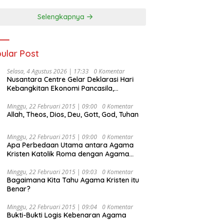
Selengkapnya
ular Post
Selasa, 4 Agustus 2026 | 17:33
0 Komentar
Nusantara Centre Gelar Deklarasi Hari
Kebangkitan Ekonomi Pancasila,
Peluncuran Buku Soemitro
Djojohadikusumo Anti Penjajahan
Minggu, 22 Februari 2015 | 09:00
0 Komentar
Allah, Theos, Dios, Deu, Gott, God, Tuhan
(Pergolakan Ekonomi Politik Indonesia) &
Simposium Nasional “Urgensi Undang-
Undang Perekonomian Nasional dan
Minggu, 22 Februari 2015 | 09:00
0 Komentar
Kesejahteraan Sosial dalam Menata
Apa Perbedaan Utama antara Agama
Bangsa Menuju Indonesia Emas 2045”,
Kristen Katolik Roma dengan Agama
Kristen Protestan?
Minggu, 22 Februari 2015 | 09:03
0 Komentar
Bagaimana Kita Tahu Agama Kristen itu
Benar?
Minggu, 22 Februari 2015 | 09:04
0 Komentar
Bukti-Bukti Logis Kebenaran Agama