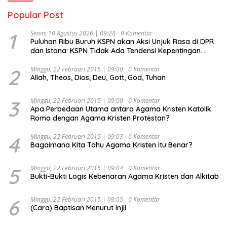
Popular Post
1
Senin, 10 Agustus 2026 | 09:28
0 Komentar
Puluhan Ribu Buruh KSPN akan Aksi Unjuk Rasa di DPR
dan Istana: KSPN Tidak Ada Tendensi Kepentingan
Politik dan Tidak Dikooptasi oleh Siapapun
2
Minggu, 22 Februari 2015 | 09:00
0 Komentar
Allah, Theos, Dios, Deu, Gott, God, Tuhan
3
Minggu, 22 Februari 2015 | 09:00
0 Komentar
Apa Perbedaan Utama antara Agama Kristen Katolik
Roma dengan Agama Kristen Protestan?
4
Minggu, 22 Februari 2015 | 09:03
0 Komentar
Bagaimana Kita Tahu Agama Kristen itu Benar?
5
Minggu, 22 Februari 2015 | 09:04
0 Komentar
Bukti-Bukti Logis Kebenaran Agama Kristen dan Alkitab
6
Minggu, 22 Februari 2015 | 09:05
0 Komentar
(Cara) Baptisan Menurut Injil