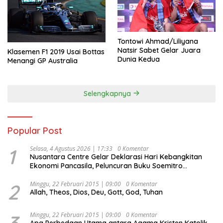
Tontowi Ahmad/Liliyana
Natsir Sabet Gelar Juara
Klasemen F1 2019 Usai Bottas
Dunia Kedua
Menangi GP Australia
Selengkapnya
Popular Post
1
Selasa, 4 Agustus 2026 | 17:33
0 Komentar
Nusantara Centre Gelar Deklarasi Hari Kebangkitan
Ekonomi Pancasila, Peluncuran Buku Soemitro
Djojohadikusumo Anti Penjajahan (Pergolakan
Ekonomi Politik Indonesia) & Simposium Nasional
2
Minggu, 22 Februari 2015 | 09:00
0 Komentar
Allah, Theos, Dios, Deu, Gott, God, Tuhan
“Urgensi Undang-Undang Perekonomian Nasional dan
Kesejahteraan Sosial dalam Menata Bangsa Menuju
Indonesia Emas 2045”,
3
Minggu, 22 Februari 2015 | 09:00
0 Komentar
Apa Perbedaan Utama antara Agama Kristen Katolik