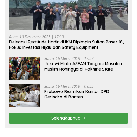
Rabu, 10 Desember 2025 | 17:33
Delegasi Rectitude Hadir di IKN Dipimpin Sultan Paser 18,
Fokus Investasi Hijau dan Safety Equipment
Sabtu, 16 Maret 2019 | 17:57
Jokowi Minta ASEAN Tangani Masalah
Muslim Rohingya di Rakhine State
Sabtu, 16 Maret 2019 | 08:55
Prabowo Resmikan Kantor DPD
Gerindra di Banten
Selengkapnya