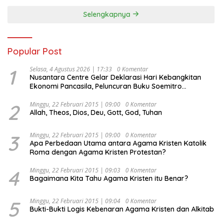
Selengkapnya
Popular Post
1
Selasa, 4 Agustus 2026 | 17:33
0 Komentar
Nusantara Centre Gelar Deklarasi Hari Kebangkitan
Ekonomi Pancasila, Peluncuran Buku Soemitro
Djojohadikusumo Anti Penjajahan (Pergolakan
Ekonomi Politik Indonesia) & Simposium Nasional
2
Minggu, 22 Februari 2015 | 09:00
0 Komentar
Allah, Theos, Dios, Deu, Gott, God, Tuhan
“Urgensi Undang-Undang Perekonomian Nasional dan
Kesejahteraan Sosial dalam Menata Bangsa Menuju
Indonesia Emas 2045”,
3
Minggu, 22 Februari 2015 | 09:00
0 Komentar
Apa Perbedaan Utama antara Agama Kristen Katolik
Roma dengan Agama Kristen Protestan?
4
Minggu, 22 Februari 2015 | 09:03
0 Komentar
Bagaimana Kita Tahu Agama Kristen itu Benar?
5
Minggu, 22 Februari 2015 | 09:04
0 Komentar
Bukti-Bukti Logis Kebenaran Agama Kristen dan Alkitab