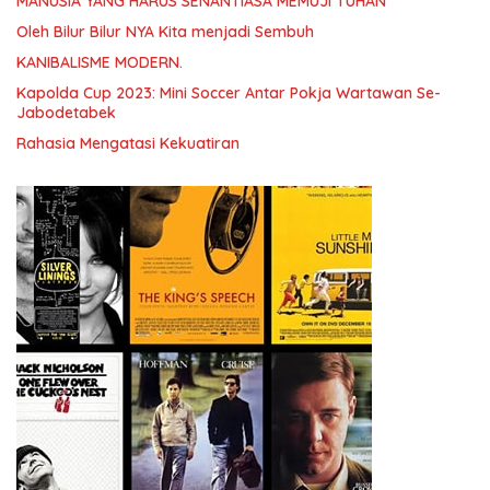
MANUSIA YANG HARUS SENANTIASA MEMUJI TUHAN
Oleh Bilur Bilur NYA Kita menjadi Sembuh
KANIBALISME MODERN.
Kapolda Cup 2023: Mini Soccer Antar Pokja Wartawan Se-
Jabodetabek
Rahasia Mengatasi Kekuatiran