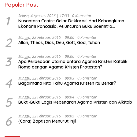
Popular Post
1
Selasa, 4 Agustus 2026 | 17:33
0 Komentar
Nusantara Centre Gelar Deklarasi Hari Kebangkitan
Ekonomi Pancasila, Peluncuran Buku Soemitro
Djojohadikusumo Anti Penjajahan (Pergolakan
Ekonomi Politik Indonesia) & Simposium Nasional
2
Minggu, 22 Februari 2015 | 09:00
0 Komentar
Allah, Theos, Dios, Deu, Gott, God, Tuhan
“Urgensi Undang-Undang Perekonomian Nasional dan
Kesejahteraan Sosial dalam Menata Bangsa Menuju
Indonesia Emas 2045”,
3
Minggu, 22 Februari 2015 | 09:00
0 Komentar
Apa Perbedaan Utama antara Agama Kristen Katolik
Roma dengan Agama Kristen Protestan?
4
Minggu, 22 Februari 2015 | 09:03
0 Komentar
Bagaimana Kita Tahu Agama Kristen itu Benar?
5
Minggu, 22 Februari 2015 | 09:04
0 Komentar
Bukti-Bukti Logis Kebenaran Agama Kristen dan Alkitab
6
Minggu, 22 Februari 2015 | 09:05
0 Komentar
(Cara) Baptisan Menurut Injil