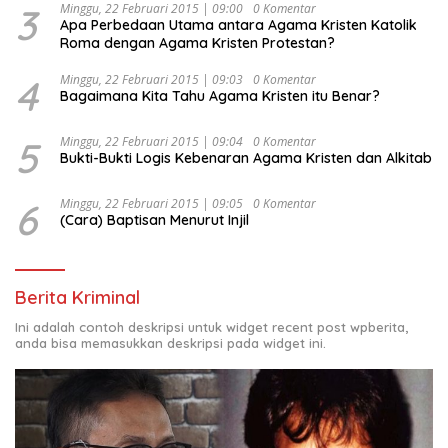
3
Minggu, 22 Februari 2015 | 09:00
0 Komentar
Apa Perbedaan Utama antara Agama Kristen Katolik
Roma dengan Agama Kristen Protestan?
4
Minggu, 22 Februari 2015 | 09:03
0 Komentar
Bagaimana Kita Tahu Agama Kristen itu Benar?
5
Minggu, 22 Februari 2015 | 09:04
0 Komentar
Bukti-Bukti Logis Kebenaran Agama Kristen dan Alkitab
6
Minggu, 22 Februari 2015 | 09:05
0 Komentar
(Cara) Baptisan Menurut Injil
Berita Kriminal
Ini adalah contoh deskripsi untuk widget recent post wpberita,
anda bisa memasukkan deskripsi pada widget ini.