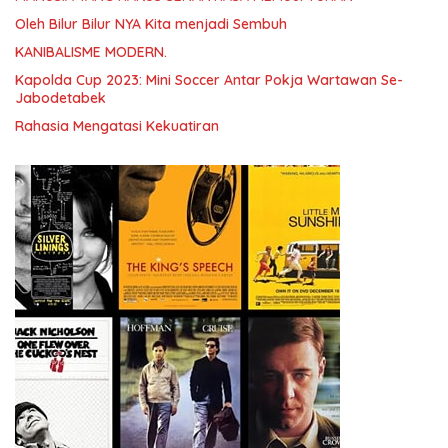
Oleh Bilur Bilur NYA Kita menjadi Sembuh
KANIBALISME MODERN.
Kapolda Cup 2023: Mini Soccer Antar Pokja Wartawan Se-
Jabodetabek
Rahasia Mengatasi Kekuatiran