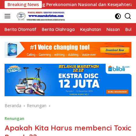
Langsung
an Nasional dan Kesejahteraan Sosial dalam Menata Bangsa Me
Breaking News
ke
konten
Berita Otomotif
Berita Olahraga
Kejahatan
Nissan
Bulut
Beranda
Renungan
Renungan
Apakah Kita Harus membenci Toxic