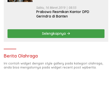
Sabtu, 16 Maret 2019 | 08:55
Prabowo Resmikan Kantor DPD
Gerindra di Banten
Selengkapnya
Berita Olahraga
Ini contoh widget dengan style gallery pada kategori olahraga,
anda bisa mengaturnya pada widget recent post wpberita.