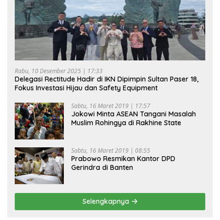
Rabu, 10 Desember 2025 | 17:33
Delegasi Rectitude Hadir di IKN Dipimpin Sultan Paser 18,
Fokus Investasi Hijau dan Safety Equipment
Sabtu, 16 Maret 2019 | 17:57
Jokowi Minta ASEAN Tangani Masalah
Muslim Rohingya di Rakhine State
Sabtu, 16 Maret 2019 | 08:55
Prabowo Resmikan Kantor DPD
Gerindra di Banten
Selengkapnya