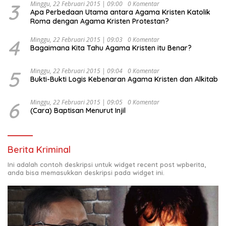
3
Minggu, 22 Februari 2015 | 09:00
0 Komentar
Apa Perbedaan Utama antara Agama Kristen Katolik
Roma dengan Agama Kristen Protestan?
4
Minggu, 22 Februari 2015 | 09:03
0 Komentar
Bagaimana Kita Tahu Agama Kristen itu Benar?
5
Minggu, 22 Februari 2015 | 09:04
0 Komentar
Bukti-Bukti Logis Kebenaran Agama Kristen dan Alkitab
6
Minggu, 22 Februari 2015 | 09:05
0 Komentar
(Cara) Baptisan Menurut Injil
Berita Kriminal
Ini adalah contoh deskripsi untuk widget recent post wpberita,
anda bisa memasukkan deskripsi pada widget ini.