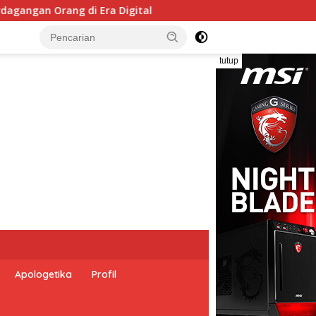
Rayakan Hari Ulang Tahun (HUT) ke 9, Komunitas BEPers
tutup
Apologetika
Profil