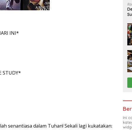
Ra
De
Su
Sa
ARI INI*
E STUDY*
Ber
Ini 
kate
talah senantiasa dalam Tuhan! Sekali lagi kukatakan:
widg