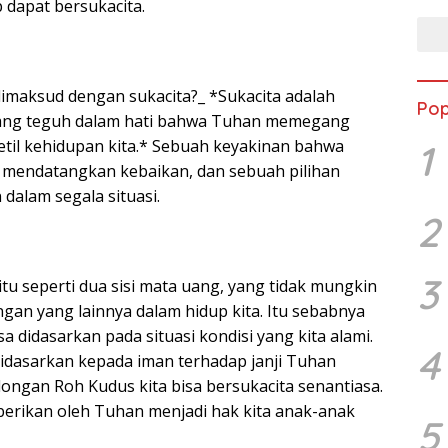
p dapat bersukacita.
dimaksud dengan sukacita?_ *Sukacita adalah
Pop
ang teguh dalam hati bahwa Tuhan memegang
detil kehidupan kita.* Sebuah keyakinan bahwa
1
i mendatangkan kebaikan, dan sebuah pilihan
dalam segala situasi.
2
3
tu seperti dua sisi mata uang, yang tidak mungkin
gan yang lainnya dalam hidup kita. Itu sebabnya
isa didasarkan pada situasi kondisi yang kita alami.
4
 didasarkan kepada iman terhadap janji Tuhan
longan Roh Kudus kita bisa bersukacita senantiasa.
iberikan oleh Tuhan menjadi hak kita anak-anak
5