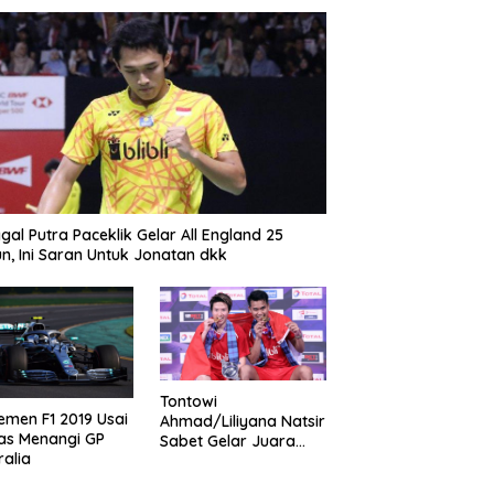
gal Putra Paceklik Gelar All England 25
n, Ini Saran Untuk Jonatan dkk
Tontowi
emen F1 2019 Usai
Ahmad/Liliyana Natsir
as Menangi GP
Sabet Gelar Juara
ralia
Dunia Kedua