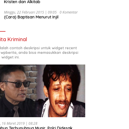
Kristen dan Alkitab
Minggu, 22 Februari 2015 | 09:05
0 Komentar
(Cara) Baptisan Menurut Injil
ita Kriminal
adalah contoh deskripsi untuk widget recent
 wpberita, anda bisa memasukkan deskripsi
 widget ini.
, 16 Maret 2019 | 08:28
ahun Terbunuhnya Munir, Polri Didesak