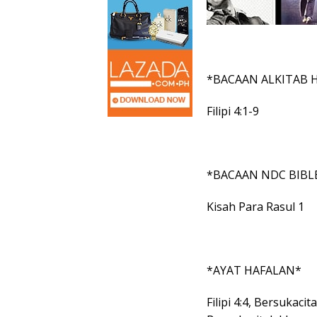
*BACAAN ALKITAB H
Filipi 4:1-9
*BACAAN NDC BIBL
Kisah Para Rasul 1
*AYAT HAFALAN*
Filipi 4:4, Bersukaci