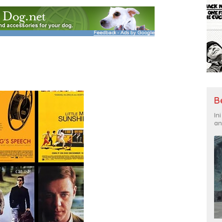
B
In
an