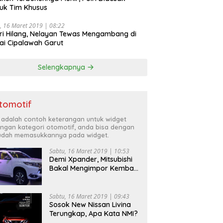
uk Tim Khusus
, 16 Maret 2019 | 08:22
ri Hilang, Nelayan Tewas Mengambang di
ai Cipalawah Garut
Selengkapnya
tomotif
i adalah contoh keterangan untuk widget
ngan kategori otomotif, anda bisa dengan
dah memasukkannya pada widget.
Sabtu, 16 Maret 2019 | 10:53
Demi Xpander, Mitsubishi
Bakal Mengimpor Kembali
Pajero Sport
Sabtu, 16 Maret 2019 | 09:43
Sosok New Nissan Livina
Terungkap, Apa Kata NMI?