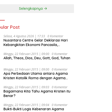
Selengkapnya
ular Post
Selasa, 4 Agustus 2026 | 17:33
0 Komentar
Nusantara Centre Gelar Deklarasi Hari
Kebangkitan Ekonomi Pancasila,
Peluncuran Buku Soemitro
Djojohadikusumo Anti Penjajahan
Minggu, 22 Februari 2015 | 09:00
0 Komentar
Allah, Theos, Dios, Deu, Gott, God, Tuhan
(Pergolakan Ekonomi Politik Indonesia) &
Simposium Nasional “Urgensi Undang-
Undang Perekonomian Nasional dan
Minggu, 22 Februari 2015 | 09:00
0 Komentar
Kesejahteraan Sosial dalam Menata
Apa Perbedaan Utama antara Agama
Bangsa Menuju Indonesia Emas 2045”,
Kristen Katolik Roma dengan Agama
Kristen Protestan?
Minggu, 22 Februari 2015 | 09:03
0 Komentar
Bagaimana Kita Tahu Agama Kristen itu
Benar?
Minggu, 22 Februari 2015 | 09:04
0 Komentar
Bukti-Bukti Logis Kebenaran Agama