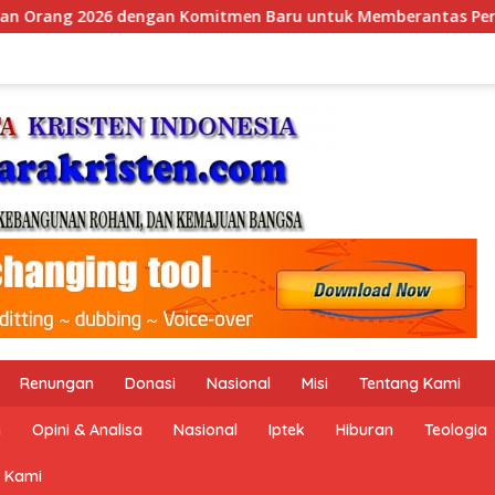
ntuk Memberantas Perdagangan Orang di Era Digital
Renungan
Donasi
Nasional
Misi
Tentang Kami
n
Opini & Analisa
Nasional
Iptek
Hiburan
Teologia
 Kami