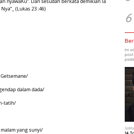
n nyawaKu”. Dan sesudah berkata demikian Ia
ya”_ (Lukas 23 :46)
6
Ber
Ini 
post
pada
 Getsemane/
gendap dalam dada/
h-tatih/
Sabtu
malam yang sunyi/
14 T