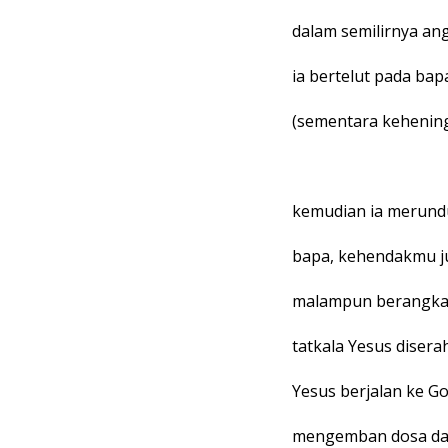
dalam semilirnya an
ia bertelut pada bap
(sementara kehenin
kemudian ia merundu
bapa, kehendakmu ju
malampun berangkat
tatkala Yesus disera
Yesus berjalan ke Go
mengemban dosa dan 