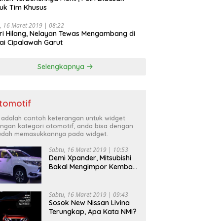
uk Tim Khusus
, 16 Maret 2019 | 08:22
ri Hilang, Nelayan Tewas Mengambang di
ai Cipalawah Garut
Selengkapnya
tomotif
i adalah contoh keterangan untuk widget
ngan kategori otomotif, anda bisa dengan
dah memasukkannya pada widget.
Sabtu, 16 Maret 2019 | 10:53
Demi Xpander, Mitsubishi
Bakal Mengimpor Kembali
Pajero Sport
Sabtu, 16 Maret 2019 | 09:43
Sosok New Nissan Livina
Terungkap, Apa Kata NMI?