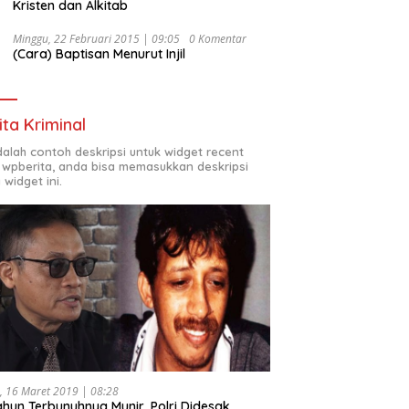
Kristen dan Alkitab
Minggu, 22 Februari 2015 | 09:05
0 Komentar
(Cara) Baptisan Menurut Injil
ita Kriminal
adalah contoh deskripsi untuk widget recent
 wpberita, anda bisa memasukkan deskripsi
 widget ini.
, 16 Maret 2019 | 08:28
ahun Terbunuhnya Munir, Polri Didesak