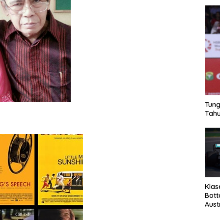
Tung
Tahu
Klas
Bott
Aust