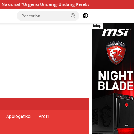
an Nasional dan Kesejahteraan Sosial dalam Menata Bangsa Me
tutup
Apologetika
Profil