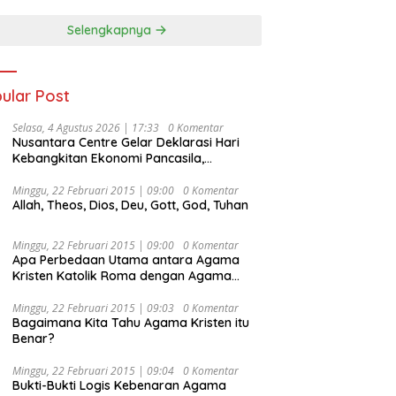
Selengkapnya
ular Post
Selasa, 4 Agustus 2026 | 17:33
0 Komentar
Nusantara Centre Gelar Deklarasi Hari
Kebangkitan Ekonomi Pancasila,
Peluncuran Buku Soemitro
Djojohadikusumo Anti Penjajahan
Minggu, 22 Februari 2015 | 09:00
0 Komentar
Allah, Theos, Dios, Deu, Gott, God, Tuhan
(Pergolakan Ekonomi Politik Indonesia) &
Simposium Nasional “Urgensi Undang-
Undang Perekonomian Nasional dan
Minggu, 22 Februari 2015 | 09:00
0 Komentar
Kesejahteraan Sosial dalam Menata
Apa Perbedaan Utama antara Agama
Bangsa Menuju Indonesia Emas 2045”,
Kristen Katolik Roma dengan Agama
Kristen Protestan?
Minggu, 22 Februari 2015 | 09:03
0 Komentar
Bagaimana Kita Tahu Agama Kristen itu
Benar?
Minggu, 22 Februari 2015 | 09:04
0 Komentar
Bukti-Bukti Logis Kebenaran Agama