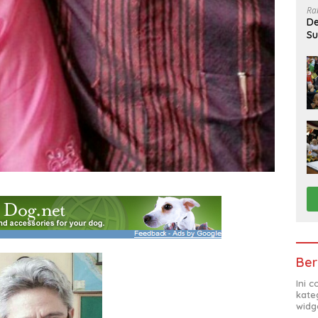
Ra
De
Su
Sa
Ber
Ini 
kate
widg