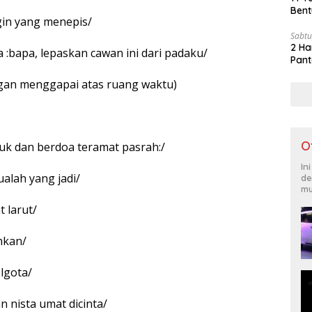
Bent
gin yang menepis/
Sabtu
2 Ha
a :bapa, lepaskan cawan ini dari padaku/
Pant
gan menggapai atas ruang waktu)
O
k dan berdoa teramat pasrah:/
In
alah yang jadi/
de
mu
 larut/
hkan/
lgota/
nista umat dicinta/