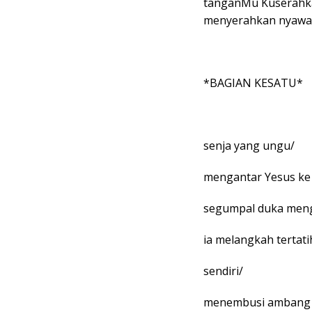
tanganMu Kuserahka
menyerahkan nyawa N
*BAGIAN KESATU*
senja yang ungu/
mengantar Yesus ke
segumpal duka men
ia melangkah tertati
sendiri/
menembusi ambang 