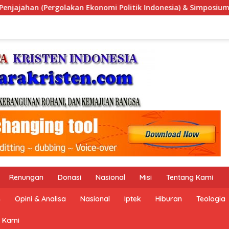
esia) & Simposium Nasional “Urgensi Undang-Undang Perekonomi
Renungan
Donasi
Nasional
Misi
Tentang Kami
n
Opini & Analisa
Nasional
Iptek
Hiburan
Teologia
 Kami