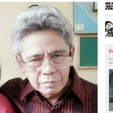
B
In
an