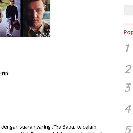
Pop
1
2
irin
3
4
5
 dengan suara nyaring : “Ya Bapa, ke dalam