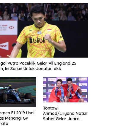
gal Putra Paceklik Gelar All England 25
n, Ini Saran Untuk Jonatan dkk
Tontowi
emen F1 2019 Usai
Ahmad/Liliyana Natsir
as Menangi GP
Sabet Gelar Juara
ralia
Dunia Kedua