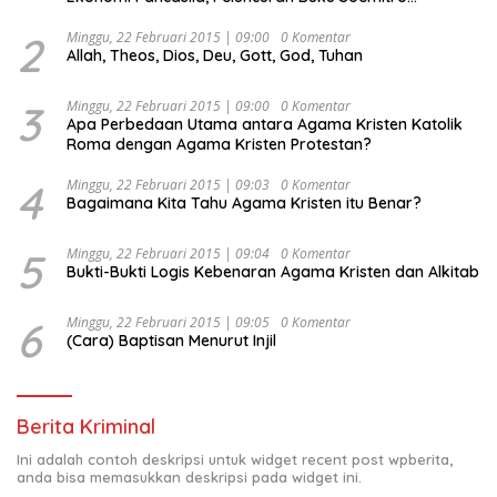
Djojohadikusumo Anti Penjajahan (Pergolakan
Ekonomi Politik Indonesia) & Simposium Nasional
2
Minggu, 22 Februari 2015 | 09:00
0 Komentar
Allah, Theos, Dios, Deu, Gott, God, Tuhan
“Urgensi Undang-Undang Perekonomian Nasional dan
Kesejahteraan Sosial dalam Menata Bangsa Menuju
Indonesia Emas 2045”,
3
Minggu, 22 Februari 2015 | 09:00
0 Komentar
Apa Perbedaan Utama antara Agama Kristen Katolik
Roma dengan Agama Kristen Protestan?
4
Minggu, 22 Februari 2015 | 09:03
0 Komentar
Bagaimana Kita Tahu Agama Kristen itu Benar?
5
Minggu, 22 Februari 2015 | 09:04
0 Komentar
Bukti-Bukti Logis Kebenaran Agama Kristen dan Alkitab
6
Minggu, 22 Februari 2015 | 09:05
0 Komentar
(Cara) Baptisan Menurut Injil
Berita Kriminal
Ini adalah contoh deskripsi untuk widget recent post wpberita,
anda bisa memasukkan deskripsi pada widget ini.