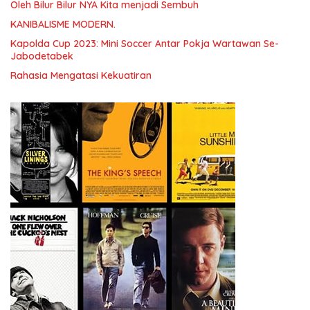
Oleh Bilur Bilur NYA Kita menjadi Sembuh
KANIBALISME MODERN.
Kapolda Cup 2023: Mini Soccer Antar Pokja Wartawan Se-
Jabodetabek
Rahasia Mengatasi Kekuatiran