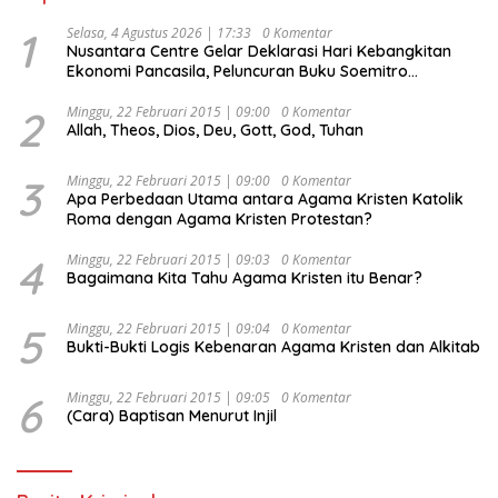
1
Selasa, 4 Agustus 2026 | 17:33
0 Komentar
Nusantara Centre Gelar Deklarasi Hari Kebangkitan
Ekonomi Pancasila, Peluncuran Buku Soemitro
Djojohadikusumo Anti Penjajahan (Pergolakan
Ekonomi Politik Indonesia) & Simposium Nasional
2
Minggu, 22 Februari 2015 | 09:00
0 Komentar
Allah, Theos, Dios, Deu, Gott, God, Tuhan
“Urgensi Undang-Undang Perekonomian Nasional dan
Kesejahteraan Sosial dalam Menata Bangsa Menuju
Indonesia Emas 2045”,
3
Minggu, 22 Februari 2015 | 09:00
0 Komentar
Apa Perbedaan Utama antara Agama Kristen Katolik
Roma dengan Agama Kristen Protestan?
4
Minggu, 22 Februari 2015 | 09:03
0 Komentar
Bagaimana Kita Tahu Agama Kristen itu Benar?
5
Minggu, 22 Februari 2015 | 09:04
0 Komentar
Bukti-Bukti Logis Kebenaran Agama Kristen dan Alkitab
6
Minggu, 22 Februari 2015 | 09:05
0 Komentar
(Cara) Baptisan Menurut Injil