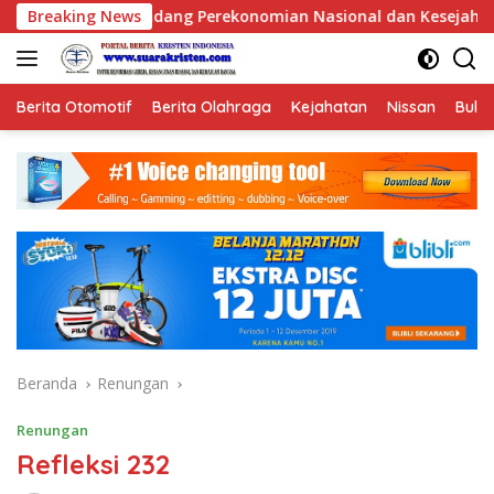
Langsung
ian Nasional dan Kesejahteraan Sosial dalam Menata Bangsa Me
Breaking News
ke
konten
Berita Otomotif
Berita Olahraga
Kejahatan
Nissan
Bulut
Beranda
Renungan
Renungan
Refleksi 232