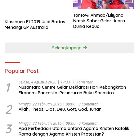
Tontowi Ahmad/Liliyana
Natsir Sabet Gelar Juara
Klasemen F1 2019 Usai Bottas
Dunia Kedua
Menangi GP Australia
Selengkapnya
Popular Post
1
Selasa, 4 Agustus 2026 | 17:33
0 Komentar
Nusantara Centre Gelar Deklarasi Hari Kebangkitan
Ekonomi Pancasila, Peluncuran Buku Soemitro
Djojohadikusumo Anti Penjajahan (Pergolakan
Ekonomi Politik Indonesia) & Simposium Nasional
2
Minggu, 22 Februari 2015 | 09:00
0 Komentar
Allah, Theos, Dios, Deu, Gott, God, Tuhan
“Urgensi Undang-Undang Perekonomian Nasional dan
Kesejahteraan Sosial dalam Menata Bangsa Menuju
Indonesia Emas 2045”,
3
Minggu, 22 Februari 2015 | 09:00
0 Komentar
Apa Perbedaan Utama antara Agama Kristen Katolik
Roma dengan Agama Kristen Protestan?