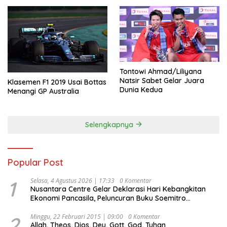
Tontowi Ahmad/Liliyana
Natsir Sabet Gelar Juara
Klasemen F1 2019 Usai Bottas
Dunia Kedua
Menangi GP Australia
Selengkapnya
Popular Post
1
Selasa, 4 Agustus 2026 | 17:33
0 Komentar
Nusantara Centre Gelar Deklarasi Hari Kebangkitan
Ekonomi Pancasila, Peluncuran Buku Soemitro
Djojohadikusumo Anti Penjajahan (Pergolakan
Ekonomi Politik Indonesia) & Simposium Nasional
2
Minggu, 22 Februari 2015 | 09:00
0 Komentar
Allah, Theos, Dios, Deu, Gott, God, Tuhan
“Urgensi Undang-Undang Perekonomian Nasional dan