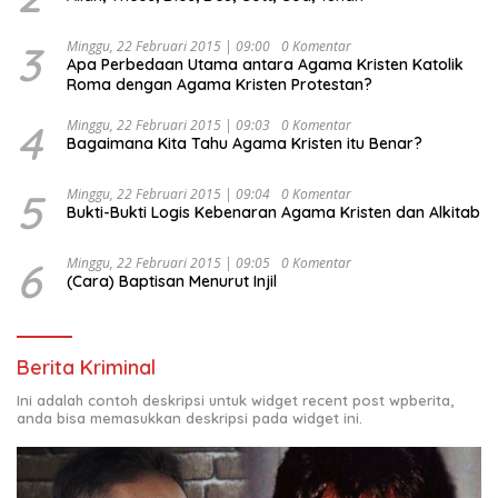
Kesejahteraan Sosial dalam Menata Bangsa Menuju
Indonesia Emas 2045”,
3
Minggu, 22 Februari 2015 | 09:00
0 Komentar
Apa Perbedaan Utama antara Agama Kristen Katolik
Roma dengan Agama Kristen Protestan?
4
Minggu, 22 Februari 2015 | 09:03
0 Komentar
Bagaimana Kita Tahu Agama Kristen itu Benar?
5
Minggu, 22 Februari 2015 | 09:04
0 Komentar
Bukti-Bukti Logis Kebenaran Agama Kristen dan Alkitab
6
Minggu, 22 Februari 2015 | 09:05
0 Komentar
(Cara) Baptisan Menurut Injil
Berita Kriminal
Ini adalah contoh deskripsi untuk widget recent post wpberita,
anda bisa memasukkan deskripsi pada widget ini.