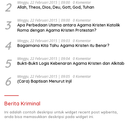
Ekonomi Politik Indonesia) & Simposium Nasional
2
Minggu, 22 Februari 2015 | 09:00
0 Komentar
Allah, Theos, Dios, Deu, Gott, God, Tuhan
“Urgensi Undang-Undang Perekonomian Nasional dan
Kesejahteraan Sosial dalam Menata Bangsa Menuju
Indonesia Emas 2045”,
3
Minggu, 22 Februari 2015 | 09:00
0 Komentar
Apa Perbedaan Utama antara Agama Kristen Katolik
Roma dengan Agama Kristen Protestan?
4
Minggu, 22 Februari 2015 | 09:03
0 Komentar
Bagaimana Kita Tahu Agama Kristen itu Benar?
5
Minggu, 22 Februari 2015 | 09:04
0 Komentar
Bukti-Bukti Logis Kebenaran Agama Kristen dan Alkitab
6
Minggu, 22 Februari 2015 | 09:05
0 Komentar
(Cara) Baptisan Menurut Injil
Berita Kriminal
Ini adalah contoh deskripsi untuk widget recent post wpberita,
anda bisa memasukkan deskripsi pada widget ini.