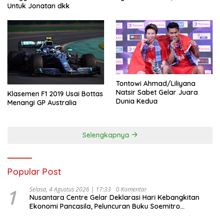
Untuk Jonatan dkk
Tontowi Ahmad/Liliyana
Natsir Sabet Gelar Juara
Klasemen F1 2019 Usai Bottas
Dunia Kedua
Menangi GP Australia
Selengkapnya
Popular Post
1
Selasa, 4 Agustus 2026 | 17:33
0 Komentar
Nusantara Centre Gelar Deklarasi Hari Kebangkitan
Ekonomi Pancasila, Peluncuran Buku Soemitro
Djojohadikusumo Anti Penjajahan (Pergolakan