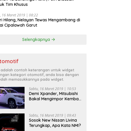
uk Tim Khusus
, 16 Maret 2019 | 08:22
ri Hilang, Nelayan Tewas Mengambang di
ai Cipalawah Garut
Selengkapnya
tomotif
i adalah contoh keterangan untuk widget
ngan kategori otomotif, anda bisa dengan
dah memasukkannya pada widget.
Sabtu, 16 Maret 2019 | 10:53
Demi Xpander, Mitsubishi
Bakal Mengimpor Kembali
Pajero Sport
Sabtu, 16 Maret 2019 | 09:43
Sosok New Nissan Livina
Terungkap, Apa Kata NMI?