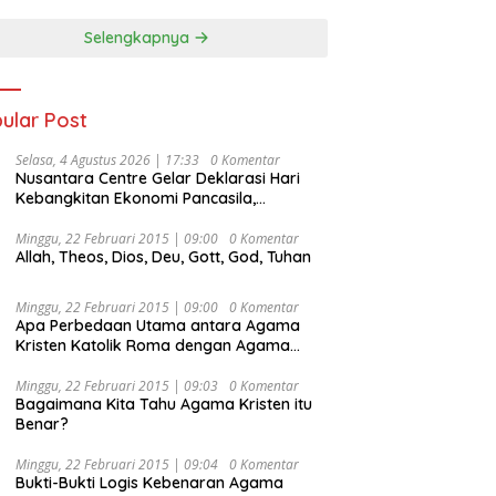
Selengkapnya
ular Post
Selasa, 4 Agustus 2026 | 17:33
0 Komentar
Nusantara Centre Gelar Deklarasi Hari
Kebangkitan Ekonomi Pancasila,
Peluncuran Buku Soemitro
Djojohadikusumo Anti Penjajahan
Minggu, 22 Februari 2015 | 09:00
0 Komentar
Allah, Theos, Dios, Deu, Gott, God, Tuhan
(Pergolakan Ekonomi Politik Indonesia) &
Simposium Nasional “Urgensi Undang-
Undang Perekonomian Nasional dan
Minggu, 22 Februari 2015 | 09:00
0 Komentar
Kesejahteraan Sosial dalam Menata
Apa Perbedaan Utama antara Agama
Bangsa Menuju Indonesia Emas 2045”,
Kristen Katolik Roma dengan Agama
Kristen Protestan?
Minggu, 22 Februari 2015 | 09:03
0 Komentar
Bagaimana Kita Tahu Agama Kristen itu
Benar?
Minggu, 22 Februari 2015 | 09:04
0 Komentar
Bukti-Bukti Logis Kebenaran Agama