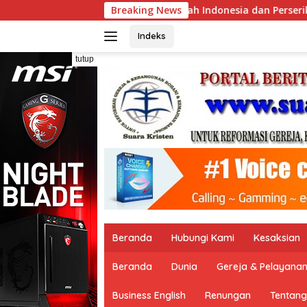
Langsung
 Indonesia dan Perserikatan Bangsa-Bangsa Peringati Hari D
Breaking News
ke
konten
Indeks
tutup
Beranda
Hubungi Kami
Kesaksian
Beranda
Dunia
Gereja & Pelayana
Business English
Renungan
Tentang