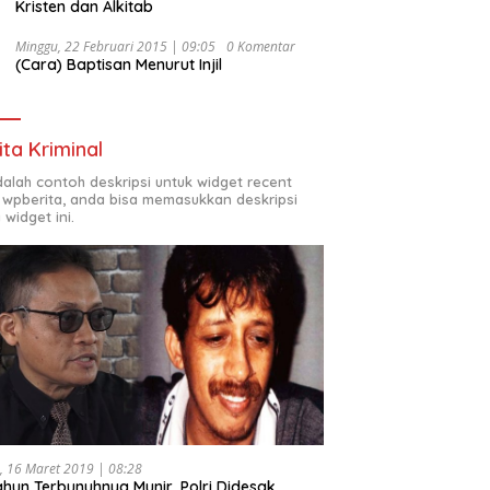
Kristen dan Alkitab
Minggu, 22 Februari 2015 | 09:05
0 Komentar
(Cara) Baptisan Menurut Injil
ita Kriminal
adalah contoh deskripsi untuk widget recent
 wpberita, anda bisa memasukkan deskripsi
 widget ini.
, 16 Maret 2019 | 08:28
ahun Terbunuhnya Munir, Polri Didesak