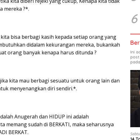
etika kita diberi rejeki yang cukup, Kenapa kita tidak
a mereka ?*.
6
ni kita bisa berbagi kasih kepada setiap orang yang
Ber
butuhkan didalam kekurangan mereka, bukankah
uat orang banyak kenapa harus ditunda ?
Ini 
post
pada
jika kita mau berbagi sesuatu untuk orang lain dan
tuk menyenangkan diri sendiri.*.
adalah Anugerah dan HIDUP ini adalah
ita memang sudah di BERKATI, maka seharusnya
ADI BERKAT.
Sabtu
14 T