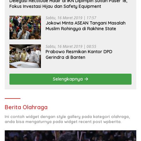
Delegasi Rectitude Hadir di IKN Dipimpin Sultan Paser 18,
Fokus Investasi Hijau dan Safety Equipment
Sabtu, 16 Maret 2019 | 17:57
Jokowi Minta ASEAN Tangani Masalah
Muslim Rohingya di Rakhine State
Sabtu, 16 Maret 2019 | 08:55
Prabowo Resmikan Kantor DPD
Gerindra di Banten
Selengkapnya
Berita Olahraga
Ini contoh widget dengan style gallery pada kategori olahraga,
anda bisa mengaturnya pada widget recent post wpberita.