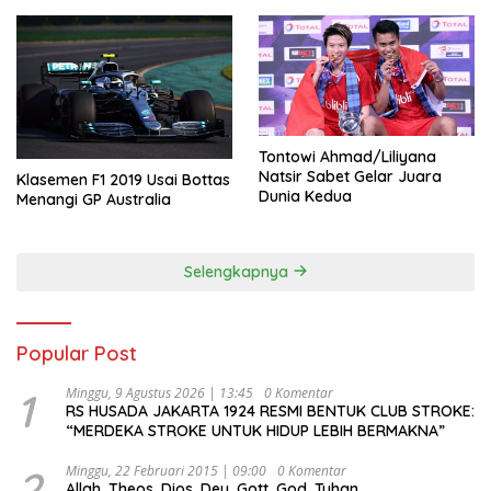
Tontowi Ahmad/Liliyana
Natsir Sabet Gelar Juara
Klasemen F1 2019 Usai Bottas
Dunia Kedua
Menangi GP Australia
Selengkapnya
Popular Post
1
Minggu, 9 Agustus 2026 | 13:45
0 Komentar
RS HUSADA JAKARTA 1924 RESMI BENTUK CLUB STROKE:
“MERDEKA STROKE UNTUK HIDUP LEBIH BERMAKNA”
2
Minggu, 22 Februari 2015 | 09:00
0 Komentar
Allah, Theos, Dios, Deu, Gott, God, Tuhan