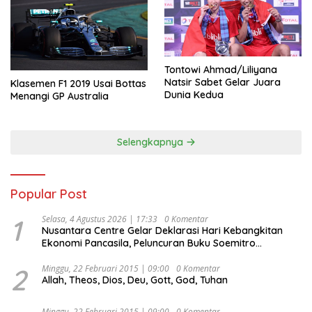
Tontowi Ahmad/Liliyana
Natsir Sabet Gelar Juara
Klasemen F1 2019 Usai Bottas
Dunia Kedua
Menangi GP Australia
Selengkapnya
Popular Post
1
Selasa, 4 Agustus 2026 | 17:33
0 Komentar
Nusantara Centre Gelar Deklarasi Hari Kebangkitan
Ekonomi Pancasila, Peluncuran Buku Soemitro
Djojohadikusumo Anti Penjajahan (Pergolakan
Ekonomi Politik Indonesia) & Simposium Nasional
2
Minggu, 22 Februari 2015 | 09:00
0 Komentar
Allah, Theos, Dios, Deu, Gott, God, Tuhan
“Urgensi Undang-Undang Perekonomian Nasional dan
Kesejahteraan Sosial dalam Menata Bangsa Menuju
Indonesia Emas 2045”,
Minggu, 22 Februari 2015 | 09:00
0 Komentar