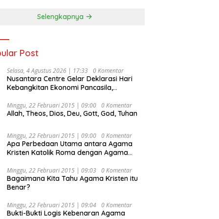
Selengkapnya
ular Post
Selasa, 4 Agustus 2026 | 17:33
0 Komentar
Nusantara Centre Gelar Deklarasi Hari
Kebangkitan Ekonomi Pancasila,
Peluncuran Buku Soemitro
Djojohadikusumo Anti Penjajahan
Minggu, 22 Februari 2015 | 09:00
0 Komentar
Allah, Theos, Dios, Deu, Gott, God, Tuhan
(Pergolakan Ekonomi Politik Indonesia) &
Simposium Nasional “Urgensi Undang-
Undang Perekonomian Nasional dan
Minggu, 22 Februari 2015 | 09:00
0 Komentar
Kesejahteraan Sosial dalam Menata
Apa Perbedaan Utama antara Agama
Bangsa Menuju Indonesia Emas 2045”,
Kristen Katolik Roma dengan Agama
Kristen Protestan?
Minggu, 22 Februari 2015 | 09:03
0 Komentar
Bagaimana Kita Tahu Agama Kristen itu
Benar?
Minggu, 22 Februari 2015 | 09:04
0 Komentar
Bukti-Bukti Logis Kebenaran Agama