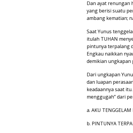
Dan ayat renungan ha
yang berisi suatu p
ambang kematian; 
Saat Yunus tenggelam
itulah TUHAN menye
pintunya terpalang 
Engkau naikkan nyaw
demikian ungkapan 
Dari ungkapan Yunus 
dan luapan perasa
keadaannya saat itu.
menggugah” dari per
a. AKU TENGGELAM 
b. PINTUNYA TERP