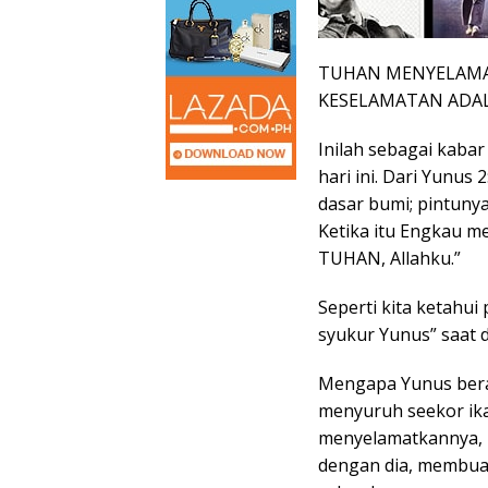
TUHAN MENYELAMA
KESELAMATAN ADAL
Inilah sebagai kaba
hari ini. Dari Yunus
dasar bumi; pintuny
Ketika itu Engkau m
TUHAN, Allahku.”
Seperti kita ketahui 
syukur Yunus” saat d
Mengapa Yunus bera
menyuruh seekor ika
menyelamatkannya, 
dengan dia, membuan