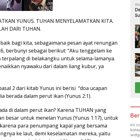
Ra
De
Su
TKAN YUNUS. TUHAN MENYELAMATKAN KITA.
Sa
AH DARI TUHAN.
r baik bagi kita, sebagaimana pesan ayat renungan
 2:6, berbunyi sebagai berikut: “Aku tenggelam ke
a terpalang di belakangku untuk selama-lamanya.
enaikkan nyawaku dari dalam liang kubur, ya
pasal 2 dari kitab Yunus ini berisi “doa ucapan
ia berada dalam perut ikan (Yunus 2:1).
da di dalam perut ikan? Karena TUHAN yang
Ber
n besar untuk menelan Yunus (Yunus 1:17), untuk
Ini 
karena para penumpang kapal yang bersama
kate
gnya ke laut, demi keselamatan mereka, yaitu
widg