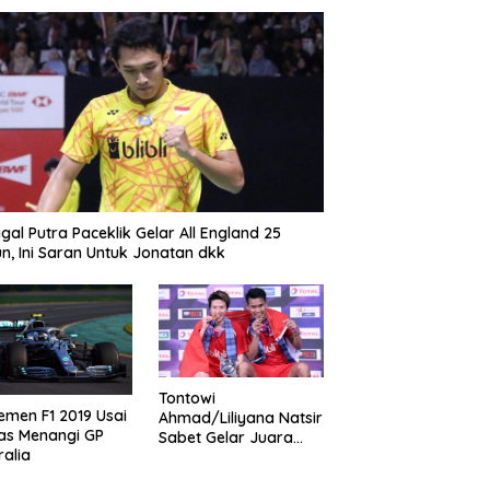
gal Putra Paceklik Gelar All England 25
n, Ini Saran Untuk Jonatan dkk
Tontowi
emen F1 2019 Usai
Ahmad/Liliyana Natsir
as Menangi GP
Sabet Gelar Juara
ralia
Dunia Kedua