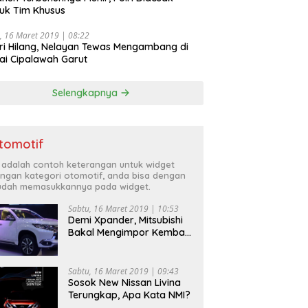
uk Tim Khusus
, 16 Maret 2019 | 08:22
ri Hilang, Nelayan Tewas Mengambang di
ai Cipalawah Garut
Selengkapnya
tomotif
i adalah contoh keterangan untuk widget
ngan kategori otomotif, anda bisa dengan
dah memasukkannya pada widget.
Sabtu, 16 Maret 2019 | 10:53
Demi Xpander, Mitsubishi
Bakal Mengimpor Kembali
Pajero Sport
Sabtu, 16 Maret 2019 | 09:43
Sosok New Nissan Livina
Terungkap, Apa Kata NMI?