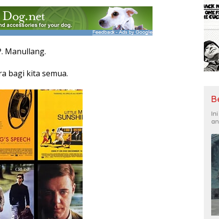
. Manullang.
a bagi kita semua.
B
In
an