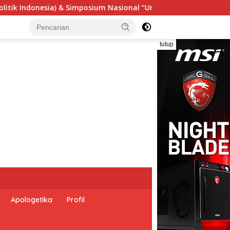
“Urgensi Undang-Undang Perekonomian Nasional dan Kesejahter
tutup
Apologetika
Profil