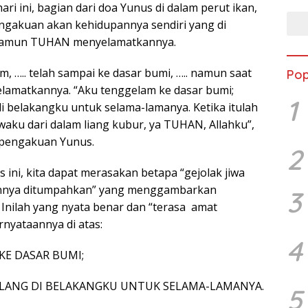
ri ini, bagian dari doa Yunus di dalam perut ikan,
engakuan akan kehidupannya sendiri yang di
namun TUHAN menyelamatkannya.
, ….. telah sampai ke dasar bumi, ….. namun saat
Pop
lamatkannya. “Aku tenggelam ke dasar bumi;
1
di belakangku untuk selama-lamanya. Ketika itulah
aku dari dalam liang kubur, ya TUHAN, Allahku”,
pengakuan Yunus.
2
ini, kita dapat merasakan betapa “gejolak jiwa
annya ditumpahkan” yang menggambarkan
3
 Inilah yang nyata benar dan “terasa amat
nyataannya di atas:
4
KE DASAR BUMI;
ALANG DI BELAKANGKU UNTUK SELAMA-LAMANYA.
5