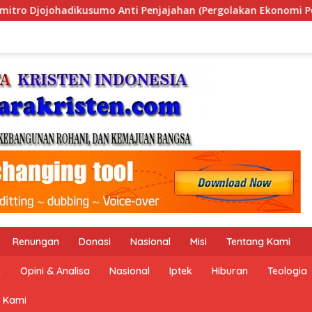
(Pergolakan Ekonomi Politik Indonesia) & Simposium Nasional 
Renungan
Donasi
Nasional
Misi
Tentang Kami
n
Opini & Analisa
Nasional
Iptek
Hiburan
Teologia
 Kami