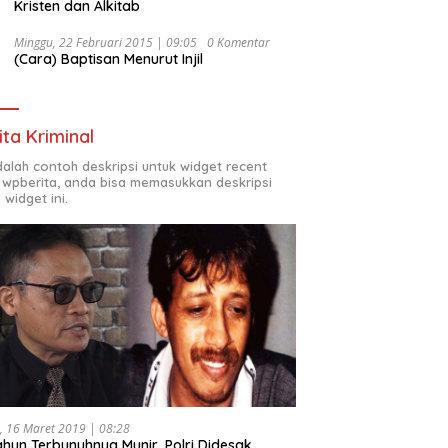
Kristen dan Alkitab
Minggu, 22 Februari 2015 | 09:05
0 Komentar
(Cara) Baptisan Menurut Injil
ita Kriminal
adalah contoh deskripsi untuk widget recent
 wpberita, anda bisa memasukkan deskripsi
 widget ini.
, 16 Maret 2019 | 08:28
ahun Terbunuhnya Munir, Polri Didesak