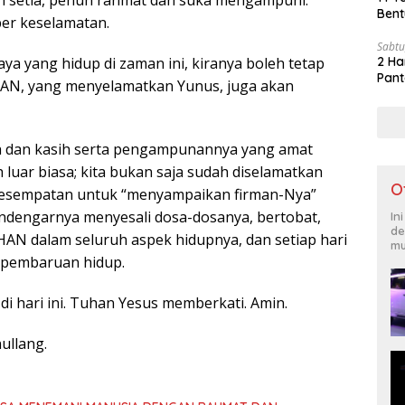
h setia, penuh rahmat dan suka mengampuni.
Bent
r keselamatan.
Sabtu
aya yang hidup di zaman ini, kiranya boleh tetap
2 Ha
Pant
AN, yang menyelamatkan Yunus, juga akan
 dan kasih serta pengampunannya yang amat
luar biasa; kita bukan saja sudah diselamatkan
O
 kesempatan untuk “menyampaikan firman-Nya”
ndengarnya menyesali dosa-dosanya, bertobat,
In
de
AN dalam seluruh aspek hidupnya, dan setiap hari
mu
 pembaruan hidup.
 di hari ini. Tuhan Yesus memberkati. Amin.
ullang.