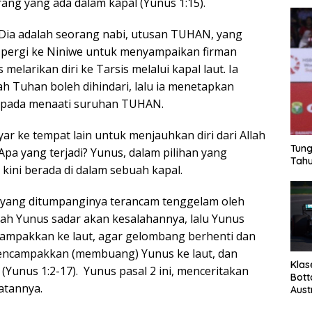
ang yang ada dalam kapal (Yunus 1:15).
 Dia adalah seorang nabi, utusan TUHAN, yang
 pergi ke Niniwe untuk menyampaikan firman
melarikan diri ke Tarsis melalui kapal laut. Ia
 Tuhan boleh dihindari, lalu ia menetapkan
aripada menaati suruhan TUHAN.
ar ke tempat lain untuk menjauhkan diri dari Allah
Tung
pa yang terjadi? Yunus, dalam pilihan yang
Tahu
 kini berada di dalam sebuah kapal.
l yang ditumpanginya terancam tenggelam oleh
lah Yunus sadar akan kesalahannya, lalu Yunus
campakkan ke laut, agar gelombang berhenti dan
mencampakkan (membuang) Yunus ke laut, dan
Klas
Yunus 1:2-17). Yunus pasal 2 ini, menceritakan
Bott
atannya.
Aust