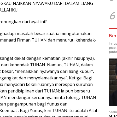
ENGKAU NAIKKAN NYAWAKU DARI DALAM LIANG
ALLAHKU.
6
renungkan dari ayat ini?
ghadapi masalah besar saat ia mengutamakan
Ber
a menaati Firman TUHAN dan menuruti kehendak-
Ini 
post
pada
sangat dekat dengan kematian (akhir hidupnya),
iri dari kehendak TUHAN. Namun, TUHAN, dalam
 besar, “menaikkan nyawanya dari liang kubur”,
gangkat dan menyelamatkannya”. Ketiga: Bagi
 ia menyadari kekeliruannya merespon suruhan
n pendisiplinan dari TUHAN; ia pun berseru
AN mendengar seruannya minta tolong, TUHAN
an pengampunan bagi Yunus dan
eempat : Bagi Yunus, kini TUHAN itu adalah Allah
Sabtu
14 T