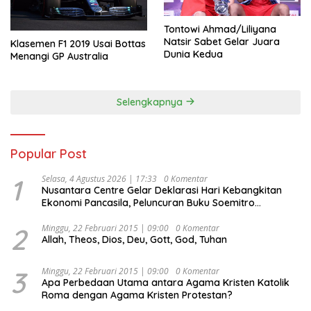
Tontowi Ahmad/Liliyana
Natsir Sabet Gelar Juara
Klasemen F1 2019 Usai Bottas
Dunia Kedua
Menangi GP Australia
Selengkapnya
Popular Post
1
Selasa, 4 Agustus 2026 | 17:33
0 Komentar
Nusantara Centre Gelar Deklarasi Hari Kebangkitan
Ekonomi Pancasila, Peluncuran Buku Soemitro
Djojohadikusumo Anti Penjajahan (Pergolakan
Ekonomi Politik Indonesia) & Simposium Nasional
2
Minggu, 22 Februari 2015 | 09:00
0 Komentar
Allah, Theos, Dios, Deu, Gott, God, Tuhan
“Urgensi Undang-Undang Perekonomian Nasional dan
Kesejahteraan Sosial dalam Menata Bangsa Menuju
Indonesia Emas 2045”,
3
Minggu, 22 Februari 2015 | 09:00
0 Komentar
Apa Perbedaan Utama antara Agama Kristen Katolik
Roma dengan Agama Kristen Protestan?