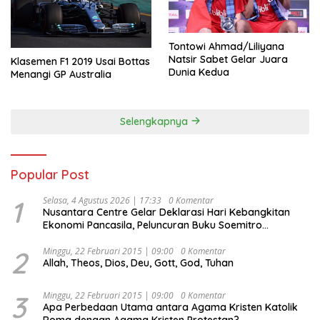
Tontowi Ahmad/Liliyana
Natsir Sabet Gelar Juara
Klasemen F1 2019 Usai Bottas
Dunia Kedua
Menangi GP Australia
Selengkapnya
Popular Post
1
Selasa, 4 Agustus 2026 | 17:33
0 Komentar
Nusantara Centre Gelar Deklarasi Hari Kebangkitan
Ekonomi Pancasila, Peluncuran Buku Soemitro
Djojohadikusumo Anti Penjajahan (Pergolakan
Ekonomi Politik Indonesia) & Simposium Nasional
2
Minggu, 22 Februari 2015 | 09:00
0 Komentar
Allah, Theos, Dios, Deu, Gott, God, Tuhan
“Urgensi Undang-Undang Perekonomian Nasional dan
Kesejahteraan Sosial dalam Menata Bangsa Menuju
Indonesia Emas 2045”,
3
Minggu, 22 Februari 2015 | 09:00
0 Komentar
Apa Perbedaan Utama antara Agama Kristen Katolik
Roma dengan Agama Kristen Protestan?